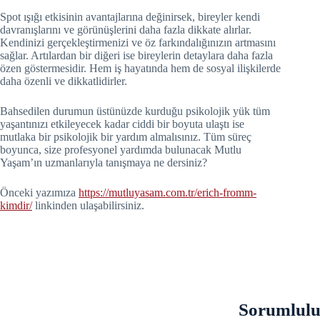
Spot ışığı etkisinin avantajlarına değinirsek, bireyler kendi
davranışlarını ve görünüşlerini daha fazla dikkate alırlar.
Kendinizi gerçekleştirmenizi ve öz farkındalığınızın artmasını
sağlar. Artılardan bir diğeri ise bireylerin detaylara daha fazla
özen göstermesidir. Hem iş hayatında hem de sosyal ilişkilerde
daha özenli ve dikkatlidirler.
Bahsedilen durumun üstünüzde kurduğu psikolojik yük tüm
yaşantınızı etkileyecek kadar ciddi bir boyuta ulaştı ise
mutlaka bir psikolojik bir yardım almalısınız. Tüm süreç
boyunca, size profesyonel yardımda bulunacak Mutlu
Yaşam’ın uzmanlarıyla tanışmaya ne dersiniz?
Önceki yazımıza
https://mutluyasam.com.tr/erich-fromm-
kimdir/
linkinden ulaşabilirsiniz.
Sorumluluk