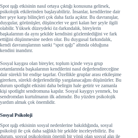
Spot ışığı etkisinin nasıl ortaya çıktığı konusuna gelirsek,
psikolojik etkilerinden başlayabiliriz. İnsanlar, kendilerine dair
her şeye karşı bilinçleri çok daha fazla açıktır. Bu davranışlar,
duygular, görünüşler, düşünceler ve geri kalan her şeyle ilgili
olabilir. Yüksek düzeydeki öz-farkındalık, bireylerin
başkalarının da aynı şekilde kendisini gözlemlediğini ve fark
ettiğini düşünmesine neden olur. Bu duygusal farkındalık,
kendi davranışlarının sanki “spot ışığı” altında olduğuna
kendini inandırır.
Sosyal kaygısı olan bireyler, toplum içinde veya grup
ortamlarında başkalarının kendilerini nasıl değerlendireceğine
dair sürekli bir endişe taşırlar. Özellikle gruplar arası etkileşime
girerken, sürekli değerlendirilip yargılanacağını düşünürler. Bu
durum spotlight etkisini daha belirgin hale getirir ve zamanla
kişi spotlight sendromuna kapılır. Sosyal kaygıyı yenmek, bu
sendromdan kurtulmanın ilk adımıdır. Bu yüzden psikolojik
yardım almak çok önemlidir.
Sosyal Psikoloji
Spot ışığı etkisinin sosyal nedenlerine bakıldığında, sosyal
psikoloji ile çok daha sağlıklı bir şekilde inceleyebiliriz. Bu
durum, sosyal psikolojinin önemli bir yönü olan sosyal algı ile