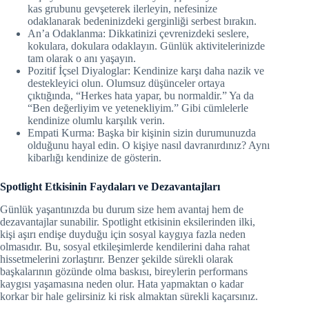
kas grubunu gevşeterek ilerleyin, nefesinize
odaklanarak bedeninizdeki gerginliği serbest bırakın.
An’a Odaklanma: Dikkatinizi çevrenizdeki seslere,
kokulara, dokulara odaklayın. Günlük aktivitelerinizde
tam olarak o anı yaşayın.
Pozitif İçsel Diyaloglar: Kendinize karşı daha nazik ve
destekleyici olun. Olumsuz düşünceler ortaya
çıktığında, “Herkes hata yapar, bu normaldir.” Ya da
“Ben değerliyim ve yetenekliyim.” Gibi cümlelerle
kendinize olumlu karşılık verin.
Empati Kurma: Başka bir kişinin sizin durumunuzda
olduğunu hayal edin. O kişiye nasıl davranırdınız? Aynı
kibarlığı kendinize de gösterin.
Spotlight Etkisinin Faydaları ve Dezavantajları
Günlük yaşantınızda bu durum size hem avantaj hem de
dezavantajlar sunabilir. Spotlight etkisinin eksilerinden ilki,
kişi aşırı endişe duyduğu için sosyal kaygıya fazla neden
olmasıdır. Bu, sosyal etkileşimlerde kendilerini daha rahat
hissetmelerini zorlaştırır. Benzer şekilde sürekli olarak
başkalarının gözünde olma baskısı, bireylerin performans
kaygısı yaşamasına neden olur. Hata yapmaktan o kadar
korkar bir hale gelirsiniz ki risk almaktan sürekli kaçarsınız.