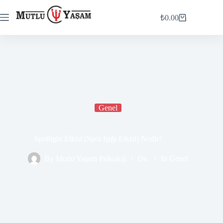
₺
0.00
Genel
Spotlight Etkisi (Spot Işığı Etkisi) Nedir?
By
Mutlu Yaşam Psikoloji
On
In
Genel