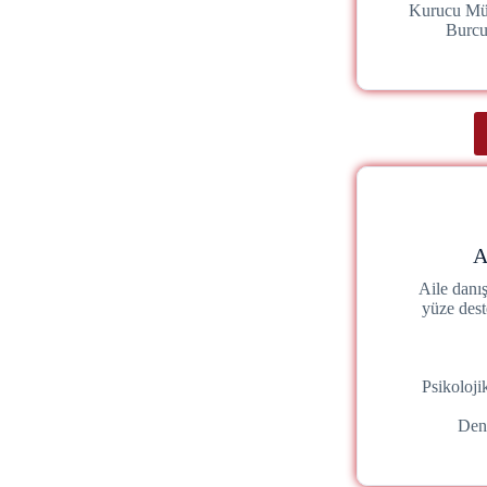
Kurucu Mü
Burc
A
Aile danı
yüze dest
Psikoloj
Den