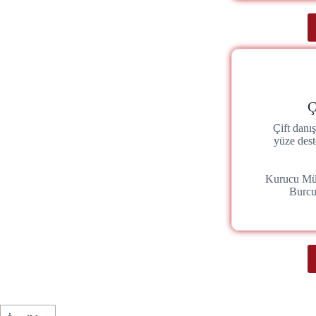
Ç
Çift danı
yüze dest
Kurucu Mü
Burc