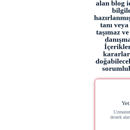
alan blog i
bilgi
hazırlanmışt
tanı veya 
taşımaz ve
danışma
İçerikl
kararla
doğabilece
sorumlulu
Yet
Uzmanımı
destek ala