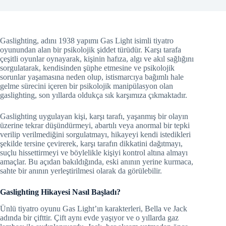
Gaslighting, adını 1938 yapımı Gas Light isimli tiyatro
oyunundan alan bir psikolojik şiddet türüdür. Karşı tarafa
çeşitli oyunlar oynayarak, kişinin hafıza, algı ve akıl sağlığını
sorgulatarak, kendisinden şüphe etmesine ve psikolojik
sorunlar yaşamasına neden olup, istismarcıya bağımlı hale
gelme sürecini içeren bir psikolojik manipülasyon olan
gaslighting, son yıllarda oldukça sık karşımıza çıkmaktadır.
Gaslighting uygulayan kişi, karşı tarafı, yaşanmış bir olayın
üzerine tekrar düşündürmeyi, abartılı veya anormal bir tepki
verilip verilmediğini sorgulatmayı, hikayeyi kendi istedikleri
şekilde tersine çevirerek, karşı tarafın dikkatini dağıtmayı,
suçlu hissettirmeyi ve böylelikle kişiyi kontrol altına almayı
amaçlar. Bu açıdan bakıldığında, eski anının yerine kurmaca,
sahte bir anının yerleştirilmesi olarak da görülebilir.
Gaslighting Hikayesi Nasıl Başladı?
Ünlü tiyatro oyunu Gas Light’ın
karakterleri, Bella ve Jack
adında bir çifttir. Çift aynı evde yaşıyor ve o yıllarda gaz