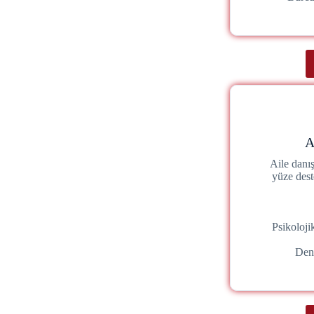
A
Aile danı
yüze dest
Psikoloj
Den