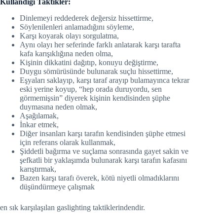
Kullandığı Taktikler:
Dinlemeyi reddederek değersiz hissettirme,
Söylenilenleri anlamadığını söyleme,
Karşı koyarak olayı sorgulatma,
Aynı olayı her seferinde farklı anlatarak karşı tarafta
kafa karışıklığına neden olma,
Kişinin dikkatini dağıtıp, konuyu değiştirme,
Duygu sömürüsünde bulunarak suçlu hissettirme,
Eşyaları saklayıp, karşı taraf arayıp bulamayınca tekrar
eski yerine koyup, “hep orada duruyordu, sen
görmemişsin” diyerek kişinin kendisinden şüphe
duymasına neden olmak,
Aşağılamak,
İnkar etmek,
Diğer insanları karşı tarafın kendisinden şüphe etmesi
için referans olarak kullanmak,
Şiddetli bağırma ve suçlama sonrasında gayet sakin ve
şefkatli bir yaklaşımda bulunarak karşı tarafın kafasını
karıştırmak,
Bazen karşı tarafı överek, kötü niyetli olmadıklarını
düşündürmeye çalışmak
en sık karşılaşılan gaslighting taktiklerindendir.