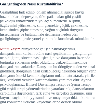
Gaslighting’den Nasıl Kurtulabilirim?
Gaslighting fark edilip, önlem alınmadığı sürece kaygı
bozuklukları, depresyon, öfke patlamaları gibi çeşitli
psikolojik rahatsızlıklara yol açabilmektedir. Kişinin,
özgüvenini yitirmesine, sınır çizmekte güçlük çekmesine,
kendisinden şüphe etmesine, yoğun suçluluk duygusu
hissetmesine ve bağımlı hale gelmesine neden olan
gaslightingten profesyonel yardım ile kurtulmak mümkündür.
Mutlu Yaşam
bünyesinde çalışan psikologlarımız,
danışanlarının kurban rolüne nasıl geçtiklerini, gaslightingin
ne olduğunu, sürecin nasıl işlediğini ve danışanın üzerinde
bugünkü etkilerinin neler olduğunu psikoeğitim şeklinde
danışanlarına anlatırlar. Danışanın bu döngüye neden ve nasıl
girdikleri, döngünün nasıl kırılabileceği hakkında bilgiler verir,
danışanın önceki kendilik algılarını onlara hatırlatarak, yitirilen
özgüvenlerini yeniden kazanmalarına yardımcı olur. Ayrıca
psikologlarımız, Bilişsel Davranışçı Terapi ve Şema Terapi
gibi çeşitli terapi yöntemlerinden yararlanarak, danışanlarının
çarpıtılmış düşünceleri fark etme ve gerçekçi düşünme, sınır
koyma, suçluluk duygusundan ve onay arayıcılıktan kurtulma
gibi konularda ilerleme kaydetmelerine destek olurlar.