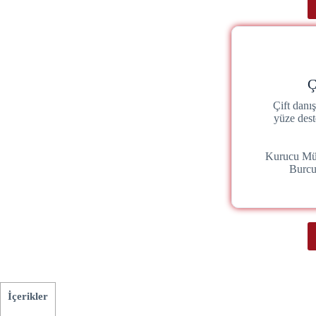
Ç
Çift danı
yüze dest
Kurucu Mü
Burc
İçerikler