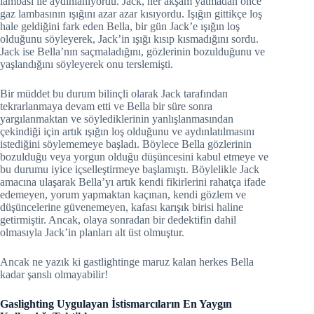
lambası ile aydınlanıyordu. Jack, her akşam yatmadan önce
gaz lambasının ışığını azar azar kısıyordu. Işığın gittikçe loş
hale geldiğini fark eden Bella, bir gün Jack’e ışığın loş
olduğunu söyleyerek, Jack’in ışığı kısıp kısmadığını sordu.
Jack ise Bella’nın saçmaladığını, gözlerinin bozulduğunu ve
yaşlandığını söyleyerek onu terslemişti.
Bir müddet bu durum bilinçli olarak Jack tarafından
tekrarlanmaya devam etti ve Bella bir süre sonra
yargılanmaktan ve söylediklerinin yanlışlanmasından
çekindiği için artık ışığın loş olduğunu ve aydınlatılmasını
istediğini söylememeye başladı. Böylece Bella gözlerinin
bozulduğu veya yorgun olduğu düşüncesini kabul etmeye ve
bu durumu iyice içselleştirmeye başlamıştı. Böylelikle Jack
amacına ulaşarak Bella’yı artık kendi fikirlerini rahatça ifade
edemeyen, yorum yapmaktan kaçınan, kendi gözlem ve
düşüncelerine güvenemeyen, kafası karışık birisi haline
getirmiştir. Ancak, olaya sonradan bir dedektifin dahil
olmasıyla Jack’in planları alt üst olmuştur.
Ancak ne yazık ki gastlightinge maruz kalan herkes Bella
kadar şanslı olmayabilir!
Gaslighting Uygulayan İstismarcıların En Yaygın