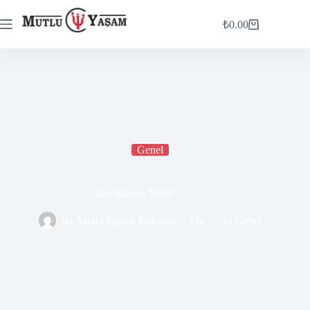
₺
0.00
Genel
Gaslighting Nedir?
By
Mutlu Yaşam Psikoloji
On
In
Genel