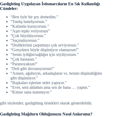
Gaslighting Uygulayan İstismarcıların En Sık Kullandığı
Cümleler:
“Ben öyle bir şey demedim.”
“Yanlış hatırlıyorsun.”
“Kafanda kuruyorsun.”
“Aşırı tepki veriyorsun”
“Çok büyütüyorsun.”
“Saçmalıyorsun.”
“Dediklerimi çarpıtmayı çok seviyorsun.”
“Gerçekten böyle düşünüyor olamazsın!”
“Senin iyiliğin/sağlığın için söylüyorum.”
“Çok hassasın.”
“Paranoyaksın!”
“Deli gibi davranıyorsun!”
“Annen, ağabeyin, arkadaşların vs. benim düşündüğüm
gibi düşünüyor.”
“Başkaları eşlerine neler yapıyor.”
“Evet, seni aldattım ama sen de bana … yaptın.”
“Kimse sana inanmıyor.”
gibi söylemler, gaslighting örnekleri olarak gösterilebilir.
Gaslighting Mağduru Olduğunuzu Nasıl Anlarsınız?