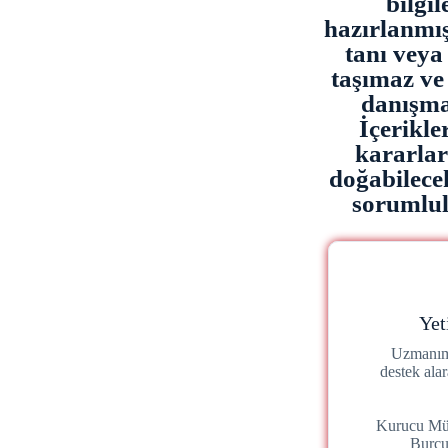
bilgi
hazırlanmışt
tanı veya 
taşımaz ve
danışma
İçerikl
kararla
doğabilece
sorumlulu
Yet
Uzmanımı
destek ala
Kurucu Mü
Burc