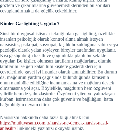
gözlem ve çıkarımlarına güvenemediklerinden bu soruları
cevaplandırmakta da güçlük çekebilirler.
Kimler Gaslighting Uygular?
Sinsi bir duygusal istismar tekniği olan gaslighting, özellikle
insanları psikolojik olarak kontrol altına almak isteyen
narsisistik, psikopat, sosyopat, kişilik bozukluğuna sahip veya
patolojik olarak yalan söyleyen bireyler tarafından uygulanır.
Kişi gaslighting’i kasıtlı ve çoğunlukla planlı bir şekilde
uygular. Bu kişiler, olumsuz taraflarını mağdurlara, olumlu
taraflarını ise geri kalan tüm kişilere gösterdikleri için
çevrelerinde gayet iyi insanlar olarak tanınabilirler. Bu durum
da, mağdurun yardım çağrısında bulunduğunda kimsenin
onun manipüle edildiğine inanmamasına ve mağdura destek
olmamasına yol açar. Böylelikle, mağdurun hem özgüveni
yitirilir hem de yalnızlaştırılır. Özgüveni yiten ve yalnızlaşan
kurban, istirmarcısına daha çok güvenir ve bağlılığını, hatta
bağımlılığını devam ettirir.
Narsisizm hakkında daha fazla bilgi almak için
https://mutluyasam.com.tr/narsist-ne-demek-narsist-nasil-
anlasilir/
linkindeki yazımızı okuyabilirsiniz.