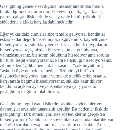
Gaslighting genelde sevdiğiniz insanlar tarafından maruz
bırakıldığınız bir durumdur. Ebeveyn-çocuk, eş, arkadaş,
patron-çalışan ilişkilerinde ve siyasette bu tür psikolojik
şiddetlerle sıklıkla karşılaşılabilmektedir.
Eğer yukarıdaki cümleler size tanıdık geliyorsa, kendinizi
eskisi kadar değerli hissetmiyor, özgüveninizi kaybettiğinizi
hissediyorsanız, sıklıkla yetersizlik ve suçluluk duygularını
hissediyorsanız, içinizden bir şey yapmak gelmiyorsa,
yalnızlaştıysanız, bir sorun olduğunu hissediyor ama sorunu
bir türlü tespit edemiyorsanız, kafa karışıklığı hissediyorsanız,
zihninizden “galiba ben çok hassasım”, ”çok büyüttüm”,
“aslında öyle demek istemedi”, “özünde iyi biri” vb.
düşünceler geçiyorsa, karar vermekte güçlük çekiyorsanız,
karşı tarafa bağımlı hissediyorsanız, sıklıkla özür diliyor,
kendinizi açıklamaya veya ispatlamaya çalışıyorsanız
gaslighting mağduru olabilirsiniz.
Gaslighting uygulayan kişilerde, sıklıkla söylenenler ve
davranışlar arasında tutarsızlık görülür. Bu nedenle, ilişkide
gaslighting’i fark etmek için; size söylediklerini gerçekten
hissediyor mu? Yaptıkları ile söyledikleri arasında tutarlılık var
mı? gibi soruları cevaplandırmak, yardımcı olacaktır. Ancak,
uzunca bir süre gaslighting’e maruz kalmış kişiler, kendi