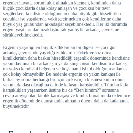
ergenler hayatta sorumluluk almaktan kaçınan, kendinden daha
küçük çocuklarla daha kolay anlaşan ve çocuksu bir tavır
sergilerken, kendisine olduğundan daha büyük gibi hissettirilen
çocuklar ise yaşıtlarıyla vakit geçirmekten çok kendilerine daha
büyük yaş grubundan arkadaşlar seçebilmektedir. Her iki durumda
ergeni yaşıtlarından uzaklaştırarak yanlış bir arkadaş çevresine
sürükleyebilmektedir.
Ergenin yaşadığı en büyük zıtlıklardan bir diğeri ise çocuğun
arkadaş çevresinde yaşadığı zıtlıklardır. Erkek ve kız olma
kimliklerinin daha baskın hissedildiği ergenlik döneminde kendisine
yakın davranan bir arkadaşın ya da karşı cinsin kendisinin arkadaşı
mı yoksa kendisini beğenen ve hoşlanan kişi mi olduğunu anlaması
çok kolay olmayabilir. Bu nedenle ergenin en yakın kankası ile
birkaç ay sonra herhangi bir üçüncü kişi için küsmesi kimin onun
yakın arkadaşı olacağına dair de kafasını karıştırabilir. Tüm bu kafa
karışıklıkları yaşanırken üstüne bir de “Ben kimim?” sorusuna
cevap arayışı olan kimlik karmaşası ve kimlik bunalımı da eklenince
ergenlik döneminde danışmanlık almanın önemi daha da katlanarak
büyümektedir.