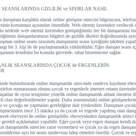
 SEANSLARINDA GİZLİLİK ve SINIRLAR NASIL
danışman karşılıklı olarak online görüşme sürecini bilgisayara, telefon
lerinin korunması açısından önemlidir. Web sitemiz üzerinden verilecek
. Bu nedenle web sitemiz üzerinden görüştüğümüz her bir danışanımız biz
ğümüz danışanlarımızın bilgileri de gizlilik ilkeleri doğrultusunda ayn
anışman online seans sırasında danışanının seans içeriğinin takibini yap
rhangi bir 3. kişi ile de paylaşmamakla yükümlüdür. Eğer danışan seans iç
anının kendisini bu konuda güvende, rahat hissetmesini sağlar.
ANLIK SEANSLARINDA ÇOCUK ile ERGENLERİN
UR
ünde bulundurarak online danışmanlık sürecinde randevu kaydının ebeve
r telefon numarasının olması çocuk ve ergenlerle internet ortamı üzerind
şanlar ile oyun terapisine yönelik online danışmanlık almak istenirse i
i olan değerlendirmeler yapılır. Daha sonrasındaki online görüşmelerin i
i ve çocuğu ne yapmaları gerektiğine dair yönlendirir. Danışman çocuk 
örüşmesinden önce 15 dakika ya da çocuk ve ergenle yapılmış olan danı
erek ebeveyni ile online görüşebilir, ebeveyninden danışmanlık süreci ile
 gerekli açıklamaları yapabilir. Eğer çocuk veya ergen danışan kendi 
un danışmanlık sürecine zarar vermemesi ve çocuk ya da ergen danışanı
endilerine ayrı bir seans randevusu talep etmeleri önerilir. Çocuk ve er