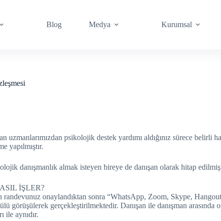
Blog
Medya
Kurumsal
zleşmesi
an uzmanlarımızdan psikolojik destek yardımı aldığınız sürece belirli 
me yapılmıştır.
ojik danışmanlık almak isteyen bireye de danışan olarak hitap edilmişt
ASIL İŞLER?
en randevunuz onaylandıktan sonra “WhatsApp, Zoom, Skype, Hangout” gi
üntülü görüşülerek gerçekleştirilmektedir. Danışan ile danışman arasında 
 ile aynıdır.