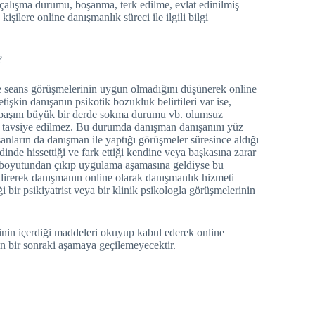
 çalışma durumu, boşanma, terk edilme, evlat edinilmiş
ilere online danışmanlık süreci ile ilgili bilgi
?
ine seans görüşmelerinin uygun olmadığını düşünerek online
şkin danışanın psikotik bozukluk belirtileri var ise,
ya başını büyük bir derde sokma durumu vb. olumsuz
rı tavsiye edilmez. Bu durumda danışman danışanını yüz
ların da danışman ile yaptığı görüşmeler süresince aldığı
inde hissettiği ve fark ettiği kendine veya başkasına zarar
e boyutundan çıkıp uygulama aşamasına geldiyse bu
direrek danışmanın online olarak danışmanlık hizmeti
ir psikiyatrist veya bir klinik psikologla görüşmelerinin
inin içerdiği maddeleri okuyup kabul ederek online
in bir sonraki aşamaya geçilemeyecektir.