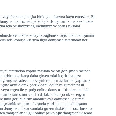
a veya herhangi başka bir kayıt cihazına kayıt etmezler. Bu
 danışmanlık hizmeti psikolojik danışmanlık merkezimizde
im için ofisimizde ağırladığımız ve seans takibini
ı
abilmede kendisine kolaylık sağlaması açısından danışanının
erisinde konuştuklarıyla ilgili danışman tarafından not
yni tarafından yaptırılmasının ve ön görüşme sırasında
en birbirimize karşı daha güven odaklı çalışmamıza
lk görüşme sadece ebeveynlerden en az biri ile yapılarak
çine aktif olarak çocuk dahil edilir ve sürecin nasıl
veya ergen ile yaptığı online danışmanlık sürecini daha
şmanlık süresinin son 15 dakikasında çocuk ve ergen
 ilgili geri bildirim alabilir veya danışmanlık süreci
danışmanlık seansının başında ya da sonunda danışanın
n danışmanı ile arasındaki güven ilişkisinin bozulmasına
gen danışanlarla ilgili online psikolojik danışmanlık seans