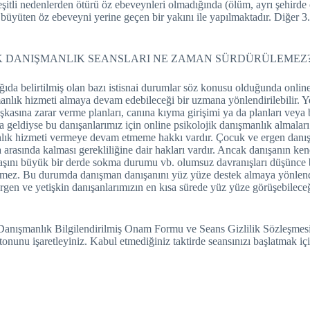
şitli nedenlerden ötürü öz ebeveynleri olmadığında (ölüm, ayrı şehirde
üten öz ebeveyni yerine geçen bir yakını ile yapılmaktadır. Diğer 3. kiş
İK DANIŞMANLIK SEANSLARI NE ZAMAN SÜRDÜRÜLEMEZ
ağıda belirtilmiş olan bazı istisnai durumlar söz konusu olduğunda onl
lık hizmeti almaya devam edebileceği bir uzmana yönlendirilebilir. Yeti
başkasına zarar verme planları, canına kıyma girişimi ya da planları ve
 geldiyse bu danışanlarımız için online psikolojik danışmanlık almala
lık hizmeti vermeye devam etmeme hakkı vardır. Çocuk ve ergen danışan
rasında kalması gerekliliğine dair hakları vardır. Ancak danışanın kend
a başını büyük bir derde sokma durumu vb. olumsuz davranışları düşünc
edilmez. Bu durumda danışman danışanını yüz yüze destek almaya yönlen
 ve yetişkin danışanlarımızın en kısa sürede yüz yüze görüşebileceği b
 Danışmanlık Bilgilendirilmiş Onam Formu ve Seans Gizlilik Sözleşmes
nunu işaretleyiniz. Kabul etmediğiniz taktirde seansınızı başlatmak iç