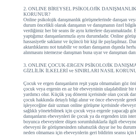
2. ONLINE BİREYSEL PSİKOLOJİK DANIŞMANLIK
KORUNUR?
Online psikolojik danışmanlık görüşmelerinde danışan veya 
durum öncelikli olarak danışanın ve danışmanın özel bilgi
verdiğimiz her bir seans ile aynı kriterlere dayanmaktadır
yaptığımız danışanlarımızla aynı durumdadır. Online görüştü
hassasiyetle saklanır ve üçüncü bir kişi ile paylaşılmaz. D
aktardıklarını not tutabilir ve notları danışanın dışında he
alınmasını istemezse danışman buna uyar ve danışman danış
3. ONLINE ÇOCUK-ERGEN PSİKOLOJİK DANIŞM
GİZLİLİK İLKELERİ ve SINIRLARI NASIL KORUN
Çocuk ve ergen danışanların reşit yaşta olmamaları göz ön
çocuk veya ergenin en az bir ebeveyninin ulaşılabilinir bi
yardımcı olur. Küçük yaş dönemi içerisinde olan çocuk danı
çocuk hakkında detaylı bilgi alınır ve önce ebeveynle gerekl
işleyeceğine dair uzman online görüşme içerisinde ebeveyn
sağlıklı yönetebilmek için çocuk veya ergenle yapacağı g
danışanların ebeveynleri ile çocuk ya da ergenden izin isten
boyunca ebeveynlere düşen sorumluluklarla ilgili ebeveyne
ebeveyni ile görüşmesinden rahatsızlık duyar ise bu durum
neden olmaması için ebeveynlerin geri bildirim seansı için k