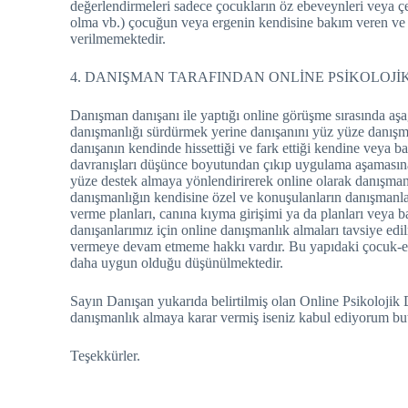
değerlendirmeleri sadece çocukların öz ebeveynleri veya çe
olma vb.) çocuğun veya ergenin kendisine bakım veren ve büy
verilmemektedir.
4. DANIŞMAN TARAFINDAN ONLİNE PSİKOLOJ
Danışman danışanı ile yaptığı online görüşme sırasında aş
danışmanlığı sürdürmek yerine danışanını yüz yüze danışman
danışanın kendinde hissettiği ve fark ettiği kendine veya 
davranışları düşünce boyutundan çıkıp uygulama aşamasına
yüze destek almaya yönlendirirerek online olarak danışman
danışmanlığın kendisine özel ve konuşulanların danışmanla a
verme planları, canına kıyma girişimi ya da planları vey
danışanlarımız için online danışmanlık almaları tavsiye 
vermeye devam etmeme hakkı vardır. Bu yapıdaki çocuk-ergen
daha uygun olduğu düşünülmektedir.
Sayın Danışan yukarıda belirtilmiş olan Online Psikolojik
danışmanlık almaya karar vermiş iseniz kabul ediyorum buto
Teşekkürler.