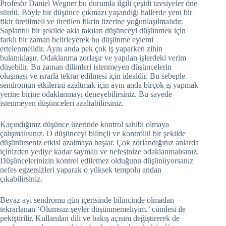
Profesör Daniel Wegner bu durumla ilgili çeşitli tavsiyeler öne
sürdü. Böyle bir düşünce çıkmazı yaşandığı hallerde yeni bir
fikir üretilmeli ve üretilen fikrin üzerine yoğunlaşılmalıdır.
Saplantılı bir şekilde akla takılan düşünceyi düşünmek için
farklı bir zaman belirleyerek bu düşünme eylemi
ertelenmelidir. Aynı anda pek çok iş yaparken zihin
bulanıklaşır. Odaklanma zorlaşır ve yapılan işlerdeki verim
düşebilir. Bu zaman dilimleri istenmeyen düşüncelerin
oluşması ve ısrarla tekrar edilmesi için idealdir. Bu sebeple
sendromun etkilerini azaltmak için aynı anda birçok iş yapmak
yerine birine odaklanmayı deneyebilirsiniz. Bu sayede
istenmeyen düşünceleri azaltabilirsiniz.
Kaçındığınız düşünce üzerinde kontrol sahibi olmaya
çalışmalısınız. O düşünceyi bilinçli ve kontrollü bir şekilde
düşünürseniz etkisi azalmaya başlar. Çok zorlandığınız anlarda
içinizden yediye kadar saymalı ve nefesinize odaklanmalısınız.
Düşüncelerinizin kontrol edilemez olduğunu düşünüyorsanız
nefes egzersizleri yaparak o yüksek tempolu andan
çıkabilirsiniz.
Beyaz ayı sendromu gün içerisinde bilincinde olmadan
tekrarlanan ‘Olumsuz şeyler düşünmemeliyim.’ cümlesi ile
pekiştirilir. Kullanılan dili ve bakış açısını değiştirerek de