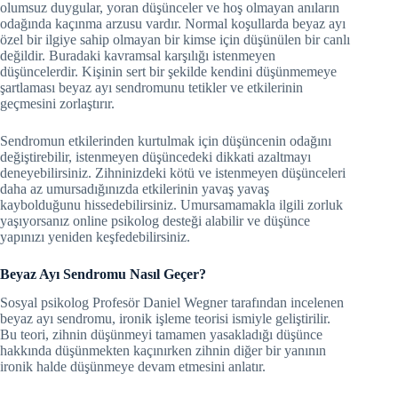
olumsuz duygular, yoran düşünceler ve hoş olmayan anıların
odağında kaçınma arzusu vardır. Normal koşullarda beyaz ayı
özel bir ilgiye sahip olmayan bir kimse için düşünülen bir canlı
değildir. Buradaki kavramsal karşılığı istenmeyen
düşüncelerdir. Kişinin sert bir şekilde kendini düşünmemeye
şartlaması beyaz ayı sendromunu tetikler ve etkilerinin
geçmesini zorlaştırır.
Sendromun etkilerinden kurtulmak için düşüncenin odağını
değiştirebilir, istenmeyen düşüncedeki dikkati azaltmayı
deneyebilirsiniz. Zihninizdeki kötü ve istenmeyen düşünceleri
daha az umursadığınızda etkilerinin yavaş yavaş
kaybolduğunu hissedebilirsiniz. Umursamamakla ilgili zorluk
yaşıyorsanız online psikolog desteği alabilir ve düşünce
yapınızı yeniden keşfedebilirsiniz.
Beyaz Ayı Sendromu Nasıl Geçer?
Sosyal psikolog Profesör Daniel Wegner tarafından incelenen
beyaz ayı sendromu, ironik işleme teorisi ismiyle geliştirilir.
Bu teori, zihnin düşünmeyi tamamen yasakladığı düşünce
hakkında düşünmekten kaçınırken zihnin diğer bir yanının
ironik halde düşünmeye devam etmesini anlatır.