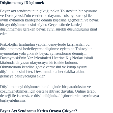
Düşünmemeyi Düşünmek
Beyaz ayı sendromunun çıktığı nokta Tolstoy’un bir oyununa
ve Dostoyevski’nin eserlerine dayanır. Tolstoy, kardeşi ile
oyun oynarken kardeşine odanın köşesine geçmesini ve beyaz
bir ayı düşünmemesini söyler. Geçen sürede kardeşi
düşünmemesi gereken beyaz ayıyı sürekli düşündüğünü itiraf
eder.
Psikologlar tarafından yapılan deneylerde karşılaşılan bu
düşünmemeyi hedefleyerek düşünme eylemine Tolstoy’un
oyunundan yola çıkarak beyaz ayı sendromu denmiştir.
Dostoyevski’nin Yaz İzlenimleri Üzerine Kış Notları isimli
kitabında da yazar okuyucuya bir istekte bulunur.
Okuyucunun kendine görev vermesini ve kutup ayısını
düşünmemesini ister. Devamında da her dakika aklına
gelmeye başlayacağını ekler.
Düşünmemeyi düşünmek kendi içinde bir paradokstur ve
çözümlenebilmesi için desteğe ihtiyaç duyulur. Online terapi
desteği ile istemsizce düşündüğünüz düşüncelerden sıyrılmaya
başlayabilirsiniz.
Beyaz Ayı Sendromu Neden Ortaya Çıkıyor?