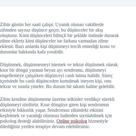
Zihin günün her saati çalışır. Uyanık olunan vakitlerde
zihinden sayısız düşünce geçer, bu düşünceler bir akış
oluşturur. Kimi düşünceleri bilinçli bir şekilde üstünde durarak
zihne ekleriz kimi düşünceler ise farkına varmadan zihne
eklenir. Bazı anlarda kişi düşünmeyi tercih etmediği konu ve
durumlar hakkında kafa yorabilir.
Düşünmek, düşünmemeyi istemek ve tekrar düşünmek olarak
kısır bir döngü yaratan beyaz ayı sendromu, düşünmeyi
engellemeye çalışırken düşünceyi canlı tutma halidir. Süreç
içerisinde bu canlı düşünceden kurtulmak isteyen kişi, onu
tekrar ve ısrarla yineler. Bu durum bir takıntı haline gelebilir.
Zihin kendine düşünmeme üzerine telkinler verdikçe sürekli
düşünmeyi sürdürür. Kısır döngüye giren kişi sendromun
etkisiyle bıkkınlık yaşar. Sendromun zihindeki etkisini
keşfetmek ve yarattığı olumsuz hallerden sıyrılabilmek için
psikolog desteği alabilirsiniz.
Online psikolog
hizmetiyle
dilediğiniz yerden terapiye devam edebilirsiniz.