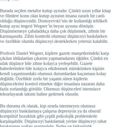
Burada seçilen metafor kutup ayısıdır. Çünkü uzun yıllar kitap
ve filmlere konu olan kutup ayısının insana zararlı bir canlı
olduğu düşüncesidir. Dostoyevski’nin de kullandığı tehlikeli
kutup ayısı imgesi Wegner’in beyaz ayısına dönüşür.
Düşünmemeye çabaladıkça daha çok düşünmek, zihnin bir
karmaşasıdır. Zihin kontrolü olumsuz düşünceyi baskılarken
ve özellikle olumlu düşünceyi desteklerken yetersiz kalabilir.
Profesör Daniel Wegner, kişilere gazete manşetlerindeki karşı
çıkılan iddialardan çıkarım yapmamalarını öğütler. Çünkü en
ufak düşünce bile zihne kolayca yerleşebilir. Gazete
haberlerinden bile kolayca etkilenmek mümkünken kişinin
kendi yaşantısındaki olumsuz durumlardan kaçınması kolay
değildir. Özellikle zorlu bir yaşantı süren kişilerin
düşüncelerini kontrol etmekte diğer insanlara nazaran daha
fazla zorlandığı görülür. Olumsuz düşünceleri istemsizce
tekrarlayarak takıntı haline getirmek olasıdır.
Bu duruma ek olarak, kişi ısrarla istenmeyen olumsuz
düşünceyi baskılamaya çalışırsa depresyon ya da obsesif
kompülsif bozukluk gibi çeşitli psikolojik problemlerle
karşılaşabilir. Düşünceyi baskılamak yerine düşünceyi rahat
bırakmanın yolları aranmalıdır. Nefes ve farkındalık