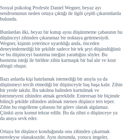
Sosyal psikolog Profesör Daniel Wegner, beyaz ayı
sendromunun neden ortaya çıktığı ile ilgili çeşitli çıkarımlarda
bulundu.
Bunlardan ilki, beyaz bir kutup ayısı düşünmeme çabasının bu
düşünceyi zihinden çıkaramaz bir noktaya getirmesiydi.
Wegner, kişinin yeterince uyarıldığı anda, önceden
deneyimlemediği bir şekilde sadece bir tek şeyi düşündüğünü
ve bu düşünceyi bastırma isteğini yarattığını söyler. Bu
bastırma isteği ile birlikte zihin karmaşık bir hal alır ve kısır
döngü oluşur.
Bazı anlarda kişi hatırlamak istemediği bir anıyla ya da
düşünmeyi tercih etmediği bir düşünceyle baş başa kalır. Zihin
bir yerde takılır. Bu takılma halinden kurtulmak ve
istenmeyeni zihinden atmak gereklidir. Enteresan bir biçimde
bilinçli şekilde zihinden atılmak istenen düşünce ters teper.
Zihin bu engelleme çabasını bir görev olarak algılamaz.
Çünkü aynı komut tekrar edilir. Bu da zihni o düşünceye ya
da anıya sevk eder.
Ortaya bir düşünce konduğunda onu zihinden çıkarmak
neredeyse olanaksızdır. Aynı durumda, yorucu imgeler,