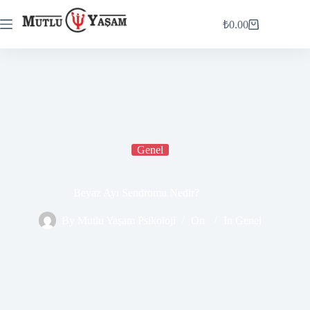
₺
0.00
Genel
Beyaz Ayı Sendromu Nedir?
By
Mutlu Yaşam Psikoloji
On
In
Genel