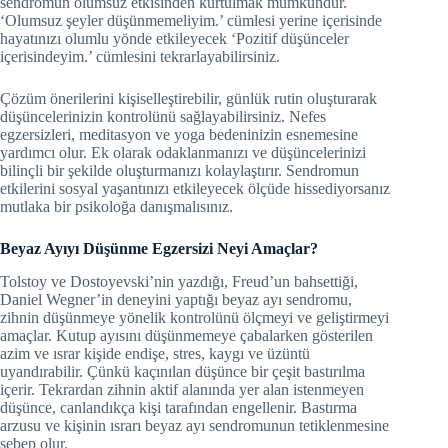
sendromun olumsuz etkisinden kurtulmak mümkündür.
‘Olumsuz şeyler düşünmemeliyim.’ cümlesi yerine içerisinde
hayatınızı olumlu yönde etkileyecek ‘Pozitif düşünceler
içerisindeyim.’ cümlesini tekrarlayabilirsiniz.
Çözüm önerilerini kişiselleştirebilir, günlük rutin oluşturarak
düşüncelerinizin kontrolünü sağlayabilirsiniz. Nefes
egzersizleri, meditasyon ve yoga bedeninizin esnemesine
yardımcı olur. Ek olarak odaklanmanızı ve düşüncelerinizi
bilinçli bir şekilde oluşturmanızı kolaylaştırır. Sendromun
etkilerini sosyal yaşantınızı etkileyecek ölçüde hissediyorsanız
mutlaka bir psikoloğa danışmalısınız.
Beyaz Ayıyı Düşünme Egzersizi Neyi Amaçlar?
Tolstoy ve Dostoyevski’nin yazdığı, Freud’un bahsettiği,
Daniel Wegner’in deneyini yaptığı beyaz ayı sendromu,
zihnin düşünmeye yönelik kontrolünü ölçmeyi ve geliştirmeyi
amaçlar. Kutup ayısını düşünmemeye çabalarken gösterilen
azim ve ısrar kişide endişe, stres, kaygı ve üzüntü
uyandırabilir. Çünkü kaçınılan düşünce bir çeşit bastırılma
içerir. Tekrardan zihnin aktif alanında yer alan istenmeyen
düşünce, canlandıkça kişi tarafından engellenir. Bastırma
arzusu ve kişinin ısrarı beyaz ayı sendromunun tetiklenmesine
sebep olur.