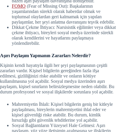
bazen aşırı paylaşım davranışına dönüşebilir.
FOMO
(Fear of Missing Out): Başkalarının
yaşamlarından sürekli olarak haberdar olmak ve
toplumsal olaylardan geri kalmamak için yapılan
paylaşımlar, her şeyi anlatma davranışını teşvik edebilir.
Dikkat Çekme İhtiyacı: Narsisistik eğilimler veya dikkat
çekme ihtiyacı, bireyleri sosyal medya üzerinde sürekli
olarak kendilerini ve hayatlarını paylaşmaya
yönlendirebilir.
Aşırı Paylaşım Yapmanın Zararları Nelerdir?
Kişinin kendi hayatıyla ilgili her şeyi paylaşmasının çeşitli
zararları vardır. Kişisel bilgilerin gereğinden fazla ifşa
edilmesi, gizliliğinizi riske atabilir ve onların kötüye
kullanılmasına yol açabilir. Sosyal medya üzerinden aşırı
paylaşım, kişisel sınırların belirsizleşmesine neden olabilir. Bu
durum profesyonel ve sosyal ilişkilerde sorunlara yol açabilir.
Mahremiyetin İhlali: Kişisel bilgilerin geniş bir kitleyle
paylaşılması, bireylerin mahremiyetini ihlal eder ve
kişisel güvenliği riske atabilir. Bu durum, kimlik
hırsızlığı gibi güvenlik tehditlerine yol açabilir.
Sosyal Bağlantıların Yüzeysel Hale Gelmesi: Aşırı
paylaşım, yüz yüze iletişimin azalmasına ve ilişkilerin