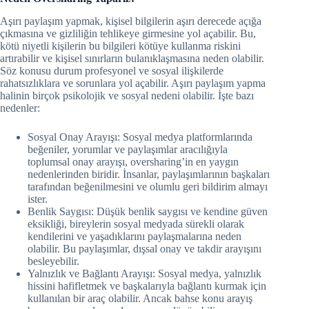
Aşırı paylaşım yapmak, kişisel bilgilerin aşırı derecede açığa
çıkmasına ve gizliliğin tehlikeye girmesine yol açabilir. Bu,
kötü niyetli kişilerin bu bilgileri kötüye kullanma riskini
artırabilir ve kişisel sınırların bulanıklaşmasına neden olabilir.
Söz konusu durum profesyonel ve sosyal ilişkilerde
rahatsızlıklara ve sorunlara yol açabilir. Aşırı paylaşım yapma
halinin birçok psikolojik ve sosyal nedeni olabilir. İşte bazı
nedenler:
Sosyal Onay Arayışı: Sosyal medya platformlarında
beğeniler, yorumlar ve paylaşımlar aracılığıyla
toplumsal onay arayışı, oversharing’in en yaygın
nedenlerinden biridir. İnsanlar, paylaşımlarının başkaları
tarafından beğenilmesini ve olumlu geri bildirim almayı
ister.
Benlik Saygısı: Düşük benlik saygısı ve kendine güven
eksikliği, bireylerin sosyal medyada sürekli olarak
kendilerini ve yaşadıklarını paylaşmalarına neden
olabilir. Bu paylaşımlar, dışsal onay ve takdir arayışını
besleyebilir.
Yalnızlık ve Bağlantı Arayışı: Sosyal medya, yalnızlık
hissini hafifletmek ve başkalarıyla bağlantı kurmak için
kullanılan bir araç olabilir. Ancak bahse konu arayış