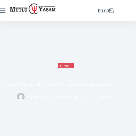
₺
0.00
Genel
Sosyal Medyada Her Şeyi Paylaşmak: Oversharing Nedir?
By
Mutlu Yaşam Psikoloji
On
In
Genel