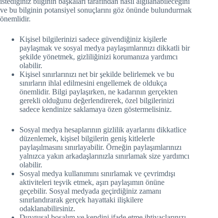
istediğiniz bilginin başkaları tarafından nasıl algılanabileceğini
ve bu bilginin potansiyel sonuçlarını göz önünde bulundurmak
önemlidir.
Kişisel bilgilerinizi sadece güvendiğiniz kişilerle
paylaşmak ve sosyal medya paylaşımlarınızı dikkatli bir
şekilde yönetmek, gizliliğinizi korumanıza yardımcı
olabilir.
Kişisel sınırlarınızı net bir şekilde belirlemek ve bu
sınırların ihlal edilmesini engellemek de oldukça
önemlidir. Bilgi paylaşırken, ne kadarının gerçekten
gerekli olduğunu değerlendirerek, özel bilgilerinizi
sadece kendinize saklamaya özen göstermelisiniz.
Sosyal medya hesaplarının gizlilik ayarlarını dikkatlice
düzenlemek, kişisel bilgilerin geniş kitlelerle
paylaşılmasını sınırlayabilir. Örneğin paylaşımlarınızı
yalnızca yakın arkadaşlarınızla sınırlamak size yardımcı
olabilir.
Sosyal medya kullanımını sınırlamak ve çevrimdışı
aktiviteleri teşvik etmek, aşırı paylaşımın önüne
geçebilir. Sosyal medyada geçirdiğiniz zamanı
sınırlandırarak gerçek hayattaki ilişkilere
odaklanabilirsiniz.
Duygusal boşalım ve kendini ifade etme ihtiyaçlarınızı