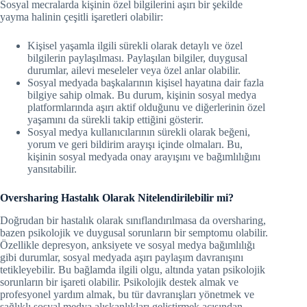
Sosyal mecralarda kişinin özel bilgilerini aşırı bir şekilde
yayma halinin çeşitli işaretleri olabilir:
Kişisel yaşamla ilgili sürekli olarak detaylı ve özel
bilgilerin paylaşılması. Paylaşılan bilgiler, duygusal
durumlar, ailevi meseleler veya özel anlar olabilir.
Sosyal medyada başkalarının kişisel hayatına dair fazla
bilgiye sahip olmak. Bu durum, kişinin sosyal medya
platformlarında aşırı aktif olduğunu ve diğerlerinin özel
yaşamını da sürekli takip ettiğini gösterir.
Sosyal medya kullanıcılarının sürekli olarak beğeni,
yorum ve geri bildirim arayışı içinde olmaları. Bu,
kişinin sosyal medyada onay arayışını ve bağımlılığını
yansıtabilir.
Oversharing Hastalık Olarak Nitelendirilebilir mi?
Doğrudan bir hastalık olarak sınıflandırılmasa da oversharing,
bazen psikolojik ve duygusal sorunların bir semptomu olabilir.
Özellikle depresyon, anksiyete ve sosyal medya bağımlılığı
gibi durumlar, sosyal medyada aşırı paylaşım davranışını
tetikleyebilir. Bu bağlamda ilgili olgu, altında yatan psikolojik
sorunların bir işareti olabilir. Psikolojik destek almak ve
profesyonel yardım almak, bu tür davranışları yönetmek ve
sağlıklı sosyal medya alışkanlıkları geliştirmek açısından