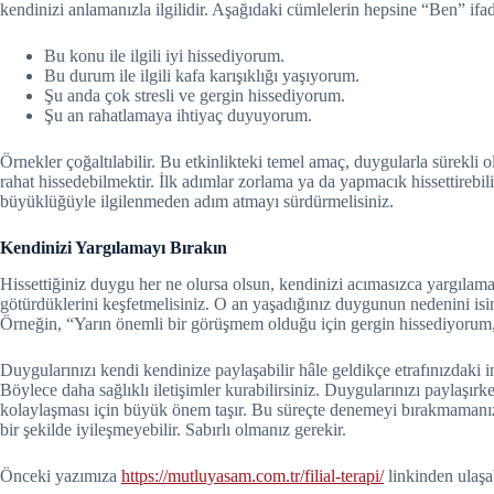
kendinizi anlamanızla ilgilidir. Aşağıdaki cümlelerin hepsine “Ben” ifa
Bu konu ile ilgili iyi hissediyorum.
Bu durum ile ilgili kafa karışıklığı yaşıyorum.
Şu anda çok stresli ve gergin hissediyorum.
Şu an rahatlamaya ihtiyaç duyuyorum.
Örnekler çoğaltılabilir. Bu etkinlikteki temel amaç, duygularla sürekli 
rahat hissedebilmektir. İlk adımlar zorlama ya da yapmacık hissettirebili
büyüklüğüyle ilgilenmeden adım atmayı sürdürmelisiniz.
Kendinizi Yargılamayı Bırakın
Hissettiğiniz duygu her ne olursa olsun, kendinizi acımasızca yargılam
götürdüklerini keşfetmelisiniz. O an yaşadığınız duygunun nedenini is
Örneğin, “Yarın önemli bir görüşmem olduğu için gergin hissediyorum,”
Duygularınızı kendi kendinize paylaşabilir hâle geldikçe etrafınızdaki 
Böylece daha sağlıklı iletişimler kurabilirsiniz. Duygularınızı paylaşırk
kolaylaşması için büyük önem taşır. Bu süreçte denemeyi bırakmamanız ö
bir şekilde iyileşmeyebilir. Sabırlı olmanız gerekir.
Önceki yazımıza
https://mutluyasam.com.tr/filial-terapi/
linkinden ulaşab