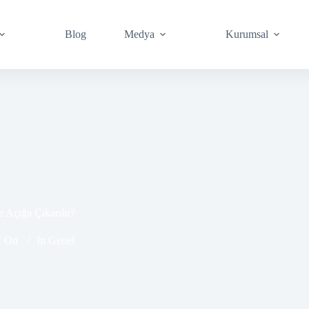
Blog
Medya
Kurumsal
e Açığa Çıkarılır?
On
In
Genel