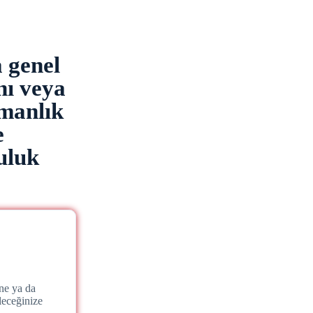
a genel
nı veya
şmanlık
e
uluk
ne ya da
leceğinize