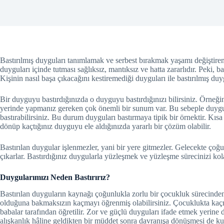
Bastırılmış duyguları tanımlamak ve serbest bırakmak yaşamı değiştiren 
duyguları içinde tutması sağlıksız, mantıksız ve hatta zararlıdır. Peki, ba
Kişinin nasıl başa çıkacağını kestiremediği duyguları ile bastırılmış duyg
Bir duyguyu bastırdığınızda o duyguyu bastırdığınızı bilirsiniz. Örneğin,
yerinde yapmanız gereken çok önemli bir sunum var. Bu sebeple duygu
bastırabilirsiniz. Bu durum duyguları bastırmaya tipik bir örnektir. Kıs
dönüp kaçtığınız duyguyu ele aldığınızda yararlı bir çözüm olabilir.
Bastırılan duygular işlenmezler, yani bir yere gitmezler. Gelecekte çoğun
çıkarlar. Bastırdığınız duygularla yüzleşmek ve yüzleşme sürecinizi ko
Duygularımızı Neden Bastırırız?
Bastırılan duyguların kaynağı çoğunlukla zorlu bir çocukluk sürecind
olduğuna bakmaksızın kaçmayı öğrenmiş olabilirsiniz. Çocuklukta kaçma
babalar tarafından öğretilir. Zor ve güçlü duyguları ifade etmek yerin
alışkanlık hâline geldikten bir müddet sonra davranışa dönüşmesi de k