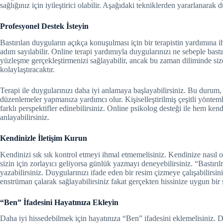
sağlığınız için iyileştirici olabilir. Aşağıdaki tekniklerden yararlanarak 
Profesyonel Destek İsteyin
Bastırılan duyguların açıkça konuşulması için bir terapistin yardımına ih
adım sayılabilir. Online terapi yardımıyla duygularınızı ne sebeple bastır
yüzleşme gerçekleştirmenizi sağlayabilir, ancak bu zaman diliminde siz
kolaylaştıracaktır.
Terapi ile duygularınızı daha iyi anlamaya başlayabilirsiniz. Bu durum
düzenlemeler yapmanıza yardımcı olur. Kişiselleştirilmiş çeşitli yöntem
farklı perspektifler edinebilirsiniz. Online psikolog desteği ile hem ken
anlayabilirsiniz.
Kendinizle İletişim Kurun
Kendinizi sık sık kontrol etmeyi ihmal etmemelisiniz. Kendinize nası
sizin için zorlayıcı geliyorsa günlük yazmayı deneyebilirsiniz. “Bastı
yazabilirsiniz. Duygularınızı ifade eden bir resim çizmeye çalışabilirsin
enstrüman çalarak sağlayabilirsiniz fakat gerçekten hissinize uygun bir 
“Ben” İfadesini Hayatınıza Ekleyin
Daha iyi hissedebilmek için hayatınıza “Ben” ifadesini eklemelisiniz. 