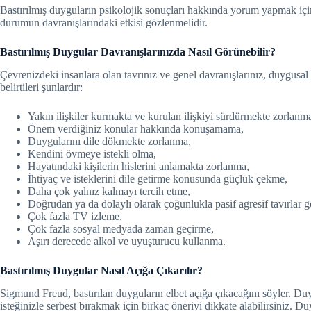
Bastırılmış duyguların psikolojik sonuçları hakkında yorum yapmak için
durumun davranışlarındaki etkisi gözlenmelidir.
Bastırılmış Duygular Davranışlarınızda Nasıl Görünebilir?
Çevrenizdeki insanlara olan tavrınız ve genel davranışlarınız, duygusal 
belirtileri şunlardır:
Yakın ilişkiler kurmakta ve kurulan ilişkiyi sürdürmekte zorlanm
Önem verdiğiniz konular hakkında konuşamama,
Duygularını dile dökmekte zorlanma,
Kendini övmeye istekli olma,
Hayatındaki kişilerin hislerini anlamakta zorlanma,
İhtiyaç ve isteklerini dile getirme konusunda güçlük çekme,
Daha çok yalnız kalmayı tercih etme,
Doğrudan ya da dolaylı olarak çoğunlukla pasif agresif tavırlar 
Çok fazla TV izleme,
Çok fazla sosyal medyada zaman geçirme,
Aşırı derecede alkol ve uyuşturucu kullanma.
Bastırılmış Duygular Nasıl Açığa Çıkarılır?
Sigmund Freud, bastırılan duyguların elbet açığa çıkacağını söyler. Duy
isteğinizle serbest bırakmak için birkaç öneriyi dikkate alabilirsiniz. 