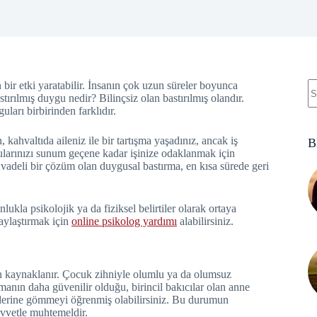
bir etki yaratabilir. İnsanın çok uzun süreler boyunca
stırılmış duygu nedir? Bilinçsiz olan bastırılmış olandır.
uları birbirinden farklıdır.
 kahvaltıda aileniz ile bir tartışma yaşadınız, ancak iş
B
larınızı sunum geçene kadar işinize odaklanmak için
a vadeli bir çözüm olan duygusal bastırma, en kısa sürede geri
lukla psikolojik ya da fiziksel belirtiler olarak ortaya
laylaştırmak için
online psikolog yardımı
alabilirsiniz.
en kaynaklanır. Çocuk zihniyle olumlu ya da olumsuz
nın daha güvenilir olduğu, birincil bakıcılar olan anne
e derine gömmeyi öğrenmiş olabilirsiniz. Bu durumun
uvvetle muhtemeldir.