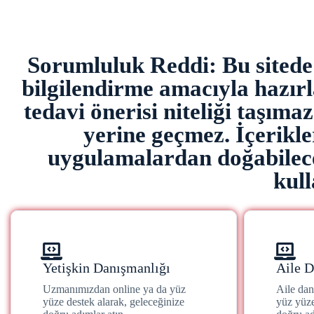
Sorumluluk Reddi: Bu sitede y
bilgilendirme amacıyla hazırla
tedavi önerisi niteliği taşıma
yerine geçmez. İçerikl
uygulamalardan doğabilece
kull
Yetişkin Danışmanlığı
Aile D
Uzmanımızdan online ya da yüz
Aile da
yüze destek alarak, geleceğinize
yüz yüze