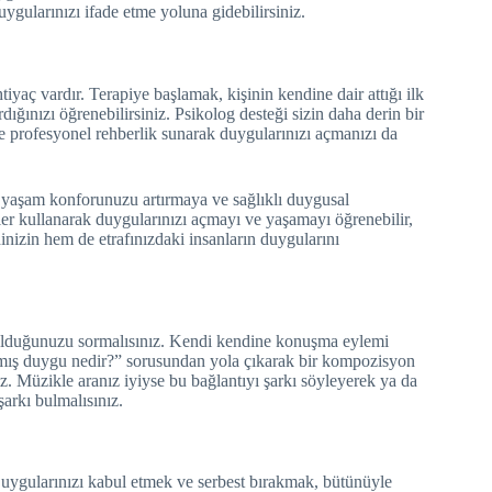
duygularınızı ifade etme yoluna gidebilirsiniz.
tiyaç vardır. Terapiye başlamak, kişinin kendine dair attığı ilk
dığınızı öğrenebilirsiniz. Psikolog desteği sizin daha derin bir
e profesyonel rehberlik sunarak duygularınızı açmanızı da
, yaşam konforunuzu artırmaya ve sağlıklı duygusal
ler kullanarak duygularınızı açmayı ve yaşamayı öğrenebilir,
dinizin hem de etrafınızdaki insanların duygularını
l olduğunuzu sormalısınız. Kendi kendine konuşma eylemi
rılmış duygu nedir?” sorusundan yola çıkarak bir kompozisyon
iz. Müzikle aranız iyiyse bu bağlantıyı şarkı söyleyerek ya da
şarkı bulmalısınız.
Duygularınızı kabul etmek ve serbest bırakmak, bütünüyle