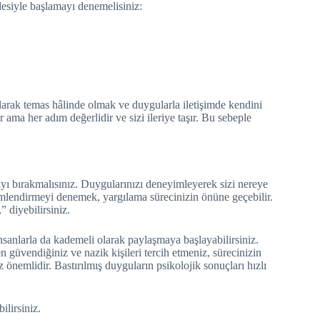
desiyle başlamayı denemelisiniz:
olarak temas hâlinde olmak ve duygularla iletişimde kendini
r ama her adım değerlidir ve sizi ileriye taşır. Bu sebeple
ayı bırakmalısınız. Duygularınızı deneyimleyerek sizi nereye
imlendirmeyi denemek, yargılama sürecinizin önüne geçebilir.
 diyebilirsiniz.
insanlarla da kademeli olarak paylaşmaya başlayabilirsiniz.
en güvendiğiniz ve nazik kişileri tercih etmeniz, sürecinizin
nemlidir. Bastırılmış duyguların psikolojik sonuçları hızlı
ilirsiniz.