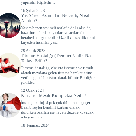
yapısıdır. Kişilerin…
16 Şubat 2023
Yas Süreci Aşamaları Nelerdir, Nasıl
Atlatılır?
Yaşam bazen sevinçli anılarla dolu olsa da,
bazı durumlarda kayıpları ve acıları da
beraberinde getirebilir. Özellikle sevdiklerini
kayeden insanlar, yas…
29 Aralık 2023
Titreme Hastalığı (Tremor) Nedir, Nasıl
Tedavi Edilir?
Titreme hastalığı, vücutta istemsiz ve ritmik
olarak meydana gelen titreme hareketlerine
verilen genel bir isim olarak bilinir. Bir diğer
şekilde…
12 Ocak 2024
Kurtarıcı Mesih Kompleksi Nedir?
İnsan psikolojisi pek çok dönemden geçer.
Bazı bireyler kendini kurban olarak
görürken bazıları ise hayatı düzene koyacak
o kişi rolünü…
18 Temmuz 2024