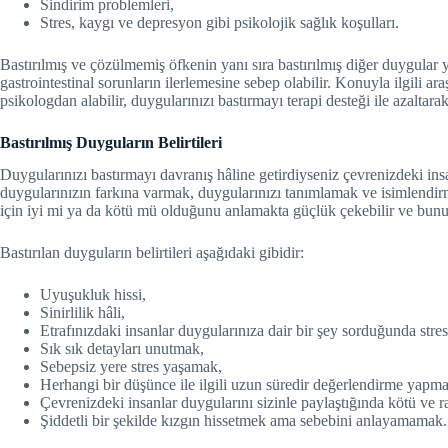
Sindirim problemleri,
Stres, kaygı ve depresyon gibi psikolojik sağlık koşulları.
Bastırılmış ve çözülmemiş öfkenin yanı sıra bastırılmış diğer duygular 
gastrointestinal sorunların ilerlemesine sebep olabilir. Konuyla ilgili ar
psikologdan alabilir, duygularınızı bastırmayı terapi desteği ile azaltarak
Bastırılmış Duyguların Belirtileri
Duygularınızı bastırmayı davranış hâline getirdiyseniz çevrenizdeki insan
duygularınızın farkına varmak, duygularınızı tanımlamak ve isimlendirm
için iyi mi ya da kötü mü olduğunu anlamakta güçlük çekebilir ve bunu
Bastırılan duyguların belirtileri aşağıdaki gibidir:
Uyuşukluk hissi,
Sinirlilik hâli,
Etrafınızdaki insanlar duygularınıza dair bir şey sorduğunda stre
Sık sık detayları unutmak,
Sebepsiz yere stres yaşamak,
Herhangi bir düşünce ile ilgili uzun süredir değerlendirme yapma
Çevrenizdeki insanlar duygularını sizinle paylaştığında kötü ve r
Şiddetli bir şekilde kızgın hissetmek ama sebebini anlayamamak.