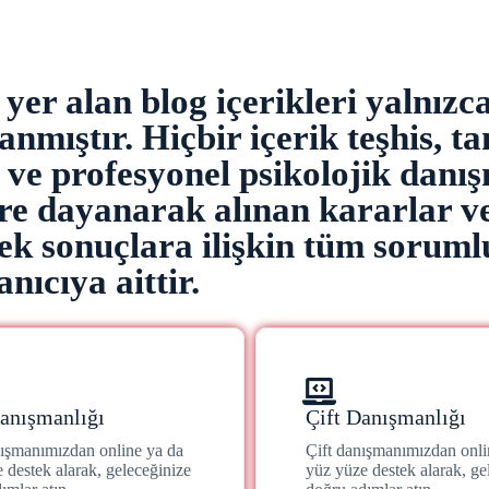
er alan blog içerikleri yalnızc
nmıştır. Hiçbir içerik teşhis, ta
z ve profesyonel psikolojik danı
ere dayanarak alınan kararlar v
k sonuçlara ilişkin tüm soruml
anıcıya aittir.
anışmanlığı
Çift Danışmanlığı
nışmanımızdan online ya da
Çift danışmanımızdan onli
 destek alarak, geleceğinize
yüz yüze destek alarak, ge