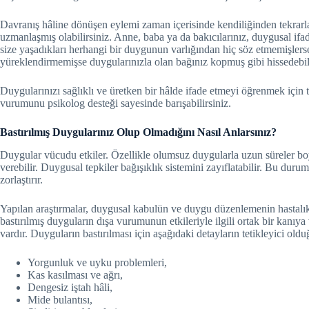
Davranış hâline dönüşen eylemi zaman içerisinde kendiliğinden tekrar
uzmanlaşmış olabilirsiniz. Anne, baba ya da bakıcılarınız, duygusal ifade
size yaşadıkları herhangi bir duygunun varlığından hiç söz etmemişlerse,
yüreklendirmemişse duygularınızla olan bağınız kopmuş gibi hissedebili
Duygularınızı sağlıklı ve üretken bir hâlde ifade etmeyi öğrenmek için t
vurumunu psikolog desteği sayesinde barışabilirsiniz.
Bastırılmış Duygularınız Olup Olmadığını Nasıl Anlarsınız?
Duygular vücudu etkiler. Özellikle olumsuz duygularla uzun süreler boy
verebilir. Duygusal tepkiler bağışıklık sistemini zayıflatabilir. Bu dur
zorlaştırır.
Yapılan araştırmalar, duygusal kabulün ve duygu düzenlemenin hastalık 
bastırılmış duyguların dışa vurumunun etkileriyle ilgili ortak bir kanı
vardır. Duyguların bastırılması için aşağıdaki detayların tetikleyici old
Yorgunluk ve uyku problemleri,
Kas kasılması ve ağrı,
Dengesiz iştah hâli,
Mide bulantısı,