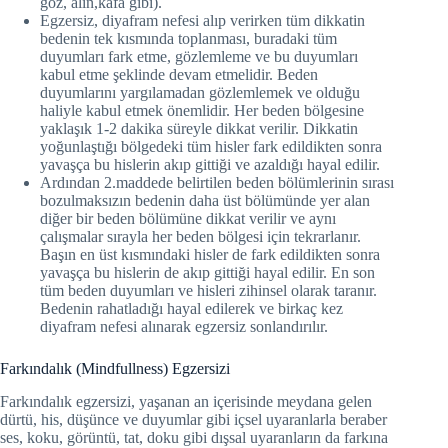
göz, alın,kafa gibi).
Egzersiz, diyafram nefesi alıp verirken tüm dikkatin
bedenin tek kısmında toplanması, buradaki tüm
duyumları fark etme, gözlemleme ve bu duyumları
kabul etme şeklinde devam etmelidir. Beden
duyumlarını yargılamadan gözlemlemek ve olduğu
haliyle kabul etmek önemlidir. Her beden bölgesine
yaklaşık 1-2 dakika süreyle dikkat verilir. Dikkatin
yoğunlaştığı bölgedeki tüm hisler fark edildikten sonra
yavaşça bu hislerin akıp gittiği ve azaldığı hayal edilir.
Ardından 2.maddede belirtilen beden bölümlerinin sırası
bozulmaksızın bedenin daha üst bölümünde yer alan
diğer bir beden bölümüne dikkat verilir ve aynı
çalışmalar sırayla her beden bölgesi için tekrarlanır.
Başın en üst kısmındaki hisler de fark edildikten sonra
yavaşça bu hislerin de akıp gittiği hayal edilir. En son
tüm beden duyumları ve hisleri zihinsel olarak taranır.
Bedenin rahatladığı hayal edilerek ve birkaç kez
diyafram nefesi alınarak egzersiz sonlandırılır.
Farkındalık (Mindfullness) Egzersizi
Farkındalık egzersizi, yaşanan an içerisinde meydana gelen
dürtü, his, düşünce ve duyumlar gibi içsel uyaranlarla beraber
ses, koku, görüntü, tat, doku gibi dışsal uyaranların da farkına