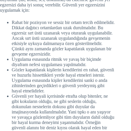
egzersizi daha iyi sonuç verebilir. Güvenli yer egzersizini
uygulamak için:
Rahat bir pozisyon ve sessiz bir ortam tercih edilmelidir.
Dikkat dağıtıcı ortamlardan uzak durulmalıdır. Bu
egzersiz sırt üstü uzanarak veya oturarak uygulanabilir.
Ancak sırt üstü uzanarak uygulandığında gevşemenin
etkisiyle uykuya dalmamaya özen gösterilmelidir.
Çünkü aynı zamanda gözler kapatılarak uygulanan bir
gevşeme egzersizidir.
Uygulama esnasında ritmik ve yavaş bir biçimde
diyafram nefesi uygulaması yapılmalıdır.
Gözler kapatılarak kişilerin kendilerini en rahat, güvenli
ve huzurlu hissettikleri yerde hayal etmeleri istenir.
Uygulama esnasında kişiler kendilerini sanki o anda
zihinlerinden geçirdikleri o güvenli yerdeymiş gibi
hayal etmelidirler.
Güvenli yer hayali içerisinde etrafta olup bitenler, ne
gibi kokuların olduğu, ne gibi seslerin olduğu,
dokunulan nesnelerin dokusu gibi duyular da
imajinasyonda kullanılmalıdır. Yani tıpkı o anı yaşıyor
ve yavaşça gözlemliyor gibi tüm duyuların dahil olduğu
bir hayal kurma deneyimi yaşanmalıdır. Örneğin
güvenli alanını bir deniz kıyısı olarak hayal eden bir