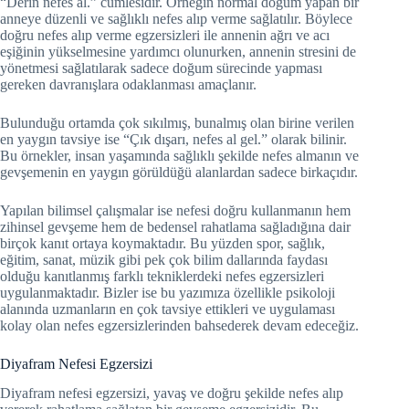
“Derin nefes al.” cümlesidir. Örneğin normal doğum yapan bir
anneye düzenli ve sağlıklı nefes alıp verme sağlatılır. Böylece
doğru nefes alıp verme egzersizleri ile annenin ağrı ve acı
eşiğinin yükselmesine yardımcı olunurken, annenin stresini de
yönetmesi sağlatılarak sadece doğum sürecinde yapması
gereken davranışlara odaklanması amaçlanır.
Bulunduğu ortamda çok sıkılmış, bunalmış olan birine verilen
en yaygın tavsiye ise “Çık dışarı, nefes al gel.” olarak bilinir.
Bu örnekler, insan yaşamında sağlıklı şekilde nefes almanın ve
gevşemenin en yaygın görüldüğü alanlardan sadece birkaçıdır.
Yapılan bilimsel çalışmalar ise nefesi doğru kullanmanın hem
zihinsel gevşeme hem de bedensel rahatlama sağladığına dair
birçok kanıt ortaya koymaktadır. Bu yüzden spor, sağlık,
eğitim, sanat, müzik gibi pek çok bilim dallarında faydası
olduğu kanıtlanmış farklı tekniklerdeki nefes egzersizleri
uygulanmaktadır. Bizler ise bu yazımıza özellikle psikoloji
alanında uzmanların en çok tavsiye ettikleri ve uygulaması
kolay olan nefes egzersizlerinden bahsederek devam edeceğiz.
Diyafram Nefesi Egzersizi
Diyafram nefesi egzersizi, yavaş ve doğru şekilde nefes alıp