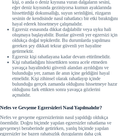
kişi, o anda o deniz kıyısına vuran dalgaların sesini,
eğer deniz kıyısında geziniyorsa kumun ayaklarında
hissettirdiği dokunsallığı, suyun serinliğini, rüzgarın
sesinin de kendisinde nasıl rahatlatıcı bir etki bıraktığını
hayal ederek hissetmeye çalışmalıdır.
Egzersiz esnasında dikkat dağılabilir veya uyku hali
oluşmaya başlayabilir. Bunlar güvenli yer egzersizi için
oldukça doğal tepkilerdir. Bu durumlarda yapılması
gereken şey dikkati tekrar güvenli yer hayaline
getirmektir.
Egzersiz kişi rahatlayana kadar devam ettirilmelidir.
Kişi rahatladığını hissettikten sonra acele etmeden
yavaşça hayalindeki güvenli alandan ayrıldığını ve
bulunduğu yer, zaman ile anın içine geldiğini hayal
etmelidir. Kişi zihinsel olarak rahatlayıp içinde
bulunduğu gerçek zamanda olduğunu hissetmeye hazır
olduğunu fark ettikten sonra yavaşça gözlerini
açmalıdır.
Nefes ve Gevşeme Egzersizleri Nasıl Yapılmalıdır?
Nefes ve gevşeme egzersizlerinin nasıl yapıldığı oldukça
önemlidir. Doğru biçimde yapılan egzersizler rahatlama ve
gevşemeyi beraberinde getirirken, yanlış biçimde yapılan
egzersizler ise bazen rahatsızlık duygularını daha çok