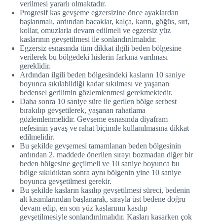
verilmesi yararlı olmaktadır.
Progresif kas gevşeme egzersizine önce ayaklardan
başlanmalı, ardından bacaklar, kalça, karın, göğüs, sırt,
kollar, omuzlarla devam edilmeli ve egzersiz yüz
kaslarının gevşetilmesi ile sonlandırılmalıdır.
Egzersiz esnasında tüm dikkat ilgili beden bölgesine
verilerek bu bölgedeki hislerin farkına varılması
gereklidir.
Ardından ilgili beden bölgesindeki kasların 10 saniye
boyunca sıkılabildiği kadar sıkılması ve yaşanan
bedensel gerilimin gözlemlenmesi gerekmektedir.
Daha sonra 10 saniye süre ile gerilen bölge serbest
bırakılıp gevşetilerek, yaşanan rahatlama
gözlemlenmelidir. Gevşeme esnasında diyafram
nefesinin yavaş ve rahat biçimde kullanılmasına dikkat
edilmelidir.
Bu şekilde gevşemesi tamamlanan beden bölgesinin
ardından 2. maddede önerilen sırayı bozmadan diğer bir
beden bölgesine geçilmeli ve 10 saniye boyunca bu
bölge sıkıldıktan sonra aynı bölgenin yine 10 saniye
boyunca gevşetilmesi gerekir.
Bu şekilde kasların kasılıp gevşetilmesi süreci, bedenin
alt kısımlarından başlanarak, sırayla üst bedene doğru
devam edip, en son yüz kaslarının kasılıp
gevşetilmesiyle sonlandırılmalıdır. Kasları kasarken çok