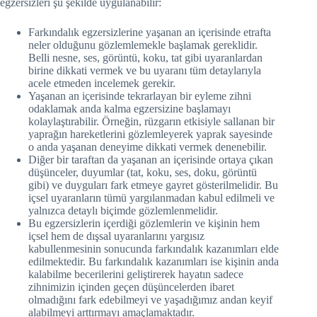
egzersizleri şu şekilde uygulanabilir:
Farkındalık egzersizlerine yaşanan an içerisinde etrafta
neler olduğunu gözlemlemekle başlamak gereklidir.
Belli nesne, ses, görüntü, koku, tat gibi uyaranlardan
birine dikkati vermek ve bu uyaranı tüm detaylarıyla
acele etmeden incelemek gerekir.
Yaşanan an içerisinde tekrarlayan bir eyleme zihni
odaklamak anda kalma egzersizine başlamayı
kolaylaştırabilir. Örneğin, rüzgarın etkisiyle sallanan bir
yaprağın hareketlerini gözlemleyerek yaprak sayesinde
o anda yaşanan deneyime dikkati vermek denenebilir.
Diğer bir taraftan da yaşanan an içerisinde ortaya çıkan
düşünceler, duyumlar (tat, koku, ses, doku, görüntü
gibi) ve duyguları fark etmeye gayret gösterilmelidir. Bu
içsel uyaranların tümü yargılanmadan kabul edilmeli ve
yalnızca detaylı biçimde gözlemlenmelidir.
Bu egzersizlerin içerdiği gözlemlerin ve kişinin hem
içsel hem de dışsal uyaranlarını yargısız
kabullenmesinin sonucunda farkındalık kazanımları elde
edilmektedir. Bu farkındalık kazanımları ise kişinin anda
kalabilme becerilerini geliştirerek hayatın sadece
zihnimizin içinden geçen düşüncelerden ibaret
olmadığını fark edebilmeyi ve yaşadığımız andan keyif
alabilmeyi arttırmayı amaçlamaktadır.