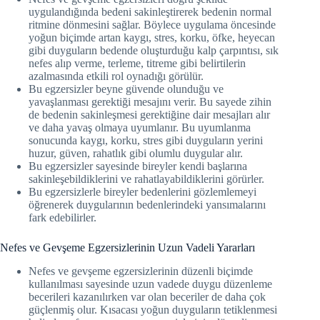
uygulandığında bedeni sakinleştirerek bedenin normal
ritmine dönmesini sağlar. Böylece uygulama öncesinde
yoğun biçimde artan kaygı, stres, korku, öfke, heyecan
gibi duyguların bedende oluşturduğu kalp çarpıntısı, sık
nefes alıp verme, terleme, titreme gibi belirtilerin
azalmasında etkili rol oynadığı görülür.
Bu egzersizler beyne güvende olunduğu ve
yavaşlanması gerektiği mesajını verir. Bu sayede zihin
de bedenin sakinleşmesi gerektiğine dair mesajları alır
ve daha yavaş olmaya uyumlanır. Bu uyumlanma
sonucunda kaygı, korku, stres gibi duyguların yerini
huzur, güven, rahatlık gibi olumlu duygular alır.
Bu egzersizler sayesinde bireyler kendi başlarına
sakinleşebildiklerini ve rahatlayabildiklerini görürler.
Bu egzersizlerle bireyler bedenlerini gözlemlemeyi
öğrenerek duygularının bedenlerindeki yansımalarını
fark edebilirler.
Nefes ve Gevşeme Egzersizlerinin Uzun Vadeli Yararları
Nefes ve gevşeme egzersizlerinin düzenli biçimde
kullanılması sayesinde uzun vadede duygu düzenleme
becerileri kazanılırken var olan beceriler de daha çok
güçlenmiş olur. Kısacası yoğun duyguların tetiklenmesi