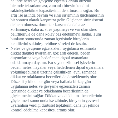
halinde nefes ve gevşeme egzersizlerinin düzenli
biçimde tekrarlanması, zamanla bireyin kendini
sakinleştirebilme kapasitesinin de artmasını sağlar. Bu
artış ise aslında beynin ve sinir sisteminin güçlenmesinin
bir sonucu olarak karşımıza gelir. Güçlenen sinir sistemi
de hem olumsuz durumlar karşısında daha az
zorlanmayı, daha az stres yaşamayı ve var olan stres
belirtileriyle de daha kolay baş edebilmeyi sağlar. Tüm
bunların sonucunda zaman içerisinde bireylerin
kendilerini sakinleştirebilme süreleri de kısalır.
Nefes ve gevşeme egzersizleri, uygulama esnasında
dikkat dağıtıcı uyaranları göz ardı ederek, beden
duyumlarına veya hedeflenen dışsal uyaranlara
odaklanmaya dayanır. Bu sayede zihinsel işlevlerin
beden, nefes, hayaller veya hedeflenen dışsal uyaranlara
yoğunlaşabilmesi üzerine çalışılırken, aynı zamanda
dikkat ve odaklanma becerileri de desteklenmiş olur.
Düzenli şekilde her gün veya haftada birkaç gün
uygulanan nefes ve gevşeme egzersizleri zaman
içerisinde dikkat ve odaklanma becerilerinin de
güçlenmesini sağlar. Dikkat ve odaklanma becerilerinin
güçlenmesi sonucunda ise zihinde, bireylerin çevresel
uyaranlara verdiği dürtüsel tepkilerini daha iyi şekilde
kontrol edebilme kapasitesi artmış olur.