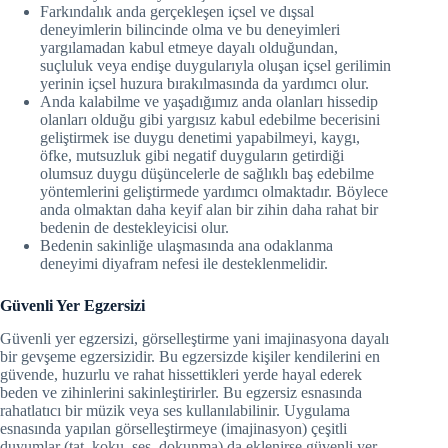
Farkındalık anda gerçekleşen içsel ve dışsal
deneyimlerin bilincinde olma ve bu deneyimleri
yargılamadan kabul etmeye dayalı olduğundan,
suçluluk veya endişe duygularıyla oluşan içsel gerilimin
yerinin içsel huzura bırakılmasında da yardımcı olur.
Anda kalabilme ve yaşadığımız anda olanları hissedip
olanları olduğu gibi yargısız kabul edebilme becerisini
geliştirmek ise duygu denetimi yapabilmeyi, kaygı,
öfke, mutsuzluk gibi negatif duyguların getirdiği
olumsuz duygu düşüncelerle de sağlıklı baş edebilme
yöntemlerini geliştirmede yardımcı olmaktadır. Böylece
anda olmaktan daha keyif alan bir zihin daha rahat bir
bedenin de destekleyicisi olur.
Bedenin sakinliğe ulaşmasında ana odaklanma
deneyimi diyafram nefesi ile desteklenmelidir.
Güvenli Yer Egzersizi
Güvenli yer egzersizi, görselleştirme yani imajinasyona dayalı
bir gevşeme egzersizidir. Bu egzersizde kişiler kendilerini en
güvende, huzurlu ve rahat hissettikleri yerde hayal ederek
beden ve zihinlerini sakinleştirirler. Bu egzersiz esnasında
rahatlatıcı bir müzik veya ses kullanılabilinir. Uygulama
esnasında yapılan görselleştirmeye (imajinasyon) çeşitli
duyumlar (tat, koku, ses, dokunma) da eklenirse güvenli yer