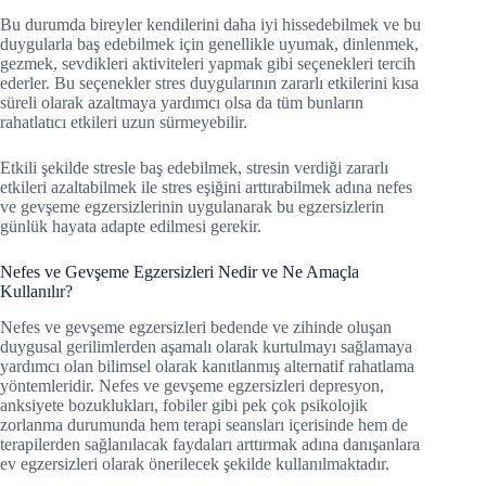
Bu durumda bireyler kendilerini daha iyi hissedebilmek ve bu
duygularla baş edebilmek için genellikle uyumak, dinlenmek,
gezmek, sevdikleri aktiviteleri yapmak gibi seçenekleri tercih
ederler. Bu seçenekler stres duygularının zararlı etkilerini kısa
süreli olarak azaltmaya yardımcı olsa da tüm bunların
rahatlatıcı etkileri uzun sürmeyebilir.
Etkili şekilde stresle baş edebilmek, stresin verdiği zararlı
etkileri azaltabilmek ile stres eşiğini arttırabilmek adına nefes
ve gevşeme egzersizlerinin uygulanarak bu egzersizlerin
günlük hayata adapte edilmesi gerekir.
Nefes ve Gevşeme Egzersizleri Nedir ve Ne Amaçla
Kullanılır?
Nefes ve gevşeme egzersizleri bedende ve zihinde oluşan
duygusal gerilimlerden aşamalı olarak kurtulmayı sağlamaya
yardımcı olan bilimsel olarak kanıtlanmış alternatif rahatlama
yöntemleridir. Nefes ve gevşeme egzersizleri depresyon,
anksiyete bozuklukları, fobiler gibi pek çok psikolojik
zorlanma durumunda hem terapi seansları içerisinde hem de
terapilerden sağlanılacak faydaları arttırmak adına danışanlara
ev egzersizleri olarak önerilecek şekilde kullanılmaktadır.