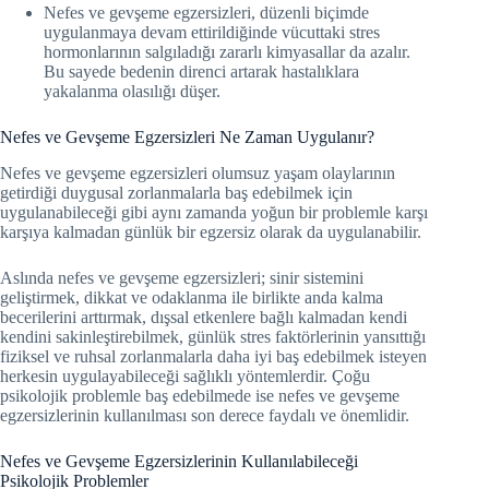
Nefes ve gevşeme egzersizleri, düzenli biçimde
uygulanmaya devam ettirildiğinde vücuttaki stres
hormonlarının salgıladığı zararlı kimyasallar da azalır.
Bu sayede bedenin direnci artarak hastalıklara
yakalanma olasılığı düşer.
Nefes ve Gevşeme Egzersizleri Ne Zaman Uygulanır?
Nefes ve gevşeme egzersizleri olumsuz yaşam olaylarının
getirdiği duygusal zorlanmalarla baş edebilmek için
uygulanabileceği gibi aynı zamanda yoğun bir problemle karşı
karşıya kalmadan günlük bir egzersiz olarak da uygulanabilir.
Aslında nefes ve gevşeme egzersizleri; sinir sistemini
geliştirmek, dikkat ve odaklanma ile birlikte anda kalma
becerilerini arttırmak, dışsal etkenlere bağlı kalmadan kendi
kendini sakinleştirebilmek, günlük stres faktörlerinin yansıttığı
fiziksel ve ruhsal zorlanmalarla daha iyi baş edebilmek isteyen
herkesin uygulayabileceği sağlıklı yöntemlerdir. Çoğu
psikolojik problemle baş edebilmede ise nefes ve gevşeme
egzersizlerinin kullanılması son derece faydalı ve önemlidir.
Nefes ve Gevşeme Egzersizlerinin Kullanılabileceği
Psikolojik Problemler