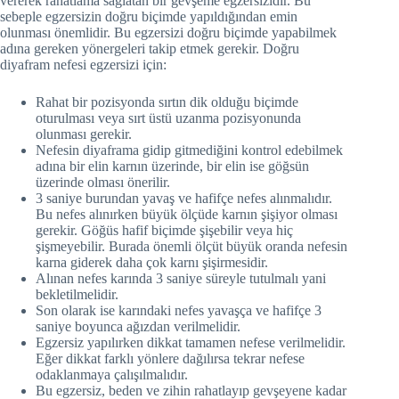
vererek rahatlama sağlatan bir gevşeme egzersizidir. Bu
sebeple egzersizin doğru biçimde yapıldığından emin
olunması önemlidir. Bu egzersizi doğru biçimde yapabilmek
adına gereken yönergeleri takip etmek gerekir. Doğru
diyafram nefesi egzersizi için:
Rahat bir pozisyonda sırtın dik olduğu biçimde
oturulması veya sırt üstü uzanma pozisyonunda
olunması gerekir.
Nefesin diyaframa gidip gitmediğini kontrol edebilmek
adına bir elin karnın üzerinde, bir elin ise göğsün
üzerinde olması önerilir.
3 saniye burundan yavaş ve hafifçe nefes alınmalıdır.
Bu nefes alınırken büyük ölçüde karnın şişiyor olması
gerekir. Göğüs hafif biçimde şişebilir veya hiç
şişmeyebilir. Burada önemli ölçüt büyük oranda nefesin
karna giderek daha çok karnı şişirmesidir.
Alınan nefes karında 3 saniye süreyle tutulmalı yani
bekletilmelidir.
Son olarak ise karındaki nefes yavaşça ve hafifçe 3
saniye boyunca ağızdan verilmelidir.
Egzersiz yapılırken dikkat tamamen nefese verilmelidir.
Eğer dikkat farklı yönlere dağılırsa tekrar nefese
odaklanmaya çalışılmalıdır.
Bu egzersiz, beden ve zihin rahatlayıp gevşeyene kadar