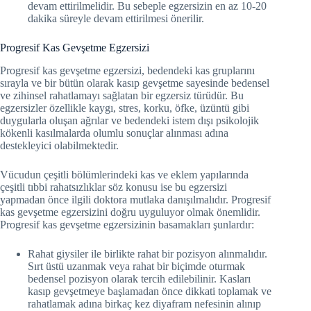
devam ettirilmelidir. Bu sebeple egzersizin en az 10-20
dakika süreyle devam ettirilmesi önerilir.
Progresif Kas Gevşetme Egzersizi
Progresif kas gevşetme egzersizi, bedendeki kas gruplarını
sırayla ve bir bütün olarak kasıp gevşetme sayesinde bedensel
ve zihinsel rahatlamayı sağlatan bir egzersiz türüdür. Bu
egzersizler özellikle kaygı, stres, korku, öfke, üzüntü gibi
duygularla oluşan ağrılar ve bedendeki istem dışı psikolojik
kökenli kasılmalarda olumlu sonuçlar alınması adına
destekleyici olabilmektedir.
Vücudun çeşitli bölümlerindeki kas ve eklem yapılarında
çeşitli tıbbi rahatsızlıklar söz konusu ise bu egzersizi
yapmadan önce ilgili doktora mutlaka danışılmalıdır. Progresif
kas gevşetme egzersizini doğru uyguluyor olmak önemlidir.
Progresif kas gevşetme egzersizinin basamakları şunlardır:
Rahat giysiler ile birlikte rahat bir pozisyon alınmalıdır.
Sırt üstü uzanmak veya rahat bir biçimde oturmak
bedensel pozisyon olarak tercih edilebilinir. Kasları
kasıp gevşetmeye başlamadan önce dikkati toplamak ve
rahatlamak adına birkaç kez diyafram nefesinin alınıp