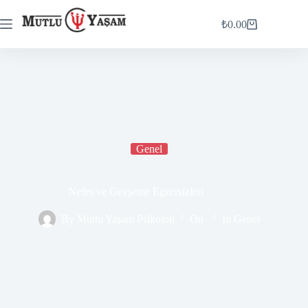
₺
0.00
Genel
Nefes ve Gevşeme Egzersizleri
By
Mutlu Yaşam Psikoloji
On
In
Genel