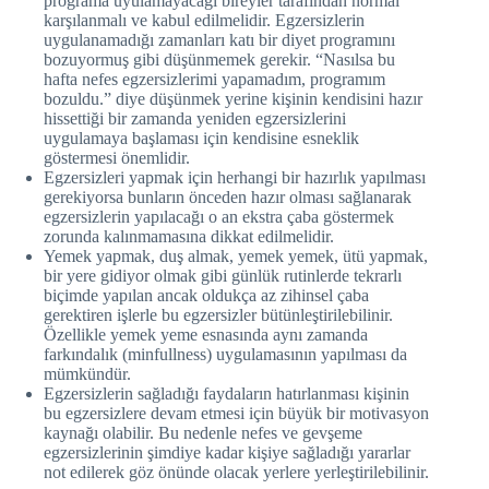
programa uyulamayacağı bireyler tarafından normal
karşılanmalı ve kabul edilmelidir. Egzersizlerin
uygulanamadığı zamanları katı bir diyet programını
bozuyormuş gibi düşünmemek gerekir. “Nasılsa bu
hafta nefes egzersizlerimi yapamadım, programım
bozuldu.” diye düşünmek yerine kişinin kendisini hazır
hissettiği bir zamanda yeniden egzersizlerini
uygulamaya başlaması için kendisine esneklik
göstermesi önemlidir.
Egzersizleri yapmak için herhangi bir hazırlık yapılması
gerekiyorsa bunların önceden hazır olması sağlanarak
egzersizlerin yapılacağı o an ekstra çaba göstermek
zorunda kalınmamasına dikkat edilmelidir.
Yemek yapmak, duş almak, yemek yemek, ütü yapmak,
bir yere gidiyor olmak gibi günlük rutinlerde tekrarlı
biçimde yapılan ancak oldukça az zihinsel çaba
gerektiren işlerle bu egzersizler bütünleştirilebilinir.
Özellikle yemek yeme esnasında aynı zamanda
farkındalık (minfullness) uygulamasının yapılması da
mümkündür.
Egzersizlerin sağladığı faydaların hatırlanması kişinin
bu egzersizlere devam etmesi için büyük bir motivasyon
kaynağı olabilir. Bu nedenle nefes ve gevşeme
egzersizlerinin şimdiye kadar kişiye sağladığı yararlar
not edilerek göz önünde olacak yerlere yerleştirilebilinir.