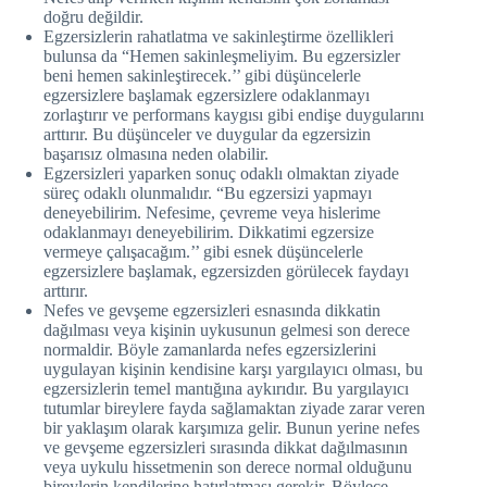
doğru değildir.
Egzersizlerin rahatlatma ve sakinleştirme özellikleri
bulunsa da “Hemen sakinleşmeliyim. Bu egzersizler
beni hemen sakinleştirecek.’’ gibi düşüncelerle
egzersizlere başlamak egzersizlere odaklanmayı
zorlaştırır ve performans kaygısı gibi endişe duygularını
arttırır. Bu düşünceler ve duygular da egzersizin
başarısız olmasına neden olabilir.
Egzersizleri yaparken sonuç odaklı olmaktan ziyade
süreç odaklı olunmalıdır. “Bu egzersizi yapmayı
deneyebilirim. Nefesime, çevreme veya hislerime
odaklanmayı deneyebilirim. Dikkatimi egzersize
vermeye çalışacağım.’’ gibi esnek düşüncelerle
egzersizlere başlamak, egzersizden görülecek faydayı
arttırır.
Nefes ve gevşeme egzersizleri esnasında dikkatin
dağılması veya kişinin uykusunun gelmesi son derece
normaldir. Böyle zamanlarda nefes egzersizlerini
uygulayan kişinin kendisine karşı yargılayıcı olması, bu
egzersizlerin temel mantığına aykırıdır. Bu yargılayıcı
tutumlar bireylere fayda sağlamaktan ziyade zarar veren
bir yaklaşım olarak karşımıza gelir. Bunun yerine nefes
ve gevşeme egzersizleri sırasında dikkat dağılmasının
veya uykulu hissetmenin son derece normal olduğunu
bireylerin kendilerine hatırlatması gerekir. Böylece