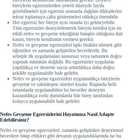
bireylerin egzersizlerden yeterli düzeyde fayda
görebilmeleri için egzersiz sırasında dağılan dikkatlerini
tekrar toplamaya çaba göstermeleri oldukça önemlidir.
Her egzersiz her bireye aynı oranda iyi gelmeyebilir.
Tüm egzersizler deneyimlenerek bireyin kendisi için en
etkili nefes ve gevşeme tekniğinin hangisi olduğuna dair
kararı, bireyin kendisinin vermesi gerekir.
Nefes ve gevşeme egzersizleri tıpkı bisiklet sürmek gibi
öğrenilen ve zamanla geliştirilen becerilerdir. Bu
sebeple ilk uygulamaları kusursuz veya tamamen doğru
yapmak mümkün değildir. Bu egzersizler uygulama
yapıldıkça ve deneme sayısı arttırıldıkça daha doğru
şekilde uygulanabilir hale gelirler.
Nefes ve gevşeme egzersizleri uygulandıkça bireylerin
gevşeme ve sakinleşme süreleri kısalır. Başlarda belli
ortamlarda uygulanabilen bu beceriler deneyim
kazanıldıkça zorlu durumlarda bile birey tarafından
kolayca uygulanabilir hale gelirler.
Nefes Gevşeme Egzersizlerini Hayatınıza Nasıl Adapte
Edebilirsiniz?
Nefes ve gevşeme egzersizleri, zamanla geliştirilen deneyimsel
becerilere hitap ettikleri gibi devamlı uygulandıklarında ise bu