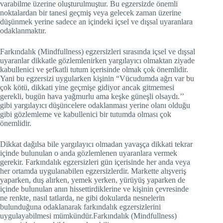
varabilme üzerine oluşturulmuştur. Bu egzersizde önemli
noktalardan bir tanesi geçmiş veya gelecek zaman üzerine
düşünmek yerine sadece an içindeki içsel ve dışsal uyaranlara
odaklanmaktır.
Farkındalık (Mindfullness) egzersizleri sırasında içsel ve dışsal
uyaranlar dikkatle gözlemlenirken yargılayıcı olmaktan ziyade
kabullenici ve şefkatli tutum içerisinde olmak çok önemlidir.
Yani bu egzersizi uygularken kişinin “Vücudumda ağrı var bu
çok kötü, dikkati yine geçmişe gidiyor ancak gitmemesi
gerekli, bugün hava yağmurlu ama keşke güneşli olsaydı.’’
gibi yargılayıcı düşüncelere odaklanması yerine olanı olduğu
gibi gözlemleme ve kabullenici bir tutumda olması çok
önemlidir.
Dikkat dağılsa bile yargılayıcı olmadan yavaşça dikkati tekrar
içinde bulunulan o anda gözlemlenen uyaranlara vermek
gerekir. Farkındalık egzersizleri gün içerisinde her anda veya
her ortamda uygulanabilen egzersizlerdir. Markette alışveriş
yaparken, duş alırken, yemek yerken, yürüyüş yaparken de
içinde bulunulan anın hissettirdiklerine ve kişinin çevresinde
ne renkte, nasıl tatlarda, ne gibi dokularda nesnelerin
bulunduğuna odaklanarak farkındalık egzersizlerini
uygulayabilmesi mümkündür.Farkındalık (Mindfullness)