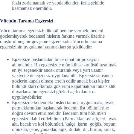
fazla zorlamamak ve yapılabilenden fazla şekilde
kasmamak önemlidir.
Vücudu Tarama Egzersizi
Vücut tarama egzersizi; dikkati bedene vermek, bedeni
gözlemleyerek bedensel hislerin farkına varmak üzerine
oluşturulmuş bir gevşeme egzersizidir. Vücudu tarama
egzersizinin uygulama basamakları şu şekildedir:
Egzersize başlamadan önce rahat bir pozisyon
alınmalıdır. Bu egzersizde mümkünse sırt üstü uzanmak
en iyi seçenektir ancak oturarak veya yarı uzanır
vaziyette de egzersiz uygulanabilir. Egzersiz sırasında
gözlerin kapalı olması tercih edilir ancak bazı kişiler
bulundukları ortamda gözlerini kapatmaktan rahatsızlık
duyarlarsa bu egzersizi gözleri açık olarak da
uygulayabilirler.
Egzersizde bedendeki hisleri tarama uygulaması, ayak
parmaklarından başlanarak bedenin üst bölümlerine
doğru devam ettirilmelidir. Bedenin tüm bölümleri
egzersize dahil edilebilinir. (Parmaklar, avuç içleri, ayak
altı, bacak ve kol bölümleri, kalça, karın, göğüs, boyun,
omuzlar, çene, yanaklar, ağız, dudak, dil, burun, kulak,