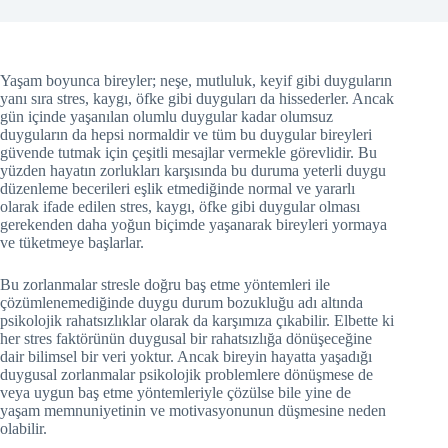
Yaşam boyunca bireyler; neşe, mutluluk, keyif gibi duyguların
yanı sıra stres, kaygı, öfke gibi duyguları da hissederler. Ancak
gün içinde yaşanılan olumlu duygular kadar olumsuz
duyguların da hepsi normaldir ve tüm bu duygular bireyleri
güvende tutmak için çeşitli mesajlar vermekle görevlidir. Bu
yüzden hayatın zorlukları karşısında bu duruma yeterli duygu
düzenleme becerileri eşlik etmediğinde normal ve yararlı
olarak ifade edilen stres, kaygı, öfke gibi duygular olması
gerekenden daha yoğun biçimde yaşanarak bireyleri yormaya
ve tüketmeye başlarlar.
Bu zorlanmalar stresle doğru baş etme yöntemleri ile
çözümlenemediğinde duygu durum bozukluğu adı altında
psikolojik rahatsızlıklar olarak da karşımıza çıkabilir. Elbette ki
her stres faktörünün duygusal bir rahatsızlığa dönüşeceğine
dair bilimsel bir veri yoktur. Ancak bireyin hayatta yaşadığı
duygusal zorlanmalar psikolojik problemlere dönüşmese de
veya uygun baş etme yöntemleriyle çözülse bile yine de
yaşam memnuniyetinin ve motivasyonunun düşmesine neden
olabilir.