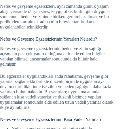
Nefes ve gevşeme egzersizleri, aynı zamanda günlük yaşam
akışı içerisinde oluşan stres, kaygı, öfke, korku gibi duygular
sonucunda beden ve zihinde biriken gerilimi azaltmak ve bu
gerilimden kurtulmak adına tüm bireyler tarafından da
uygulanabilen tekniklerdir.
Nefes ve Gevşeme Egzersizlerinin Yararları Nelerdir?
Nefes ve gevşeme egzersizlerinin beden ve zihin sağlığı
açısından pek çok yararı olduğuna dair elde edilen bilgiler
yapılan bilimsel araştırmalar sonucunda da bilinir hale
gelmiştir.
Bu egzersizler uygulandıkları anda rahatlama, gevşeme gibi
yararlar sağlamakla birlikte düzenli biçimde uygulanmaya
devam ettirildiklerinde ise zihin ve beden sağlığına daha fazla
yararları bulunmaktadır. Bu yararları; uygulama anında
sağlanan kısa vadeli yararlar ve düzenli biçimde yapılan
uygulamalar sonucunda elde edilen uzun vadeli yararlar olarak
ikiye ayırabiliriz.
Nefes ve Gevşeme Egzersizlerinin Kısa Vadeli Yararları
Nefes ve gevşeme egzersizleri doğru şekilde