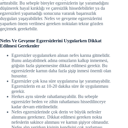
arttırabilir. Bu sebeple bireyler egzersizlerin işe yaramadığını
düşünerek hayal kırıklığı ve çaresizlik hissedebilirler ya da
egzersizleri yapamadığı sonucuna vararak başarısızlık
duyguları yaşayabilirler. Nefes ve gevşeme egzersizlerini
yaparken önem verilmesi gereken noktaları tekrar gözden
geçirmek gerekebilir.
Nefes Ve Gevşeme Egzersizlerini Uygularken Dikkat
Edilmesi Gerekenler
Egzersizler uygulanırken alınan nefes karına gitmelidir.
Bunu anlayabilmek adına omuzların kalkıp inmemesi,
göğsün fazla şişmemesine dikkat edilmesi gerekir. Bu
egzersizlerde karnın daha fazla şişip inmesi önemli olan
husustur.
Egzersizler çok kısa süre uygulanırsa işe yaramayabilir.
Egzersizlerin en az 10-20 dakika süre ile uygulanması
gerekir.
Herkes aynı sürede rahatlamayabilir. Bu sebeple
egzersizler beden ve zihin rahatlaması hissedilinceye
kadar devam ettirilmelidir.
Nefes egzersizlerinde çok derin ve büyük nefesler
alınması gerekmez. Dikkat edilmesi gereken nokta
nefeslerin sakince alınması ve karnın şişiyor olmasıdır.
Nefes alıp verirken kişinin kendisini çok zorlaması