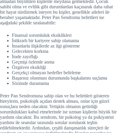
almadan büyütülen kişilerde meydana gelmektedir. Çocuk
sahibi olma ve evlilik gibi durumlardan kaçınarak daha rahat
bir hayat sürdürmek isteyen bu kişiler, genellikle aileleri ile
beraber yaşamaktadır. Peter Pan Sendromu belirtileri ise
aşağıdaki şekilde sıralanabilir:
Finansal sorumluluk eksiklikleri
İstikrarlı bir kariyere sahip olamama
İnsanlarla ilişkilerde az ilgi gösterme
Gelecekten korkma
İrade zayıflığı
Geçmişi özlemle anma
Özgüven eksikliği
Gerçekçi olmayan hedefler belirleme
Başarısız olunması durumunda başkalarını suçlama
Sözünde duramama
Peter Pan Sendromuna sahip olan ve bu belirtileri gösteren
bireylerin, psikolojik açıdan destek alması, onlar için güzel
sonuçlara neden olacaktır. Yetişkin olmanın getirdiği
sorumlulukları kabul etmelerinde ise uzman kişilerin büyük bir
yardımı olacaktır. Bu sendrom, bir psikolog ya da psikiyatrist
yardımı ile seanslar sırasında sorular sorularak teşhis
edilebilmektedir. Ardından, çeşitli danışmanlık süreçleri ile