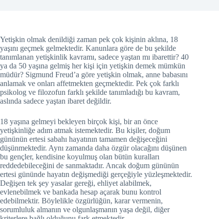
Yetişkin olmak denildiği zaman pek çok kişinin aklına, 18
yaşını geçmek gelmektedir. Kanunlara göre de bu şekilde
tanımlanan yetişkinlik kavramı, sadece yaştan mı ibarettir? 40
ya da 50 yaşına gelmiş her kişi için yetişkin demek mümkün
müdür? Sigmund Freud’a göre yetişkin olmak, anne babasını
anlamak ve onları affetmekten geçmektedir. Pek çok farklı
psikolog ve filozofun farklı şekilde tanımladığı bu kavram,
aslında sadece yaştan ibaret değildir.
18 yaşına gelmeyi bekleyen birçok kişi, bir an önce
yetişkinliğe adım atmak istemektedir. Bu kişiler, doğum
gününün ertesi sabahı hayatının tamamen değişeceğini
düşünmektedir. Aynı zamanda daha özgür olacağını düşünen
bu gençler, kendisine koyulmuş olan bütün kuralları
reddedebileceğini de sanmaktadır. Ancak doğum gününün
ertesi gününde hayatın değişmediği gerçeğiyle yüzleşmektedir.
Değişen tek şey yasalar gereği, ehliyet alabilmek,
evlenebilmek ve bankada hesap açarak bunu kontrol
edebilmektir. Böylelikle özgürlüğün, karar vermenin,
sorumluluk almanın ve olgunlaşmanın yaşa değil, diğer
kriterlere bağlı olduğunu fark etmektedir.