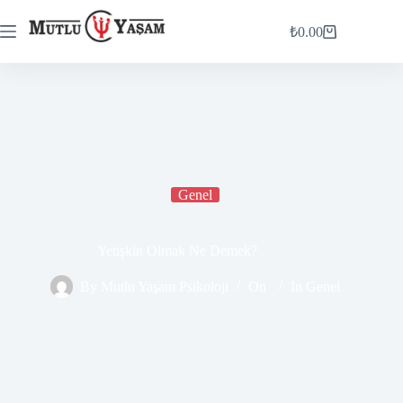
₺
0.00
Genel
Yetişkin Olmak Ne Demek?
By
Mutlu Yaşam Psikoloji
On
In
Genel