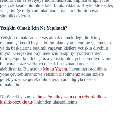
sendrom en az seviyeye indirilmektedir. Yapılan terapiler ise
pek çok kişide olumlu etkiler bırakmaktadır. Böylelikle kişiler,
yetişkinliğe doğru adımlar atarak daha mutlu bir hayat
sürebileceklerdir.
Yetişkin Olmak İçin Ne Yapılmalı?
Yetişkin olmak sadece yaş almak demek değildir. Birey
olamamış, kendi başına bütün olamayan, kendine yetemeyen
ya da başkalarına bağımlı yaşayan kişilere yetişkin diyebilir
miyiz? Gerçekten büyümek için terapi iyi yöntemlerden
biridir. Eğer kendi başınıza yetişkin olmayı beceremiyorsanız
bu açıdan size yardımcı olacak bir uzmandan destek
alabilirsiniz. Bu açıdan
Mutlu Yaşam
, hayatınızı istediğiniz
yöne çevirebilmeniz ve yetişkin olabilmeniz adına sizlere
gerek yüzyüze gerek online terapi aracılığıyla destek
olmaktadır.
Bir önceki yazımıza
https://mutluyasam.com.tr/borderline-
kisilik-bozuklugu/
linkinden ulaşabilirsiniz.