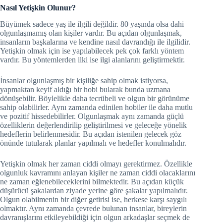
Nasıl Yetişkin Olunur?
Büyümek sadece yaş ile ilgili değildir. 80 yaşında olsa dahi
olgunlaşmamış olan kişiler vardır. Bu açıdan olgunlaşmak,
insanların başkalarına ve kendine nasıl davrandığı ile ilgilidir.
Yetişkin olmak için ise yapılabilecek pek çok farklı yöntem
vardır. Bu yöntemlerden ilki ise ilgi alanlarını geliştirmektir.
İnsanlar olgunlaşmış bir kişiliğe sahip olmak istiyorsa,
yapmaktan keyif aldığı bir hobi bularak bunda uzmana
dönüşebilir. Böylelikle daha tecrübeli ve olgun bir görünüme
sahip olabilirler. Aynı zamanda edinilen hobiler ile daha mutlu
ve pozitif hissedebilirler. Olgunlaşmak aynı zamanda güçlü
özelliklerin değerlendirilip geliştirilmesi ve geleceğe yönelik
hedeflerin belirlenmesidir. Bu açıdan istenilen gelecek göz
önünde tutularak planlar yapılmalı ve hedefler konulmalıdır.
Yetişkin olmak her zaman ciddi olmayı gerektirmez. Özellikle
olgunluk kavramını anlayan kişiler ne zaman ciddi olacaklarını
ne zaman eğlenebileceklerini bilmektedir. Bu açıdan küçük
düşürücü şakalardan ziyade yerine göre şakalar yapılmalıdır.
Olgun olabilmenin bir diğer getirisi ise, herkese karşı saygılı
olmaktır. Aynı zamanda çevrede bulunan insanlar, bireylerin
davranışlarını etkileyebildiği için olgun arkadaşlar seçmek de