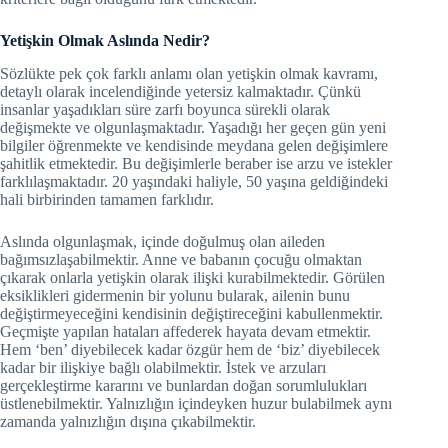
Yetişkin Olmak Aslında Nedir?
Sözlükte pek çok farklı anlamı olan yetişkin olmak kavramı,
detaylı olarak incelendiğinde yetersiz kalmaktadır. Çünkü
insanlar yaşadıkları süre zarfı boyunca sürekli olarak
değişmekte ve olgunlaşmaktadır. Yaşadığı her geçen gün yeni
bilgiler öğrenmekte ve kendisinde meydana gelen değişimlere
şahitlik etmektedir. Bu değişimlerle beraber ise arzu ve istekler
farklılaşmaktadır. 20 yaşındaki haliyle, 50 yaşına geldiğindeki
hali birbirinden tamamen farklıdır.
Aslında olgunlaşmak, içinde doğulmuş olan aileden
bağımsızlaşabilmektir. Anne ve babanın çocuğu olmaktan
çıkarak onlarla yetişkin olarak ilişki kurabilmektedir. Görülen
eksiklikleri gidermenin bir yolunu bularak, ailenin bunu
değiştirmeyeceğini kendisinin değiştireceğini kabullenmektir.
Geçmişte yapılan hataları affederek hayata devam etmektir.
Hem ‘ben’ diyebilecek kadar özgür hem de ‘biz’ diyebilecek
kadar bir ilişkiye bağlı olabilmektir. İstek ve arzuları
gerçekleştirme kararını ve bunlardan doğan sorumlulukları
üstlenebilmektir. Yalnızlığın içindeyken huzur bulabilmek aynı
zamanda yalnızlığın dışına çıkabilmektir.