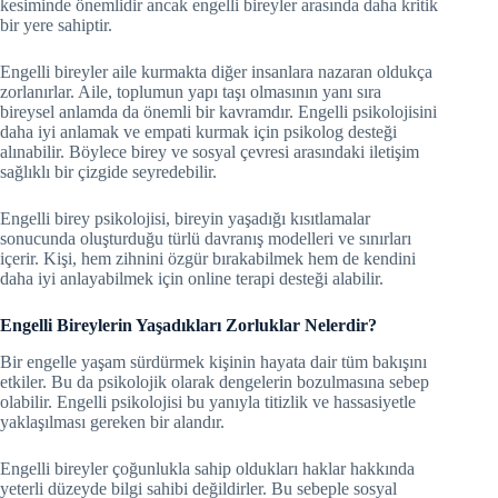
kesiminde önemlidir ancak engelli bireyler arasında daha kritik
bir yere sahiptir.
Engelli bireyler aile kurmakta diğer insanlara nazaran oldukça
zorlanırlar. Aile, toplumun yapı taşı olmasının yanı sıra
bireysel anlamda da önemli bir kavramdır. Engelli psikolojisini
daha iyi anlamak ve empati kurmak için psikolog desteği
alınabilir. Böylece birey ve sosyal çevresi arasındaki iletişim
sağlıklı bir çizgide seyredebilir.
Engelli birey psikolojisi, bireyin yaşadığı kısıtlamalar
sonucunda oluşturduğu türlü davranış modelleri ve sınırları
içerir. Kişi, hem zihnini özgür bırakabilmek hem de kendini
daha iyi anlayabilmek için
online terapi
desteği alabilir.
Engelli Bireylerin Yaşadıkları Zorluklar Nelerdir?
Bir engelle yaşam sürdürmek kişinin hayata dair tüm bakışını
etkiler. Bu da psikolojik olarak dengelerin bozulmasına sebep
olabilir. Engelli psikolojisi bu yanıyla titizlik ve hassasiyetle
yaklaşılması gereken bir alandır.
Engelli bireyler çoğunlukla sahip oldukları haklar hakkında
yeterli düzeyde bilgi sahibi değildirler. Bu sebeple sosyal