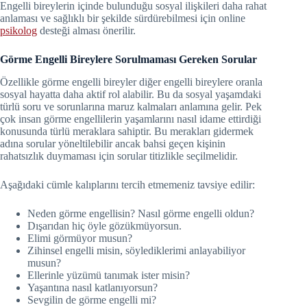
Engelli bireylerin içinde bulunduğu sosyal ilişkileri daha rahat
anlaması ve sağlıklı bir şekilde sürdürebilmesi için online
psikolog
desteği alması önerilir.
Görme Engelli Bireylere Sorulmaması Gereken Sorular
Özellikle görme engelli bireyler diğer engelli bireylere oranla
sosyal hayatta daha aktif rol alabilir. Bu da sosyal yaşamdaki
türlü soru ve sorunlarına maruz kalmaları anlamına gelir. Pek
çok insan görme engellilerin yaşamlarını nasıl idame ettirdiği
konusunda türlü meraklara sahiptir. Bu merakları gidermek
adına sorular yöneltilebilir ancak bahsi geçen kişinin
rahatsızlık duymaması için sorular titizlikle seçilmelidir.
Aşağıdaki cümle kalıplarını tercih etmemeniz tavsiye edilir:
Neden görme engellisin? Nasıl görme engelli oldun?
Dışarıdan hiç öyle gözükmüyorsun.
Elimi görmüyor musun?
Zihinsel engelli misin, söylediklerimi anlayabiliyor
musun?
Ellerinle yüzümü tanımak ister misin?
Yaşantına nasıl katlanıyorsun?
Sevgilin de görme engelli mi?