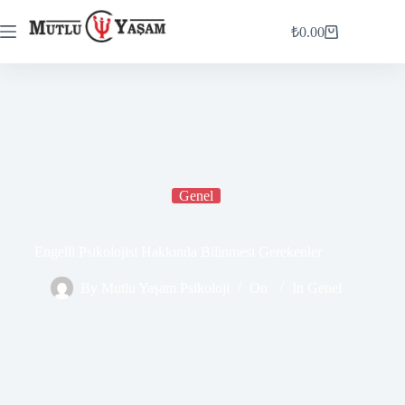
₺
0.00
Genel
Engelli Psikolojisi Hakkında Bilinmesi Gerekenler
By
Mutlu Yaşam Psikoloji
On
In
Genel