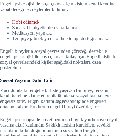
Engelli psikolojisi ile başa çıkmak için kişinin kendi kendine
yapabileceği bazı eylemler bulunur:
Hobi edinmek
,
Sanatsal faaliyetlerden yararlanmak,
Meditasyon yapmak,
Terapiye gitmek ya da online terapi desteği almak.
Engelli bireylerin sosyal çevresinden göreceği destek ile
engelli psikolojisi ile başa çıkması kolaylaşır. Engelli kişilerin
sosyal çevrelerindeki kişiler aşağıdaki noktalara özen
gösterebilir:
Sosyal Yaşama Dahil Edin
Vücudunda bir engelle birlikte yaşayan bir birey, hayatını
kendi kendine idame ettirebildiğinde ve sosyal faaliyetlere
engelsiz bireyler gibi katılım sağlayabildiğinde engelleri
ortadan kalkar. Bu durum engelli bireyi özgürleştirir.
Engelli psikolojisi ile baş etmenin en büyük yardımcısı sosyal
yaşama aktif katılımdır. Sağlıklı iletişim kurabilen, sevdiği
insanların bulunduğu ortamlarda söz sahibi bireyler,
kendilerini engelsiz ve mutlu hissederler. Farkı hissettiren