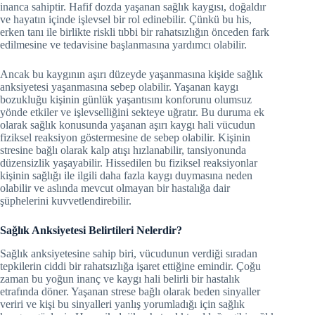
inanca sahiptir. Hafif dozda yaşanan sağlık kaygısı, doğaldır
ve hayatın içinde işlevsel bir rol edinebilir. Çünkü bu his,
erken tanı ile birlikte riskli tıbbi bir rahatsızlığın önceden fark
edilmesine ve tedavisine başlanmasına yardımcı olabilir.
Ancak bu kaygının aşırı düzeyde yaşanmasına kişide sağlık
anksiyetesi yaşanmasına sebep olabilir. Yaşanan kaygı
bozukluğu kişinin günlük yaşantısını konforunu olumsuz
yönde etkiler ve işlevselliğini sekteye uğratır. Bu duruma ek
olarak sağlık konusunda yaşanan aşırı kaygı hali vücudun
fiziksel reaksiyon göstermesine de sebep olabilir. Kişinin
stresine bağlı olarak kalp atışı hızlanabilir, tansiyonunda
düzensizlik yaşayabilir. Hissedilen bu fiziksel reaksiyonlar
kişinin sağlığı ile ilgili daha fazla kaygı duymasına neden
olabilir ve aslında mevcut olmayan bir hastalığa dair
şüphelerini kuvvetlendirebilir.
Sağlık Anksiyetesi Belirtileri Nelerdir?
Sağlık anksiyetesine sahip biri, vücudunun verdiği sıradan
tepkilerin ciddi bir rahatsızlığa işaret ettiğine emindir. Çoğu
zaman bu yoğun inanç ve kaygı hali belirli bir hastalık
etrafında döner. Yaşanan strese bağlı olarak beden sinyaller
veriri ve kişi bu sinyalleri yanlış yorumladığı için sağlık