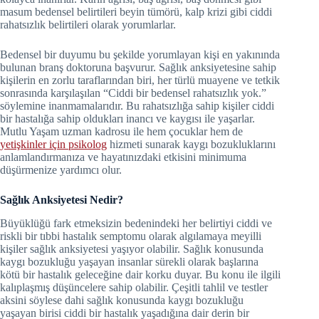
masum bedensel belirtileri beyin tümörü, kalp krizi gibi ciddi
rahatsızlık belirtileri olarak yorumlarlar.
Bedensel bir duyumu bu şekilde yorumlayan kişi en yakınında
bulunan branş doktoruna başvurur. Sağlık anksiyetesine sahip
kişilerin en zorlu taraflarından biri, her türlü muayene ve tetkik
sonrasında karşılaşılan “Ciddi bir bedensel rahatsızlık yok.”
söylemine inanmamalarıdır. Bu rahatsızlığa sahip kişiler ciddi
bir hastalığa sahip oldukları inancı ve kaygısı ile yaşarlar.
Mutlu Yaşam uzman kadrosu ile hem çocuklar hem de
yetişkinler için psikolog
hizmeti sunarak kaygı bozukluklarını
anlamlandırmanıza ve hayatınızdaki etkisini minimuma
düşürmenize yardımcı olur.
Sağlık Anksiyetesi Nedir?
Büyüklüğü fark etmeksizin bedenindeki her belirtiyi ciddi ve
riskli bir tıbbi hastalık semptomu olarak algılamaya meyilli
kişiler sağlık anksiyetesi yaşıyor olabilir. Sağlık konusunda
kaygı bozukluğu yaşayan insanlar sürekli olarak başlarına
kötü bir hastalık geleceğine dair korku duyar. Bu konu ile ilgili
kalıplaşmış düşüncelere sahip olabilir. Çeşitli tahlil ve testler
aksini söylese dahi sağlık konusunda kaygı bozukluğu
yaşayan birisi ciddi bir hastalık yaşadığına dair derin bir