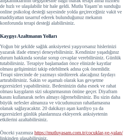
alışkanlıklarının değişmesine bağlı olarak terapi alma hizmeti
de hızlı ve ulaşılabilir bir hale geldi. Mutlu Yaşam’ın sunduğu
online psikolog desteği sayesinde yolda geçireceğiniz vakit ve
maddiyattan tasarruf ederek bulunduğunuz mekanın
konforunda terapi desteği alabilirsiniz.
Kaygıyı Azaltmanın Yolları
Yoğun bir şekilde sağlık anksiyetesi yaşıyorsanız hislerinizi
yazarak ifade etmeyi deneyebilirsiniz. Kendinize yaşadığınız
durum hakkında sorular sorup cevaplar verebilirsiniz. Günlük
tutabilirsiniz. Terapiye başlamadan önce elinizde kayıtlar
olması gelişiminizi takip edebilmek adına çok önemlidir.
Terapi sürecinde de yazmayı sürdürerek alacağınız faydayı
artırabilirsiniz. Sakin ve aşamalı olarak kas gevşetme
egzersizleri yapabilirsiniz. Bedeninizin daha esnek ve rahat
olması kaygıların sizi sıkıştırmasının önüne geçer. Diyafram
kasını kullanarak nefes almayı öğrenebilirsiniz. Bu sizin daha
büyük nefesler almanıza ve vücudunuzun rahatlamasına
olanak sağlayacaktır. 20 dakikayı aşan kardiyo ya da
egzersizleri günlük planlarınıza ekleyerek anksiyetenin
etkilerini azaltabilirsiniz.
Önceki yazımıza
https://mutluyasam.com.tr/cocuklar-ve-yalan/
linkinden ulaşabilirsiniz.