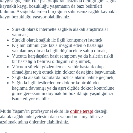
kaygısı güçlenir. Her psikolojik rahatsızlıkta olduğu gibi sağlık
kaynaklı kaygı bozukluğu yaşamanın da bazı belirtileri
bulunur. Aşağıdakilerden birçoğuna sahipseniz sağlık kaynaklı
kaygı bozukluğu yaşıyor olabilirsiniz.
Sürekli olarak internette sağlıkla alakalı araştırmalar
yapmak,
Sürekli olarak sağlık ile ilgili konuşmayı istemek,
Kişinin zihnini çok fazla meşgul eden o hastalığa
yakalanmış olmakla ilgili düşüncelere sahip olmak,
Vücutta karşılaşılan basit semptom ya da hislerin riskli
bir hastalığın belirtisi olduğunu düşünmek,
Vücudu sürekli gözlemlemek ve bir hastalık olup
olmadığını teyit etmek için doktor desteğine başvurmak,
Sağlıkla alakalı konularda hızlıca alarm haline geçmek,
Sağlıkla ilgili testlerden ve doktor kontrolünden
kaçınma davranışı ya da aşırı ölçüde doktor kontrolüne
gitme gereksinimi duymak bu bozukluğu yaşadığınıza
işaret ediyor olabilir.
Mutlu Yaşam’ın profesyonel ekibi ile
online terapi
desteği
alarak sağlık anksiyetesini daha yakından tanıyabilir ve
azaltmak adına önlemler alabilirsiniz.