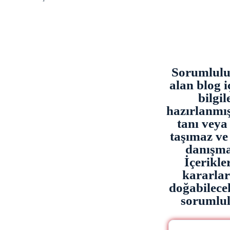
Sorumluluk
alan blog i
bilgi
hazırlanmışt
tanı veya 
taşımaz ve
danışma
İçerikl
kararla
doğabilece
sorumlulu