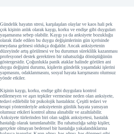
Gündelik hayatın stresi, karşılaşılan olaylar ve kaos hali pek
çok kişinin anlık olarak kaygı, korku ve endişe gibi duyguları
yaşamasına sebep olabilir. Kaygı ya da anksiyete bozukluğu
olarak ifade edilen bu duygu değişimlerinin gün içerisinde
meydana gelmesi oldukça doğaldır. Ancak anksiyetenin
düzeyinde artış görülmesi ve bu durumun süreklilik kazanması
profesyonel destek gerektiren bir rahatsızlığa dönüştüğünün
göstergesidir. Çoğunlukla panik ataklar halinde görülen ani
duygu değişimi durumu, kişilerin gündelik yaşamdaki işlerini
yapmasını, odaklanmasını, sosyal hayata karışmasını olumsuz
yönde etkiler.
Kişinin kaygı, korku, endişe gibi duygulara kontrol
edilemeyen ve aşırı tepkiler vermesine neden olan anksiyete,
tedavi edilebilir bir psikolojik hastalıktır. Çeşitli tedavi ve
terapi yöntemleriyle anksiyetenin günlük hayata yansıyan
olumsuz etkileri kontrol altına alınabilir ve azaltılabilir.
Anksiyete türlerinden biri olan sağlık anksiyetesi, hastalık
hastalığı olarak tanımlanabilir. Bu rahatsızlığa sahip kişiler,
gerçekte olmayan bedensel bir hastalığa yakalandıklarına
kolayca inanırlar. Karın ağrısı, baş ağrısı, baş dönmesi gibi