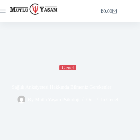
₺
0.00
Genel
Sağlık Anksiyetesi Hakkında Bilmeniz Gerekenler
By
Mutlu Yaşam Psikoloji
On
In
Genel