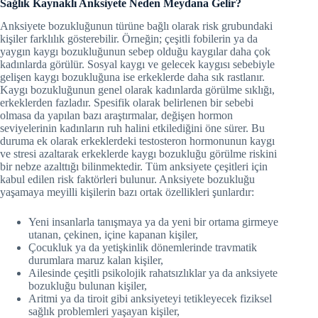
Sağlık Kaynaklı Anksiyete Neden Meydana Gelir?
Anksiyete bozukluğunun türüne bağlı olarak risk grubundaki
kişiler farklılık gösterebilir. Örneğin; çeşitli fobilerin ya da
yaygın kaygı bozukluğunun sebep olduğu kaygılar daha çok
kadınlarda görülür. Sosyal kaygı ve gelecek kaygısı sebebiyle
gelişen kaygı bozukluğuna ise erkeklerde daha sık rastlanır.
Kaygı bozukluğunun genel olarak kadınlarda görülme sıklığı,
erkeklerden fazladır. Spesifik olarak belirlenen bir sebebi
olmasa da yapılan bazı araştırmalar, değişen hormon
seviyelerinin kadınların ruh halini etkilediğini öne sürer. Bu
duruma ek olarak erkeklerdeki testosteron hormonunun kaygı
ve stresi azaltarak erkeklerde kaygı bozukluğu görülme riskini
bir nebze azalttığı bilinmektedir. Tüm anksiyete çeşitleri için
kabul edilen risk faktörleri bulunur. Anksiyete bozukluğu
yaşamaya meyilli kişilerin bazı ortak özellikleri şunlardır:
Yeni insanlarla tanışmaya ya da yeni bir ortama girmeye
utanan, çekinen, içine kapanan kişiler,
Çocukluk ya da yetişkinlik dönemlerinde travmatik
durumlara maruz kalan kişiler,
Ailesinde çeşitli psikolojik rahatsızlıklar ya da anksiyete
bozukluğu bulunan kişiler,
Aritmi ya da tiroit gibi anksiyeteyi tetikleyecek fiziksel
sağlık problemleri yaşayan kişiler,