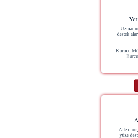
Yet
Uzmanımı
destek ala
Kurucu Mü
Burc
A
Aile danı
yüze dest