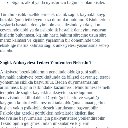
Sigara, alkol ya da uyuşturucu bağımlısı olan kişiler.
Tüm bu kişilik özelliklerine ek olarak sağlık kaynaklı kaygı
bozukluğunu tetikleyen bazı durumlar bulunur. Kişinin erken
yaşlarda hastalık deneyimi olması, ailesinde ya da yakın
çevresinde tıbbi ya da psikolojik hastalık deneyimi yaşayan
kişilerin bulunması, kişinin hasta bakımı sürecine uzun süre
maruz kalması ve kişinin yaşamının bir döneminde tıbbi
eksikliğe maruz kalması sağlık anksiyetesi yaşamasına sebep
olabilir.
Sağlık Anksiyetesi Tedavi Yöntemleri Nelerdir?
Anksiyete bozukluklarının genelinde olduğu gibi sağlık
kaynaklı anksiyete bozukluğunda da bilişsel davranışçı terapi
yöntemine sıklıkla başvurulur. Beden duyumsamasının
artırılması, kişinin farkındalık kazanması, Mindfulness temelli
terapiler de sağlık kaynaklı anksiyete bozukluğunun
tedavisinde etkili olabilir. Duyduğu hislerin ve yaşadığı
kaygının kontrol edilemez noktada olduğuna kanaat getiren
kişi en yakın psikolojik destek kuruluşuna başvurabilir.
Psikologlar gerekli gördükleri noktalarda kişileri ilaç
tedavisine başvurmaları için psikiyatristlere yönlendirebilir.
Teknolojinin gelişmesi, artan imkanlar ve kişilerin