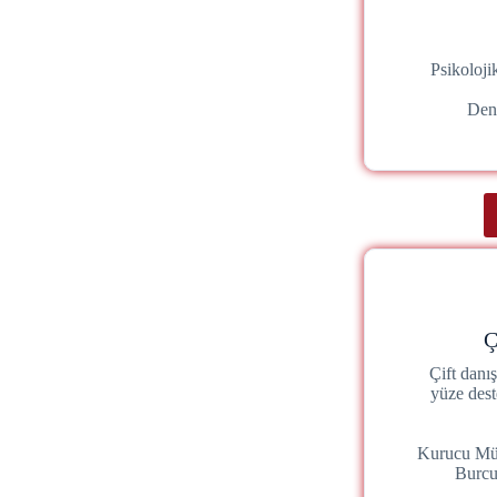
Psikoloj
Den
Ç
Çift danı
yüze dest
Kurucu Mü
Burc