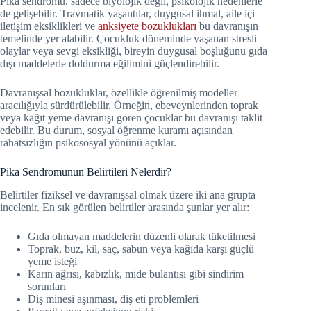
Pika sendromu, sadece biyolojik değil, psikolojik nedenlerle
de gelişebilir. Travmatik yaşantılar, duygusal ihmal, aile içi
iletişim eksiklikleri ve
anksiyete bozuklukları
bu davranışın
temelinde yer alabilir. Çocukluk döneminde yaşanan stresli
olaylar veya sevgi eksikliği, bireyin duygusal boşluğunu gıda
dışı maddelerle doldurma eğilimini güçlendirebilir.
Davranışsal bozukluklar, özellikle öğrenilmiş modeller
aracılığıyla sürdürülebilir. Örneğin, ebeveynlerinden toprak
veya kağıt yeme davranışı gören çocuklar bu davranışı taklit
edebilir. Bu durum, sosyal öğrenme kuramı açısından
rahatsızlığın psikososyal yönünü açıklar.
Pika Sendromunun Belirtileri Nelerdir?
Belirtiler fiziksel ve davranışsal olmak üzere iki ana grupta
incelenir. En sık görülen belirtiler arasında şunlar yer alır:
Gıda olmayan maddelerin düzenli olarak tüketilmesi
Toprak, buz, kil, saç, sabun veya kağıda karşı güçlü
yeme isteği
Karın ağrısı, kabızlık, mide bulantısı gibi sindirim
sorunları
Diş minesi aşınması, diş eti problemleri