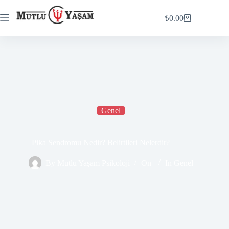
₺
0.00
Genel
Pika Sendromu Nedir? Belirtileri Nelerdir?
By
Mutlu Yaşam Psikoloji
On
In
Genel