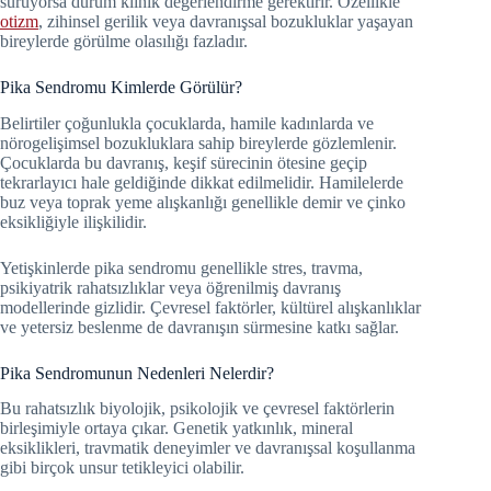
sürüyorsa durum klinik değerlendirme gerektirir. Özellikle
otizm
, zihinsel gerilik veya davranışsal bozukluklar yaşayan
bireylerde görülme olasılığı fazladır.
Pika Sendromu Kimlerde Görülür?
Belirtiler çoğunlukla çocuklarda, hamile kadınlarda ve
nörogelişimsel bozukluklara sahip bireylerde gözlemlenir.
Çocuklarda bu davranış, keşif sürecinin ötesine geçip
tekrarlayıcı hale geldiğinde dikkat edilmelidir. Hamilelerde
buz veya toprak yeme alışkanlığı genellikle demir ve çinko
eksikliğiyle ilişkilidir.
Yetişkinlerde pika sendromu genellikle stres, travma,
psikiyatrik rahatsızlıklar veya öğrenilmiş davranış
modellerinde gizlidir. Çevresel faktörler, kültürel alışkanlıklar
ve yetersiz beslenme de davranışın sürmesine katkı sağlar.
Pika Sendromunun Nedenleri Nelerdir?
Bu rahatsızlık biyolojik, psikolojik ve çevresel faktörlerin
birleşimiyle ortaya çıkar. Genetik yatkınlık, mineral
eksiklikleri, travmatik deneyimler ve davranışsal koşullanma
gibi birçok unsur tetikleyici olabilir.