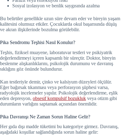
Parazit veya enfeksiyon riski
Sosyal izolasyon ve benlik saygısında azalma
Bu belirtiler genellikle uzun süre devam eder ve bireyin yaşam
kalitesini olumsuz etkiler. Çocuklarda okul başarısında düşüş
ve akran ilişkilerinde bozulma görülebilir.
Pika Sendromu Teşhisi Nasıl Konulur?
Teşhis, fiziksel muayene, laboratuvar testleri ve psikiyatrik
değerlendirmeyi içeren kapsamlı bir süreçtir. Doktor, bireyin
beslenme alışkanlıklarını, psikolojik durumunu ve davranış
sıklığını göz önünde bulundurur.
Kan testleriyle demir, çinko ve kalsiyum düzeyleri ölçülür.
Eğer bağırsak tıkanması veya perforasyon şüphesi varsa,
radyolojik incelemeler yapılır. Psikolojik değerlendirme, eşlik
eden depresyon,
obsesif kompulsif bozukluk
veya otizm gibi
durumların varlığını saptamak açısından önemlidir.
Pika Davranışı Ne Zaman Sorun Haline Gelir?
Her gıda dışı madde tüketimi bu kategoriye girmez. Davranış,
aşağıdaki koşullar sağlandığında sorun haline gelir: