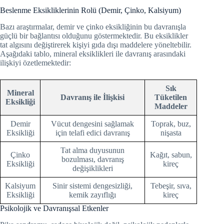
Beslenme Eksikliklerinin Rolü (Demir, Çinko, Kalsiyum)
Bazı araştırmalar, demir ve çinko eksikliğinin bu davranışla
güçlü bir bağlantısı olduğunu göstermektedir. Bu eksiklikler
tat algısını değiştirerek kişiyi gıda dışı maddelere yöneltebilir.
Aşağıdaki tablo, mineral eksiklikleri ile davranış arasındaki
ilişkiyi özetlemektedir:
Sık
Mineral
Davranış ile İlişkisi
Tüketilen
Eksikliği
Maddeler
Demir
Vücut dengesini sağlamak
Toprak, buz,
Eksikliği
için telafi edici davranış
nişasta
Tat alma duyusunun
Çinko
Kağıt, sabun,
bozulması, davranış
Eksikliği
kireç
değişiklikleri
Kalsiyum
Sinir sistemi dengesizliği,
Tebeşir, sıva,
Eksikliği
kemik zayıflığı
kireç
Psikolojik ve Davranışsal Etkenler