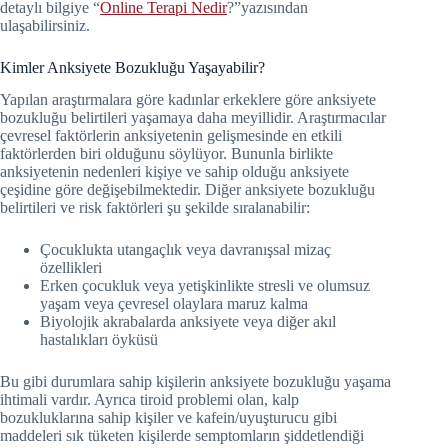
detaylı bilgiye “
Online Terapi Nedir
?”yazısından
ulaşabilirsiniz.
Kimler Anksiyete Bozukluğu Yaşayabilir?
Yapılan araştırmalara göre kadınlar erkeklere göre anksiyete
bozukluğu belirtileri yaşamaya daha meyillidir. Araştırmacılar
çevresel faktörlerin anksiyetenin gelişmesinde en etkili
faktörlerden biri olduğunu söylüyor. Bununla birlikte
anksiyetenin nedenleri kişiye ve sahip olduğu anksiyete
çeşidine göre değişebilmektedir. Diğer anksiyete bozukluğu
belirtileri ve risk faktörleri şu şekilde sıralanabilir:
Çocuklukta utangaçlık veya davranışsal mizaç
özellikleri
Erken çocukluk veya yetişkinlikte stresli ve olumsuz
yaşam veya çevresel olaylara maruz kalma
Biyolojik akrabalarda anksiyete veya diğer akıl
hastalıkları öyküsü
Bu gibi durumlara sahip kişilerin anksiyete bozukluğu yaşama
ihtimali vardır. Ayrıca tiroid problemi olan, kalp
bozukluklarına sahip kişiler ve kafein/uyuşturucu gibi
maddeleri sık tüketen kişilerde semptomların şiddetlendiği