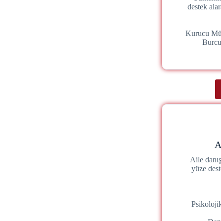
destek ala
Kurucu Mü
Burc
A
Aile danı
yüze dest
Psikoloj