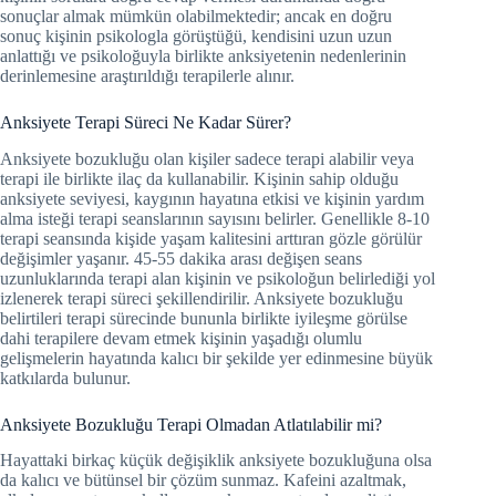
sonuçlar almak mümkün olabilmektedir; ancak en doğru
sonuç kişinin psikologla görüştüğü, kendisini uzun uzun
anlattığı ve psikoloğuyla birlikte anksiyetenin nedenlerinin
derinlemesine araştırıldığı terapilerle alınır.
Anksiyete Terapi Süreci Ne Kadar Sürer?
Anksiyete bozukluğu olan kişiler sadece terapi alabilir veya
terapi ile birlikte ilaç da kullanabilir. Kişinin sahip olduğu
anksiyete seviyesi, kaygının hayatına etkisi ve kişinin yardım
alma isteği terapi seanslarının sayısını belirler. Genellikle 8-10
terapi seansında kişide yaşam kalitesini arttıran gözle görülür
değişimler yaşanır. 45-55 dakika arası değişen seans
uzunluklarında terapi alan kişinin ve psikoloğun belirlediği yol
izlenerek terapi süreci şekillendirilir. Anksiyete bozukluğu
belirtileri terapi sürecinde bununla birlikte iyileşme görülse
dahi terapilere devam etmek kişinin yaşadığı olumlu
gelişmelerin hayatında kalıcı bir şekilde yer edinmesine büyük
katkılarda bulunur.
Anksiyete Bozukluğu Terapi Olmadan Atlatılabilir mi?
Hayattaki birkaç küçük değişiklik anksiyete bozukluğuna olsa
da kalıcı ve bütünsel bir çözüm sunmaz. Kafeini azaltmak,