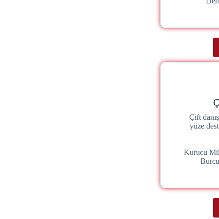
Den
Ç
Çift danı
yüze dest
Kurucu Mü
Burc