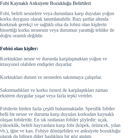
Fobi Kaynaklı Anksiyete Bozukluğu Belirtileri
Fobi, belirli nesnelere veya durumlara karşı duyulan yoğun
korku duygusu olarak tanımlanabilir. Bazı şartlar altında
korkmak gerekçi ve sağlıklı olsa da fobisi olan kişilerin
hissettiği korku nesnenin veya durumun yarattığı tehlike ile
doğru orantılı değildir.
Fobisi olan kişiler:
Korktukları nesne ve durumla karşılaşmaktan yoğun ve
irrasyonel olabilen endişeler duyarlar.
Korktukları durum ve nesneden sakınmaya çalışırlar.
Sakınmadıkları ve korku öznesi ile karşılaştıkları zaman
ekstrem duygular yaşar veya fazla tepki verirler.
Fobilerin birden fazla çeşidi bulunmaktadır. Spesifik fobiler
belli bir nesne ve duruma karşı duyulan korkudan kaynaklı
oluşan fobilerdir. En sık rastlanan fobiler şöyledir: uçak,
yükseklik, belirli hayvanlara karşı fobi (köpek, örümcek, yılan
vb.), iğne ve kan. Fobiye dönüşebilen ve anksiyete bozukluğu
olarak da bilinen diğer başlıklara bir göz atalım.