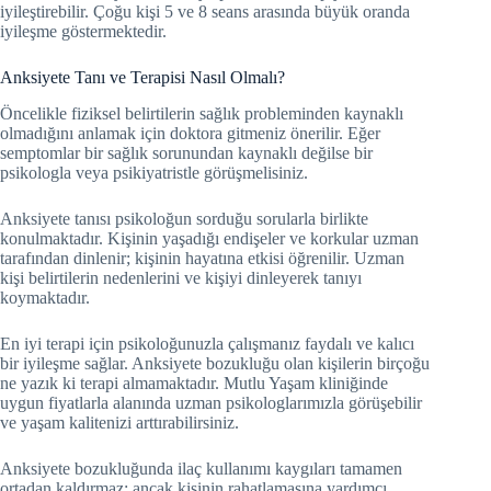
iyileştirebilir. Çoğu kişi 5 ve 8 seans arasında büyük oranda
iyileşme göstermektedir.
Anksiyete Tanı ve Terapisi Nasıl Olmalı?
Öncelikle fiziksel belirtilerin sağlık probleminden kaynaklı
olmadığını anlamak için doktora gitmeniz önerilir. Eğer
semptomlar bir sağlık sorunundan kaynaklı değilse bir
psikologla veya psikiyatristle görüşmelisiniz.
Anksiyete tanısı psikoloğun sorduğu sorularla birlikte
konulmaktadır. Kişinin yaşadığı endişeler ve korkular uzman
tarafından dinlenir; kişinin hayatına etkisi öğrenilir. Uzman
kişi belirtilerin nedenlerini ve kişiyi dinleyerek tanıyı
koymaktadır.
En iyi terapi için psikoloğunuzla çalışmanız faydalı ve kalıcı
bir iyileşme sağlar. Anksiyete bozukluğu olan kişilerin birçoğu
ne yazık ki terapi almamaktadır. Mutlu Yaşam kliniğinde
uygun fiyatlarla alanında uzman psikologlarımızla görüşebilir
ve yaşam kalitenizi arttırabilirsiniz.
Anksiyete bozukluğunda ilaç kullanımı kaygıları tamamen
ortadan kaldırmaz; ancak kişinin rahatlamasına yardımcı