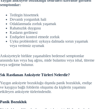
Yaygın anksiyete bozukluğu belirtileri üzerinde görülen
semptomlar:
Tedirgin hissetmek
Devamlı yorgunluk hali
Odaklanmada zorluk yaşamak
Rahatsızlık duygusu
Kasların gerilmesi
Endişeleri kontrol etmede zorluk
Uyku problemleri: uykuya dalmada sorun yaşamak
veya verimsiz uyumak
Anksiyeteyle birlikte yaşanabilen bedensel semptomlar
arasında kas veya baş ağrısı, mide bulantısı veya ishal, titreme
veya seğirme bulunur.
Sık Rastlanan Anksiyete Türleri Nelerdir?
Yaygın anksiyete bozukluğu dışında panik bozukluk, endişe
ve kaygıya bağlı fobilerin oluşumu da kişilerin yaşamını
etkileyen anksiyete türlerindendir.
Panik Bozukluk