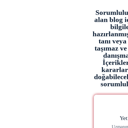
Sorumluluk
alan blog i
bilgi
hazırlanmışt
tanı veya 
taşımaz ve
danışma
İçerikl
kararla
doğabilece
sorumlulu
Yet
Uzmanımı