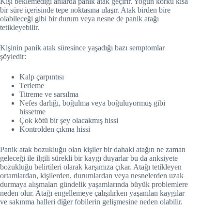
Kişi beklemediği anlarda panik atak geçirir. Yoğun korku kısa
bir süre içerisinde tepe noktasına ulaşır. Atak birden bire
olabileceği gibi bir durum veya nesne de panik atağı
tetikleyebilir.
Kişinin panik atak süresince yaşadığı bazı semptomlar
şöyledir:
Kalp çarpıntısı
Terleme
Titreme ve sarsılma
Nefes darlığı, boğulma veya boğuluyormuş gibi
hissetme
Çok kötü bir şey olacakmış hissi
Kontrolden çıkma hissi
Panik atak bozukluğu olan kişiler bir dahaki atağın ne zaman
geleceği ile ilgili sürekli bir kaygı duyarlar bu da anksiyete
bozukluğu belirtileri olarak karşımıza çıkar. Atağı tetikleyen
ortamlardan, kişilerden, durumlardan veya nesnelerden uzak
durmaya alışmaları gündelik yaşamlarında büyük problemlere
neden olur. Atağı engellemeye çalışılırken yaşanılan kaygılar
ve sakınma halleri diğer fobilerin gelişmesine neden olabilir.