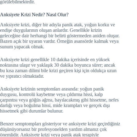
görülebilmektedir.
Anksiyete Krizi Nedir? Nasıl Olur?
Anksiyete krizi, diğer bir adıyla panik atak, yoğun korku ve
endişe duygularının oluşan anlardır. Genellikle krizin
geleceğine dair herhangi bir belirti göstermeden aniden oluşur.
Bazen açık bir uyaran vardır. Örneğin asansörde kalmak veya
sunum yapacak olmak.
Anksiyete krizi genellikle 10 dakika içerisinde en yüksek
noktasına ulaşır ve yaklaşık 30 dakika boyunca sürer; ancak
bu kısa zaman dilimi bile krizi geçiren kişi için oldukça uzun
ve yıpratıcı olmaktadır.
Anksiyete krizinin semptomları arasında: yoğun panik
duygusu, kontrolü kaybetme veya çıldırma hissi, kalp
çarpıntısı veya göğüs ağrısı, bayılacakmış gibi hissetme, nefes
darlığı veya boğulma hissi, mide krampları ve gerçek dışı
hissetmek gibi durumlar bulunur.
Benzer semptompları gösteriyor ve anksiyete krizi geçirdiğiniz
düşünüyorsanız bir profesyonelden yardım almanız çok
önemlidir. Anksiyete krizi veya panik atak terapiyle