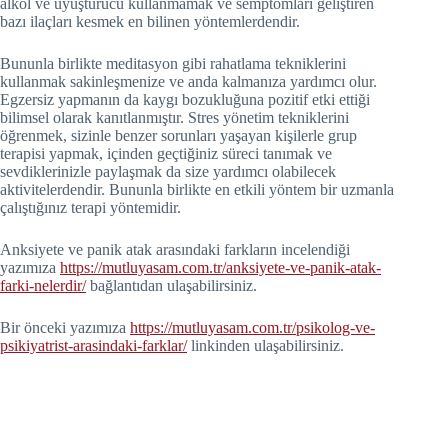
alkol ve uyuşturucu kullanmamak ve semptomları geliştiren
bazı ilaçları kesmek en bilinen yöntemlerdendir.
Bununla birlikte meditasyon gibi rahatlama tekniklerini
kullanmak sakinleşmenize ve anda kalmanıza yardımcı olur.
Egzersiz yapmanın da kaygı bozukluğuna pozitif etki ettiği
bilimsel olarak kanıtlanmıştır. Stres yönetim tekniklerini
öğrenmek, sizinle benzer sorunları yaşayan kişilerle grup
terapisi yapmak, içinden geçtiğiniz süreci tanımak ve
sevdiklerinizle paylaşmak da size yardımcı olabilecek
aktivitelerdendir. Bununla birlikte en etkili yöntem bir uzmanla
çalıştığınız terapi yöntemidir.
Anksiyete ve panik atak arasındaki farkların incelendiği
yazımıza
https://mutluyasam.com.tr/anksiyete-ve-panik-atak-
farki-nelerdir/
bağlantıdan ulaşabilirsiniz.
Bir önceki yazımıza
https://mutluyasam.com.tr/psikolog-ve-
psikiyatrist-arasindaki-farklar/
linkinden ulaşabilirsiniz.