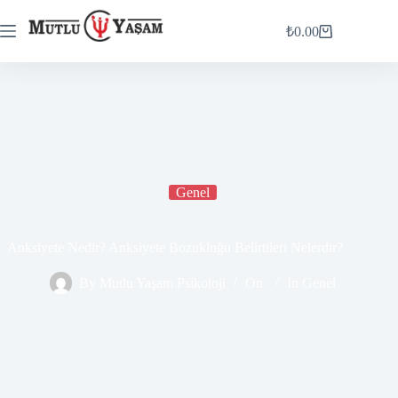
₺
0.00
Genel
Anksiyete Nedir? Anksiyete Bozukluğu Belirtileri Nelerdir?
By
Mutlu Yaşam Psikoloji
On
In
Genel