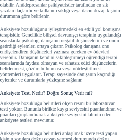
olabilir. Antidepresanlar psikiyatristler tarafından en sık
yazılan ilaçlardır ve kullanım sıklığı veya ilacın dozajı kişinin
durumuna göre belirlenir.
Anksiyete bozukluğunu iyileştirmedeki en etkili yol konuşma
terapisidir. Genellikle bilişsel davranışçı terapinin uygulandığı
seanslarda psikolog, danışanın negatif düşüncelerini ve onun
getirdiği eylemleri ortaya çıkarır. Psikolog danışana onu
endişelendiren düşünceleri yazması gereken ev ödevleri
verebilir. Danışanın kendini sakinleştirmeyi öğrendiği terapi
seanslarında faydası olmayan ve rahatsız edici düşüncelerin
belirlenmesi, çözüm bulunması veya nötrleştirilmesi
yöntemleri uygulanır. Terapi sayesinde danışanın kaçındığı
eylemler ve durumlarla yüzleşme sağlanır.
Anksiyete Testi Nedir? Doğru Sonuç Verir mi?
Anksiyete bozukluğu belirtileri ölçen resmi bir laboratuvar
testi yoktur. Bununla birlikte kaygı seviyesini puanlandıran ve
puanları gruplandırarak anksiyete seviyesini tahmin eden
anksiyete testleri mevcuttur.
Anksiyete bozukluğu belirtileri anlaşılmak üzere testi yapan
kişinin sorulara doğru cevap vermesi durumunda doğru