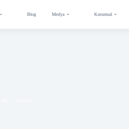
Blog
Medya
Kurumsal
ı
On
In
Genel