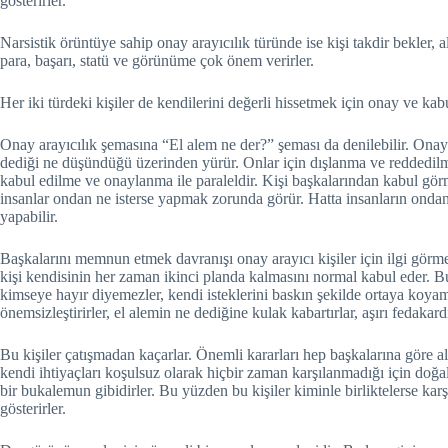
gösterirler.
Narsistik örüntüye sahip onay arayıcılık türünde ise kişi takdir bekler, 
para, başarı, statü ve görünüme çok önem verirler.
Her iki türdeki kişiler de kendilerini değerli hissetmek için onay ve ka
Onay arayıcılık şemasına “El alem ne der?” şeması da denilebilir. Onay a
dediği ne düşündüğü üzerinden yürür. Onlar için dışlanma ve reddedilme
kabul edilme ve onaylanma ile paraleldir. Kişi başkalarından kabul gör
insanlar ondan ne isterse yapmak zorunda görür. Hatta insanların ondan
yapabilir.
Başkalarını memnun etmek davranışı onay arayıcı kişiler için ilgi görm
kişi kendisinin her zaman ikinci planda kalmasını normal kabul eder. B
kimseye hayır diyemezler, kendi isteklerini baskın şekilde ortaya koyamaz
önemsizleştirirler, el alemin ne dediğine kulak kabartırlar, aşırı fedakard
Bu kişiler çatışmadan kaçarlar. Önemli kararları hep başkalarına göre alı
kendi ihtiyaçları koşulsuz olarak hiçbir zaman karşılanmadığı için doğal 
bir bukalemun gibidirler. Bu yüzden bu kişiler kiminle birliktelerse karşıs
gösterirler.