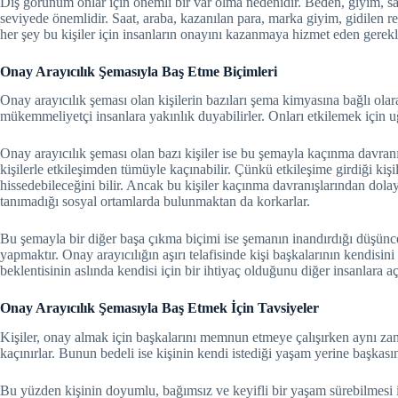
Dış görünüm onlar için önemli bir var olma nedenidir. Beden, giyim, saç,
seviyede önemlidir. Saat, araba, kazanılan para, marka giyim, gidilen rest
her şey bu kişiler için insanların onayını kazanmaya hizmet eden gerekli
Onay Arayıcılık Şemasıyla Baş Etme Biçimleri
Onay arayıcılık şeması olan kişilerin bazıları şema kimyasına bağlı olar
mükemmeliyetçi insanlara yakınlık duyabilirler. Onları etkilemek için u
Onay arayıcılık şeması olan bazı kişiler ise bu şemayla kaçınma davranış
kişilerle etkileşimden tümüyle kaçınabilir. Çünkü etkileşime girdiği kiş
hissedebileceğini bilir. Ancak bu kişiler kaçınma davranışlarından dolayı
tanımadığı sosyal ortamlarda bulunmaktan da korkarlar.
Bu şemayla bir diğer başa çıkma biçimi ise şemanın inandırdığı düşüncel
yapmaktır. Onay arayıcılığın aşırı telafisinde kişi başkalarının kendi
beklentisinin aslında kendisi için bir ihtiyaç olduğunu diğer insanlara a
Onay Arayıcılık Şemasıyla Baş Etmek İçin Tavsiyeler
Kişiler, onay almak için başkalarını memnun etmeye çalışırken aynı zam
kaçınırlar. Bunun bedeli ise kişinin kendi istediği yaşam yerine başkası
Bu yüzden kişinin doyumlu, bağımsız ve keyifli bir yaşam sürebilmesi iç