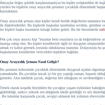
ihtiyaçlar doğru şekilde karşılanamadıysa bu kişiler yetişkinlikte de ba
yüzden bu kişilerin onay arayıcılık şemaları çocukluk döneminde başl
kaynaklanır.
Onay arayıcılık şeması olan kişiler kendi benlik değerlerini tamamen başk
ile ilişkilendirirler. Bu kişilerde başkaları tarafından sevilme, görül
ise kişileri başka insanların tutsağı haline getirir. Bu tür durumlarda
onl
Pek çok onay arayıcı kişi “insanlar beni onaylarsa ya da beğenirlerse anc
inanışa sahip olur. Bu kişiler kendileriyle ilgili iyi duygular oluşturab
almak ve kabul görmek zorunda olduklarına inanırlar. Dolayısıyla bu şe
başkalarının kendilerine verecekleri tepkilere bağlıdır.
Onay Arayıcılık Şeması Nasıl Gelişir?
Bu şemanın kökeninde çocukluk döneminde duygusal açıdan olgunlaşma
yatmaktadır. Bu çocuklar ancak iyi bir şey yaptığı zaman, başarılı oldu
görürler. Aksi takdirde çocuk, değersiz biri olduğunu ve sevilmediğini 
Örnek olarak koşullu büyütülen bir çocuğun yaşam öyküsüne baktığımı
gidebildiği, sadece yüksek not aldığında takdir gördüğü ve söz dinlediğ
. Bu tutumlar karşısında çocuk, sevgiyi almanın tek yolunun ebeveynle