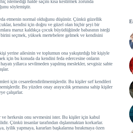
hiç istemediği halde saçını kısa kestirmek zorunda
ğunu söylemiştir.
feda etmenin normal olduğunu düşünür. Çünkü güzellik
E
cuklar, kendisi için doğru ve güzel olan hiçbir şeyi bir
umlara maruz kaldıkça çocuk büyüdüğünde babasının isteği
 birini seçmek, yüksek mertebelere gelmek ve kendisini
işi yerine ailesinin ve toplumun ona yakıştırdığı bir kişiyle
 için bu konuda da kendini feda edercesine onların
hayatı yıllarca sevilmeden yapılmış meslekler, sevgisiz sahte
aşlar.
imleri için cesaretlendirilmemişlerdir. Bu kişiler sırf kendileri
emişlerdir. Bu yüzden onay arayıcılık şemasına sahip kişiler
e çalışırlar.
 ve herkesin onu sevmesini ister. Bu kişiler için kabul
idir. Çünkü insanlar tarafından dışlanmaktan korkarlar.
, iyilik yapmaya, kararları başkalarına bırakmaya özen