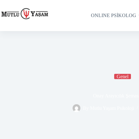
ONLINE PSİKOLOG
Genel
Onay Arayıcılık Şemas
By
Mutlu Yaşam Psikoloji