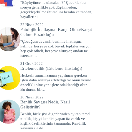
“Büyüyünce ne olacaksın?” Çocuklar bu
soruya genellikle çok düşünmeden,
gerçekleşebilme ihtimalini hesaba katmadan,
hayallerini…
22 Nisan 2022
Patolojik İnatlaşma: Karşıt Olma/Karşıt
Gelme Bozukluğu
“Çocuğum devamlı benimle inatlaşma
halinde, her şeye çok büyük tepkiler veriyor,
hep çok öfkeli, her şeye alınıyor, ondan ne
istersem…
31 Ocak 2022
Ertelemecilik (Erteleme Hastalığı)
Herkesin zaman zaman yapılması gereken
işleri daha sonraya ertelediği ve onun yerine
öncelikli olmayan işlere odaklandığı olur.
Bu durum bir…
26 Nisan 2022
Benlik Saygısı Nedir, Nasıl
Geliştirilir?
Benlik, bir kişiyi diğerlerinden ayıran temel
nitelik, kişiyi kendisi yapan öz varlık ve
kişilik özelliklerinin tamamıdır. Kendilik
kavramı ile de…