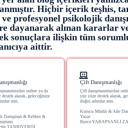
nmıştır. Hiçbir içerik teşhis, ta
z ve profesyonel psikolojik danı
ere dayanarak alınan kararlar v
k sonuçlara ilişkin tüm soruml
anıcıya aittir.
anışmanlığı
Çift Danışmanlığı
nışmanımızdan online ya da
Çift danışmanımızdan onli
 destek alarak, geleceğinize
yüz yüze destek alarak, ge
ımlar atın.
doğru adımlar atın.
Kurucu Müdür & Aile Da
jik Danışman & Rehber &
Yazar
nışmanı
Burcu YARAPSANLI Z
Selin TANRIVERDİ