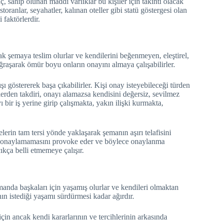
 sahip olunan maddi varlıklar bu kişiler için takıntı olacak
oranlar, seyahatler, kalınan oteller gibi statü göstergesi olan
 faktörlerdir.
ak şemaya teslim olurlar ve kendilerini beğenmeyen, eleştirel,
ğraşarak ömür boyu onların onayını almaya çalışabilirler.
ı göstererek başa çıkabilirler. Kişi onay isteyebileceği türden
ilerden takdiri, onayı alamazsa kendisini değersiz, sevilmez
 bir iş yerine girip çalışmakta, yakın ilişki kurmakta,
erin tam tersi yönde yaklaşarak şemanın aşırı telafisini
sini onaylamamasını provoke eder ve böylece onaylanma
çıkça belli etmemeye çalışır.
anda başkaları için yaşamış olurlar ve kendileri olmaktan
nın istediği yaşamı sürdürmesi kadar ağırdır.
in ancak kendi kararlarının ve tercihlerinin arkasında