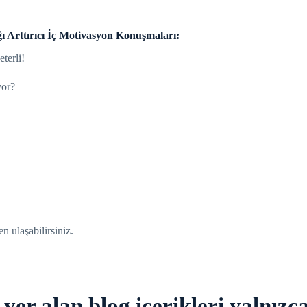
ğı Arttırıcı İç Motivasyon Konuşmaları:
terli!
yor?
n ulaşabilirsiniz.
er alan blog içerikleri yalnızc