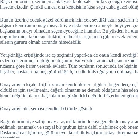
Başka bir örnek üzerinden açıklayacak olursak, bir kız çocuğu kendisi 
hissetmektedir. Çünkü annesi ona kendisinin kısa saçlı daha güzel oldu
Bunun üzerine çocuk güzel görünmek için çok sevdiği uzun saçlarını 
algısını kendisinin onay inisiyatifiyle ilişkilendiren anneyle büyüyen ço
başkasının onayı olmadan seçemeyeceğine inanırlar. Bu yüzden bu tut
doğrultusunda kendisini doktor, mühendis, öğretmen gibi mesleklerden
ailenin gururu olmak zorunda hissedebilir.
Yetişkinliğe eriştiğinde ise eş seçimini yaparken de onun kendi sevdiği k
evlenmek zorunda olduğunu düşünür. Bu yüzden anne babasını üzmemek
rızasına göre karar vererek evlenir. Tüm bunların sonucunda ise kişinin 
ilişkiler, başkalarına hoş göründüğü için edinilmiş uğraşlarla dolmaya b
Onay arayıcı kişiler hiçbir zaman kendi fikirleri, ilgileri, beğenileri, seç
oldukları için sevilmenin, değerli olmanın ne demek olduğunu hissedem
kendi değerini daima başkalarının gözündeki değerleri üzerinden görmey
Onay arayıcılık şeması kendini iki türde gösterir.
Bağımlı örüntüye sahip onay arayıcılık türünde kişi genellikle onay arar
edilmek, tanınmak ve sosyal bir grubun içine dahil olabilmek çok öneml
Dışlanmamak için hoş görünmeye, kendi ihtiyaçlarını ortaya koymamaya