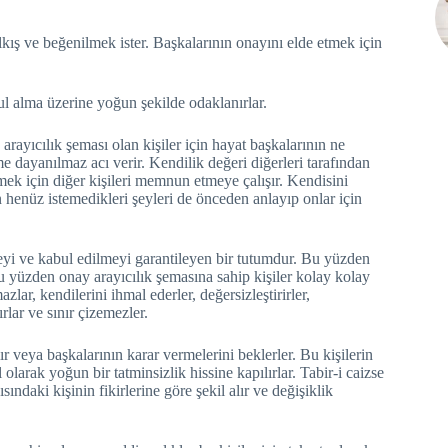
alkış ve beğenilmek ister. Başkalarının onayını elde etmek için
bul alma üzerine yoğun şekilde odaklanırlar.
rayıcılık şeması olan kişiler için hayat başkalarının ne
 dayanılmaz acı verir. Kendilik değeri diğerleri tarafından
mek için diğer kişileri memnun etmeye çalışır. Kendisini
 henüz istemedikleri şeyleri de önceden anlayıp onlar için
eyi ve kabul edilmeyi garantileyen bir tutumdur. Bu yüzden
u yüzden onay arayıcılık şemasına sahip kişiler kolay kolay
lar, kendilerini ihmal ederler, değersizleştirirler,
ırlar ve sınır çizemezler.
r veya başkalarının karar vermelerini beklerler. Bu kişilerin
olarak yoğun bir tatminsizlik hissine kapılırlar. Tabir-i caizse
ındaki kişinin fikirlerine göre şekil alır ve değişiklik