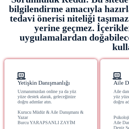
bilgilendirme amacıyla hazırla
tedavi önerisi niteliği taşıma
yerine geçmez. İçerikl
uygulamalardan doğabilece
kull
Yetişkin Danışmanlığı
Aile D
Uzmanımızdan online ya da yüz
Aile da
yüze destek alarak, geleceğinize
yüz yüze
doğru adımlar atın.
doğru ad
Kurucu Müdür & Aile Danışmanı &
Yazar
Psikolo
Burcu YARAPSANLI ZAYİM
Aile Da
Deniz 