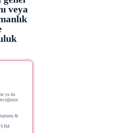
nı veya
şmanlık
e
uluk
ne ya da
leceğinize
nışmanı &
AYİM