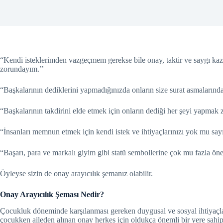
“Kendi isteklerimden vazgeçmem gerekse bile onay, taktir ve saygı kaz
zorundayım.’’
“
Başkalarının dediklerini yapmadığınızda onların size surat asmaları
“
Başkalarının takdirini elde etmek için onların dediği her şeyi yapmak
“İnsanları memnun etmek için kendi istek ve ihtiyaçlarınızı yok mu sa
“Başarı, para ve markalı giyim gibi statü sembollerine çok mu fazla ö
Öyleyse sizin de onay arayıcılık şemanız olabilir.
Onay Arayıcılık Şeması Nedir?
Çocukluk döneminde karşılanması gereken duygusal ve sosyal ihtiyaçlar
çocukken aileden alınan onay herkes için oldukça önemli bir yere sah