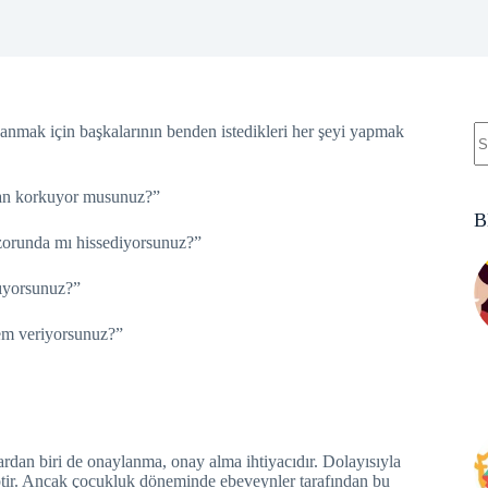
anmak için başkalarının benden istedikleri her şeyi yapmak
ndan korkuyor musunuz?
”
B
 zorunda mı hissediyorsunuz?
”
yıyorsunuz?”
nem veriyorsunuz?”
dan biri de onaylanma, onay alma ihtiyacıdır. Dolayısıyla
iptir. Ancak çocukluk döneminde ebeveynler tarafından bu