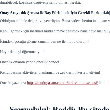
durabilecek koşulsuz özgüvene sahip olması gerekir.
Onay Arayıcılık Şeması ile Baş Edebilmek İçin Gerekli Farkındalı
Olduğum halimle değerli ve yeterliyim. Buna sadece benim inanmam ye
Kabul görmek için insanları mutlu etmeye çalışmak bana neye mal olu
İçimdeki çocuğu görme zamanı, ben ne ile mutlu olurum?
Hayır demeyi öğrenmeliyim!
Öncelik onlarda yerine öncelik bende!
Kendi başıma aktiviteler planlamalı ve zevklerimi keşfetmeliyim!
Önceki yazımıza
https://mutluyasam.com.tr/terk-edilme-semasi/
linkinde
Sorumluluk Reddi: Bu sitede y