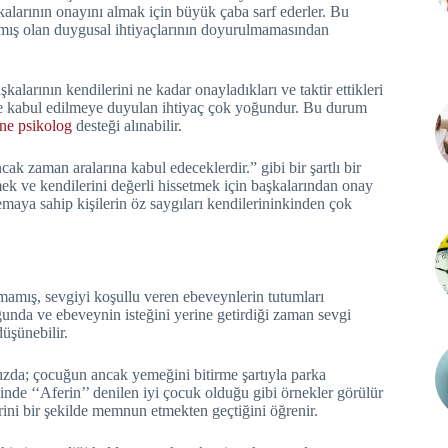
şkalarının onayını almak için büyük çaba sarf ederler. Bu
amış olan duygusal ihtiyaçlarının doyurulmamasından
alarının kendilerini ne kadar onayladıkları ve taktir ettikleri
me ve kabul edilmeye duyulan ihtiyaç çok yoğundur. Bu durum
ine psikolog
desteği alınabilir.
ak zaman aralarına kabul edeceklerdir.” gibi bir şartlı bir
ilmek ve kendilerini değerli hissetmek için başkalarından onay
maya sahip kişilerin öz saygıları kendilerininkinden çok
mış, sevgiyi koşullu veren ebeveynlerin tutumları
ğunda ve ebeveynin isteğini yerine getirdiği zaman sevgi
düşünebilir.
zda; çocuğun ancak yemeğini bitirme şartıyla parka
inde ‘‘Aferin’’ denilen iyi çocuk olduğu gibi örnekler görülür
rini bir şekilde memnun etmekten geçtiğini öğrenir.