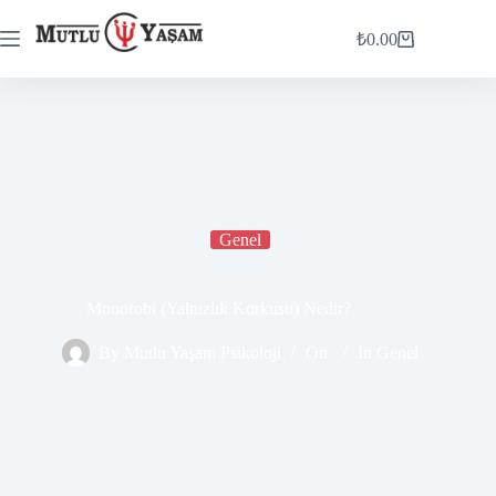
₺
0.00
Genel
Monofobi (Yalnızlık Korkusu) Nedir?
By
Mutlu Yaşam Psikoloji
On
In
Genel