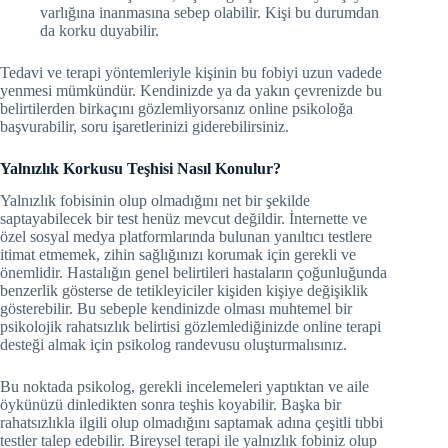
varlığına inanmasına sebep olabilir. Kişi bu durumdan
da korku duyabilir.
Tedavi ve terapi yöntemleriyle kişinin bu fobiyi uzun vadede
yenmesi mümkündür. Kendinizde ya da yakın çevrenizde bu
belirtilerden birkaçını gözlemliyorsanız online psikoloğa
başvurabilir, soru işaretlerinizi giderebilirsiniz.
Yalnızlık Korkusu Teşhisi Nasıl Konulur?
Yalnızlık fobisinin olup olmadığını net bir şekilde
saptayabilecek bir test henüz mevcut değildir. İnternette ve
özel sosyal medya platformlarında bulunan yanıltıcı testlere
itimat etmemek, zihin sağlığınızı korumak için gerekli ve
önemlidir. Hastalığın genel belirtileri hastaların çoğunluğunda
benzerlik gösterse de tetikleyiciler kişiden kişiye değişiklik
gösterebilir. Bu sebeple kendinizde olması muhtemel bir
psikolojik rahatsızlık belirtisi gözlemlediğinizde online terapi
desteği almak için psikolog randevusu oluşturmalısınız.
Bu noktada psikolog, gerekli incelemeleri yaptıktan ve aile
öykünüzü dinledikten sonra teşhis koyabilir. Başka bir
rahatsızlıkla ilgili olup olmadığını saptamak adına çeşitli tıbbi
testler talep edebilir. Bireysel terapi ile yalnızlık fobiniz olup