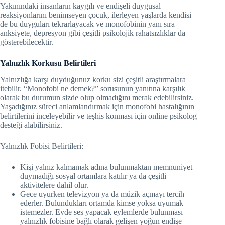
Yakınındaki insanların kaygılı ve endişeli duygusal
reaksiyonlarını benimseyen çocuk, ilerleyen yaşlarda kendisi
de bu duyguları tekrarlayacak ve monofobinin yanı sıra
anksiyete, depresyon gibi çeşitli psikolojik rahatsızlıklar da
gösterebilecektir.
Yalnızlık Korkusu Belirtileri
Yalnızlığa karşı duyduğunuz korku sizi çeşitli araştırmalara
itebilir. “Monofobi ne demek?” sorusunun yanıtına karşılık
olarak bu durumun sizde olup olmadığını merak edebilirsiniz.
Yaşadığınız süreci anlamlandırmak için monofobi hastalığının
belirtilerini inceleyebilir ve teşhis konması için online psikolog
desteği alabilirsiniz.
Yalnızlık Fobisi Belirtileri:
Kişi yalnız kalmamak adına bulunmaktan memnuniyet
duymadığı sosyal ortamlara katılır ya da çeşitli
aktivitelere dahil olur.
Gece uyurken televizyon ya da müzik açmayı tercih
ederler. Bulundukları ortamda kimse yoksa uyumak
istemezler. Evde ses yapacak eylemlerde bulunması
yalnızlık fobisine bağlı olarak gelişen yoğun endişe