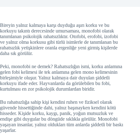
Bireyin yalnız kalmaya karşı duyduğu aşırı korku ve bu
korkuyu takıntı derecesinde umursaması, monofobi olarak
tanımlanan psikolojik rahatsızlıktır. Otofobi, erofobi, izofobi
ve yalnız olma korkusu gibi türlü isimlerle de tanımlanan bu
rahatsızlık yetişkinlere oranla ergenliğe yeni girmiş kişilerde
daha sık görülür.
Peki, monofobi ne demek? Rahatsızlığın ismi, korku anlamına
gelen fobi kelimesi ile tek anlamına gelen mono kelimesinin
birleşimiyle oluşur. Yalnız kalmaya dair duyulan şiddetli
korkuyu ifade eder. Hayvanlarda da görülebilen bu fobi,
kurtulması en zor psikolojik durumlardan biridir.
Bu rahatsızlığa sahip kişi kendini ruhen ve fiziksel olarak
güvende hissettiğinde dahi, yalnız başınayken kendini kötü
hisseder. Kişide korku, kaygı, panik, yoğun mutsuzluk ve
endişe gibi duygular bu döngüde sıklıkla görülür. Monofobi
yaşayan insanlar, yalnız oldukları tüm anlarda şiddetli bir baskı
yaşarlar.