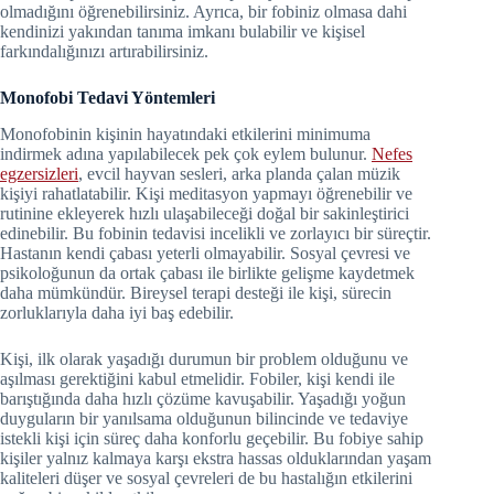
olmadığını öğrenebilirsiniz. Ayrıca, bir fobiniz olmasa dahi
kendinizi yakından tanıma imkanı bulabilir ve kişisel
farkındalığınızı artırabilirsiniz.
Monofobi Tedavi Yöntemleri
Monofobinin kişinin hayatındaki etkilerini minimuma
indirmek adına yapılabilecek pek çok eylem bulunur.
Nefes
egzersizleri
, evcil hayvan sesleri, arka planda çalan müzik
kişiyi rahatlatabilir. Kişi meditasyon yapmayı öğrenebilir ve
rutinine ekleyerek hızlı ulaşabileceği doğal bir sakinleştirici
edinebilir. Bu fobinin tedavisi incelikli ve zorlayıcı bir süreçtir.
Hastanın kendi çabası yeterli olmayabilir. Sosyal çevresi ve
psikoloğunun da ortak çabası ile birlikte gelişme kaydetmek
daha mümkündür. Bireysel terapi desteği ile kişi, sürecin
zorluklarıyla daha iyi baş edebilir.
Kişi, ilk olarak yaşadığı durumun bir problem olduğunu ve
aşılması gerektiğini kabul etmelidir. Fobiler, kişi kendi ile
barıştığında daha hızlı çözüme kavuşabilir. Yaşadığı yoğun
duyguların bir yanılsama olduğunun bilincinde ve tedaviye
istekli kişi için süreç daha konforlu geçebilir. Bu fobiye sahip
kişiler yalnız kalmaya karşı ekstra hassas olduklarından yaşam
kaliteleri düşer ve sosyal çevreleri de bu hastalığın etkilerini