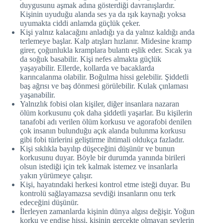
duygusunu aşmak adına gösterdiği davranışlardır.
Kişinin uyuduğu alanda ses ya da ışık kaynağı yoksa
uyumakta ciddi anlamda güçlük çeker.
Kişi yalnız kalacağını anladığı ya da yalnız kaldığı anda
terlemeye başlar. Kalp atışları hızlanır. Midesine kramp
girer, çoğunlukla kramplara bulantı eşlik eder. Sıcak ya
da soğuk basabilir. Kişi nefes almakta güçlük
yaşayabilir. Ellerde, kollarda ve bacaklarda
karıncalanma olabilir. Boğulma hissi gelebilir. Şiddetli
baş ağrısı ve baş dönmesi görülebilir. Kulak çınlaması
yaşanabilir.
Yalnızlık fobisi olan kişiler, diğer insanlara nazaran
ölüm korkusunu çok daha şiddetli yaşarlar. Bu kişilerin
tanafobi adı verilen ölüm korkusu ve agorafobi denilen
çok insanın bulunduğu açık alanda bulunma korkusu
gibi fobi türlerini geliştirme ihtimali oldukça fazladır.
Kişi sıklıkla bayılıp düşeceğini düşünür ve bunun
korkusunu duyar. Böyle bir durumda yanında birileri
olsun istediği için tek kalmak istemez ve insanlarla
yakın yürümeye çalışır.
Kişi, hayatındaki herkesi kontrol etme isteği duyar. Bu
kontrolü sağlayamazsa sevdiği insanların onu terk
edeceğini düşünür.
İlerleyen zamanlarda kişinin dünya algısı değişir. Yoğun
korku ve endişe hissi, kişinin gerçekte olmayan şeylerin