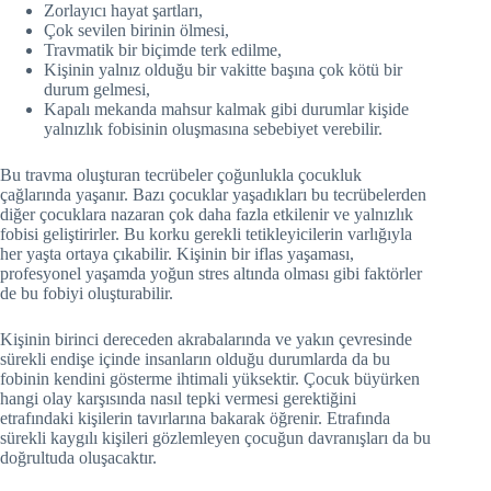
Zorlayıcı hayat şartları,
Çok sevilen birinin ölmesi,
Travmatik bir biçimde terk edilme,
Kişinin yalnız olduğu bir vakitte başına çok kötü bir
durum gelmesi,
Kapalı mekanda mahsur kalmak gibi durumlar kişide
yalnızlık fobisinin oluşmasına sebebiyet verebilir.
Bu travma oluşturan tecrübeler çoğunlukla çocukluk
çağlarında yaşanır. Bazı çocuklar yaşadıkları bu tecrübelerden
diğer çocuklara nazaran çok daha fazla etkilenir ve yalnızlık
fobisi geliştirirler. Bu korku gerekli tetikleyicilerin varlığıyla
her yaşta ortaya çıkabilir. Kişinin bir iflas yaşaması,
profesyonel yaşamda yoğun stres altında olması gibi faktörler
de bu fobiyi oluşturabilir.
Kişinin birinci dereceden akrabalarında ve yakın çevresinde
sürekli endişe içinde insanların olduğu durumlarda da bu
fobinin kendini gösterme ihtimali yüksektir. Çocuk büyürken
hangi olay karşısında nasıl tepki vermesi gerektiğini
etrafındaki kişilerin tavırlarına bakarak öğrenir. Etrafında
sürekli kaygılı kişileri gözlemleyen çocuğun davranışları da bu
doğrultuda oluşacaktır.