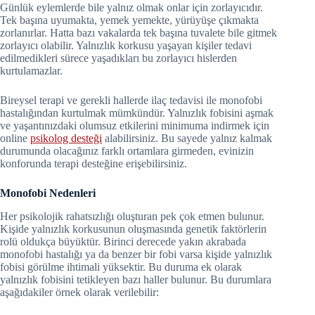
Günlük eylemlerde bile yalnız olmak onlar için zorlayıcıdır.
Tek başına uyumakta, yemek yemekte, yürüyüşe çıkmakta
zorlanırlar. Hatta bazı vakalarda tek başına tuvalete bile gitmek
zorlayıcı olabilir. Yalnızlık korkusu yaşayan kişiler tedavi
edilmedikleri sürece yaşadıkları bu zorlayıcı hislerden
kurtulamazlar.
Bireysel terapi ve gerekli hallerde ilaç tedavisi ile monofobi
hastalığından kurtulmak mümkündür. Yalnızlık fobisini aşmak
ve yaşantınızdaki olumsuz etkilerini minimuma indirmek için
online
psikolog desteği
alabilirsiniz. Bu sayede yalnız kalmak
durumunda olacağınız farklı ortamlara girmeden, evinizin
konforunda terapi desteğine erişebilirsiniz.
Monofobi Nedenleri
Her psikolojik rahatsızlığı oluşturan pek çok etmen bulunur.
Kişide yalnızlık korkusunun oluşmasında genetik faktörlerin
rolü oldukça büyüktür. Birinci derecede yakın akrabada
monofobi hastalığı ya da benzer bir fobi varsa kişide yalnızlık
fobisi görülme ihtimali yüksektir. Bu duruma ek olarak
yalnızlık fobisini tetikleyen bazı haller bulunur. Bu durumlara
aşağıdakiler örnek olarak verilebilir: