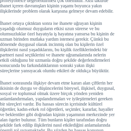
profesyonelce değerlendirmesi çok önemlidir. Aksi taktirde
ihanet içeren davranışları kişinin yaşamı boyunca yakın
ilişkilerinde problem olarak karşısına gelmeye devam edebilir.
İhanet ortaya çıktıktan sonra ise ihanete uğrayan kişinin
yaşadığı olumsuz duyguların etkisi uzun sürerse ve bu
olumsuzluklar özel hayatıyla iş hayatına yansırsa bu kişinin de
uzman birinden mutlaka yardım istemesi gerekir. Çünkü bu
dönemde duygusal olarak incinmiş olan bu kişilerin özel
ilişkilerini nasıl yaşadıklarını, bu kişilik özelliklerindeki bir
partneri nasıl seçtiklerini ve ihanete uğramalarında nelerin
etkili olduğunu bir uzmanla doğru şekilde değerlendirmeleri
sonucunda bu farkındalıklarının sonraki yakın ilişki
süreçlerine yansıyacak olumlu etkileri de oldukça büyüktür.
İhanet sonrasında ilişkiye devam etme kararı alan çiftlerin her
ikisinin de duygu ve düşüncelerini bireysel, ilişkisel, duygusal,
sosyal ve toplumsal olmak üzere birçok yönden yeniden
anlamlandırmaları, yapılandırmaları ve iyileştirmeleri gereken
bir süreçleri vardır. Bu hassas sürecin içerisinde kültürel
öğretiler, kadın-erkek rol öğretileri, seçimler, kararlar, hayaller
ve beklentiler gibi doğrudan kişinin yaşamının merkezinde yer
alan ögeler bulunur. Tüm bunların kişiler tarafından doğru
şekilde fark edilip ilişkilerini nasıl etkilediğini anlamalarında
önemli rol oynamaktadır. Bu yüzden bu hassas konunun