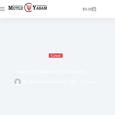
₺
0.00
Genel
İhanet Nedir? İhanetin Acı Yüzü: Aldatma
By
Mutlu Yaşam Psikoloji
On
In
Genel