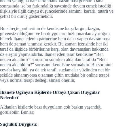
neden yaptığına dair farkındalık kazanması gerekir. Daha
sonrasında ise bu farkındalığı sayesinde devam etmek istediği
ilişkisiyle ilgili duygu düşüncelerinde samimi, kararlı, tutarlı ve
şeffaf bir duruş göstermelidir.
Bu süreçte partnerinin de kendisine karşı kırgın, kızgın,
güvensiz olduğunu ve bu duyguların hızlı onarılamayacağını
bilerek ihanet edenin partnerine hem daha yapıcı davranması
hem de zaman tanıması gerekir. Bu zaman içerisinde her iki
taraf da ilişkide birbirilerine karşı olan davranışları hakkında
öz eleştiri yapmalıdırlar. İhanet eden taraf kendisine “Ben
neden aldattım?” sorusunu sorarken aldatılan taraf da “Ben
neden aldatıldım?” sorusunu kendisine sormalıdır. Bu sorunun
cevabı karşılıklı ya da tek taraflı suçlamalar yüzünden net bir
şekilde alınamıyorsa o zaman çiftin mutlaka bir online terapi
veya normal terapi desteği alması önerilir.
İhanete Uğrayan Kişilerde Ortaya Çıkan Duygular
Nelerdir?
Aldatılan kişilerde bazı duyguların çok baskın yaşandığı
görülebilir. Bunlar;
Suçluluk Duygusu: