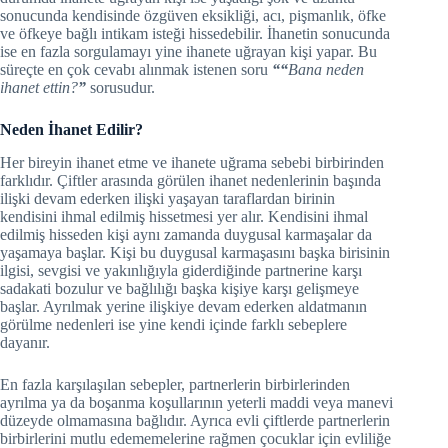
sonucunda kendisinde özgüven eksikliği, acı, pişmanlık, öfke
ve öfkeye bağlı intikam isteği hissedebilir. İhanetin sonucunda
ise en fazla sorgulamayı yine ihanete uğrayan kişi yapar. Bu
süreçte en çok cevabı alınmak istenen soru
““
Bana neden
ihanet ettin?
”
sorusudur.
Neden İhanet Edilir?
Her bireyin ihanet etme ve ihanete uğrama sebebi birbirinden
farklıdır. Çiftler arasında görülen ihanet nedenlerinin başında
ilişki devam ederken ilişki yaşayan taraflardan birinin
kendisini ihmal edilmiş hissetmesi yer alır. Kendisini ihmal
edilmiş hisseden kişi aynı zamanda duygusal karmaşalar da
yaşamaya başlar. Kişi bu duygusal karmaşasını başka birisinin
ilgisi, sevgisi ve yakınlığıyla giderdiğinde partnerine karşı
sadakati bozulur ve bağlılığı başka kişiye karşı gelişmeye
başlar. Ayrılmak yerine ilişkiye devam ederken aldatmanın
görülme nedenleri ise yine kendi içinde farklı sebeplere
dayanır.
En fazla karşılaşılan sebepler, partnerlerin birbirlerinden
ayrılma ya da boşanma koşullarının yeterli maddi veya manevi
düzeyde olmamasına bağlıdır. Ayrıca evli çiftlerde partnerlerin
birbirlerini mutlu edememelerine rağmen çocuklar için evliliğe