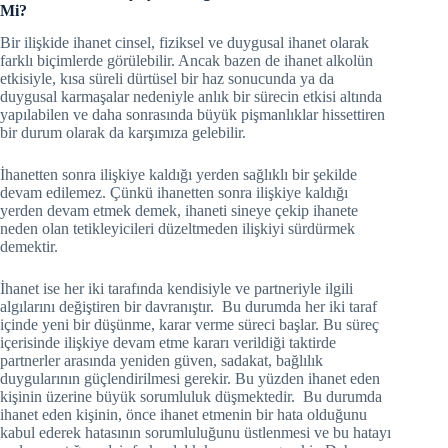
Mi?
Bir ilişkide ihanet cinsel, fiziksel ve duygusal ihanet olarak
farklı biçimlerde görülebilir. Ancak bazen de ihanet alkolün
etkisiyle, kısa süreli dürtüsel bir haz sonucunda ya da
duygusal karmaşalar nedeniyle anlık bir sürecin etkisi altında
yapılabilen ve daha sonrasında büyük pişmanlıklar hissettiren
bir durum olarak da karşımıza gelebilir.
İhanetten sonra ilişkiye kaldığı yerden sağlıklı bir şekilde
devam edilemez. Çünkü ihanetten sonra ilişkiye kaldığı
yerden devam etmek demek, ihaneti sineye çekip ihanete
neden olan tetikleyicileri düzeltmeden ilişkiyi sürdürmek
demektir.
İhanet ise her iki tarafında kendisiyle ve partneriyle ilgili
algılarını değiştiren bir davranıştır. Bu durumda her iki taraf
içinde yeni bir düşünme, karar verme süreci başlar. Bu süreç
içerisinde ilişkiye devam etme kararı verildiği taktirde
partnerler arasında yeniden güven, sadakat, bağlılık
duygularının güçlendirilmesi gerekir. Bu yüzden ihanet eden
kişinin üzerine büyük sorumluluk düşmektedir. Bu durumda
ihanet eden kişinin, önce ihanet etmenin bir hata olduğunu
kabul ederek hatasının sorumluluğunu üstlenmesi ve bu hatayı