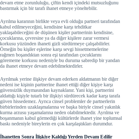
devam etme zorunluluğu, çiftin kendi içindeki mutsuzluğunu
bastırmak için bir tarafı ihanet etmeye yöneltebilir.
Ayrılma kararının birlikte veya evli olduğu partneri tarafından
kabul edilmeyeceğini, kendisine karşı tehditkar
yaklaşabileceğini de düşünen kişiler partnerinin kendisine,
çocuklarına, çevresine ya da diğer kişilere zarar vermesi
korkusu yüzünden ihaneti gizli sürdürmeye çalışabilirler.
Örneğin bu kişiler eşlerine karşı sevgi hissetmemelerine
rağmen boşandıktan sonra eşi tarafından çocuklarını
görememe korkusu nedeniyle bu duruma sabredip bir yandan
da ihanet etmeye devam edebilmektedirler.
Ayrılmak yerine ilişkiye devam ederken aldatmanın bir diğer
nedeni ise kişinin partnerine ihanet ettiği diğer kişiye karşı
güvensizlik duymasından kaynaklanır. Yani kişi, partnerini
aldattığı kişiyle tutarlı bir ilişkiyi sürdürecek kadar karşı tarafa
güven hissedemez.
Ayrıca cinsel problemler de partnerlerin
birbirlerinden uzaklaşmalarına ve başka biriyle cinsel yakınlık
kurma arzusu yaşamalarına neden olabilmektedir.
Ayrılma ve
boşanmanın kabul görmediği kültürlerde ihanet yine toplumsal
baskı nedeniyle bireylerin en çok karşılaştıkları durumdur.
İhanetten Sonra İlişkiye Kaldığı Yerden Devam Edilir