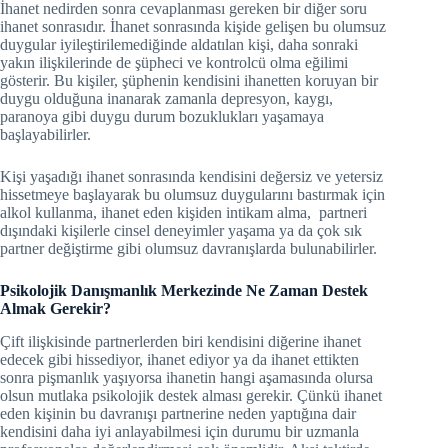
İhanet nedirden sonra cevaplanması gereken bir diğer soru
ihanet sonrasıdır. İhanet sonrasında kişide gelişen bu olumsuz
duygular iyileştirilemediğinde aldatılan kişi, daha sonraki
yakın ilişkilerinde de şüpheci ve kontrolcü olma eğilimi
gösterir. Bu kişiler, şüphenin kendisini ihanetten koruyan bir
duygu olduğuna inanarak zamanla depresyon, kaygı,
paranoya gibi duygu durum bozuklukları yaşamaya
başlayabilirler.
Kişi yaşadığı ihanet sonrasında kendisini değersiz ve yetersiz
hissetmeye başlayarak bu olumsuz duygularını bastırmak için
alkol kullanma, ihanet eden kişiden intikam alma, partneri
dışındaki kişilerle cinsel deneyimler yaşama ya da çok sık
partner değiştirme gibi olumsuz davranışlarda bulunabilirler.
Psikolojik Danışmanlık Merkezinde Ne Zaman Destek
Almak Gerekir?
Çift ilişkisinde partnerlerden biri kendisini diğerine ihanet
edecek gibi hissediyor, ihanet ediyor ya da ihanet ettikten
sonra pişmanlık yaşıyorsa ihanetin hangi aşamasında olursa
olsun mutlaka psikolojik destek alması gerekir. Çünkü ihanet
eden kişinin bu davranışı partnerine neden yaptığına dair
kendisini daha iyi anlayabilmesi için durumu bir uzmanla