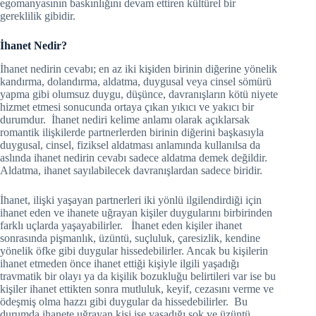
egomanyasının baskınlığını devam ettiren kültürel bir
gereklilik gibidir.
İhanet Nedir?
İhanet nedirin cevabı; en az iki kişiden birinin diğerine yönelik
kandırma, dolandırma, aldatma, duygusal veya cinsel sömürü
yapma gibi olumsuz duygu, düşünce, davranışların kötü niyete
hizmet etmesi sonucunda ortaya çıkan yıkıcı ve yakıcı bir
durumdur. İhanet nediri kelime anlamı olarak açıklarsak
romantik ilişkilerde partnerlerden birinin diğerini başkasıyla
duygusal, cinsel, fiziksel aldatması anlamında kullanılsa da
aslında ihanet nedirin cevabı sadece aldatma demek değildir.
Aldatma, ihanet sayılabilecek davranışlardan sadece biridir.
İhanet, ilişki yaşayan partnerleri iki yönlü ilgilendirdiği için
ihanet eden ve ihanete uğrayan kişiler duygularını birbirinden
farklı uçlarda yaşayabilirler.
İhanet eden kişiler ihanet
sonrasında pişmanlık, üzüntü, suçluluk, çaresizlik, kendine
yönelik öfke gibi duygular hissedebilirler. Ancak bu kişilerin
ihanet etmeden önce ihanet ettiği kişiyle ilgili yaşadığı
travmatik bir olayı ya da kişilik bozukluğu belirtileri var ise bu
kişiler ihanet ettikten sonra mutluluk, keyif, cezasını verme ve
ödeşmiş olma hazzı gibi duygular da hissedebilirler. Bu
durumda ihanete uğrayan kişi ise yaşadığı şok ve üzüntü