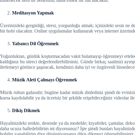
dinlenecek hem de bedeniniz daha esnek bir hal alacaktır.
Meditasyon Yapmak
Üzerinizdeki gerginliği, stresi, yorgunluğu atmak; içinizdeki sesin ne 
bir hobi olacaktır. Online uygulamalar kullanarak veya internet üzerin
Yabancı Dil Öğrenmek
Yoğunluktan, günlük koşturmacadan vakit bulamayıp öğrenmeyi erteledi
kaldığınız bu süreci değerlendirebilirsiniz. Günde birkaç saatinizi ayırıp
ilerlemeyi görünce şaşıracak, kendinizi daha iyi ve özgüvenli hissedece
Müzik Aleti Çalmayı Öğrenmek
Müzik ruhun gıdasıdır; bugüne kadar müzik dinlediniz şimdi de evinizi
kursa kaydolabilir ya da ücretsiz bir şekilde erişebileceğiniz videolar il
Dikiş Dikmek
Hayalinizdeki renkte, desende ya da modelde; kıyafetler, çantalar, d
daha ucuza halledebilirim mi diyorsunuz? İşte şimdi bunları hayalinizdek
hobiler yapabilirim diye düşünüyorsanız dikiş dikmeyi öğrenebilirsiniz. H