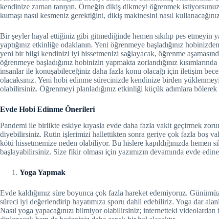
kendinize zaman tanıyın. Örneğin dikiş dikmeyi öğrenmek istiyorsunuz 
kumaşı nasıl kesmeniz gerektiğini, dikiş makinesini nasıl kullanacağını
Bir şeyler hayal ettiğiniz gibi gitmediğinde hemen sıkılıp pes etmeyin y
yaptığınız etkinliğe odaklanın. Yeni öğrenmeye başladığınız hobinizd
yeni bir bilgi kendinizi iyi hissetmenizi sağlayacak, öğrenme aşamasında 
öğrenmeye başladığınız hobinizin yapmakta zorlandığınız kısımlarında et
insanlar ile konuşabileceğiniz daha fazla konu olacağı için iletişim bece
olacaksınız. Yeni hobi edinme sürecinizde kendinize birden yüklenmeyin
olabilirsiniz. Öğrenmeyi planladığınız etkinliği küçük adımlara bölerek i
Evde Hobi Edinme Önerileri
Pandemi ile birlikte eskiye kıyasla evde daha fazla vakit geçirmek zo
diyebilirsiniz. Rutin işlerimizi hallettikten sonra geriye çok fazla boş
kötü hissetmemize neden olabiliyor. Bu hislere kapıldığınızda hemen s
başlayabilirsiniz. Size fikir olması için yazımızın devamında evde edin
Yoga Yapmak
Evde kaldığımız süre boyunca çok fazla hareket edemiyoruz. Günümüz
süreci iyi değerlendirip hayatımıza sporu dahil edebiliriz. Yoga dar alan
Nasıl yoga yapacağınızı bilmiyor olabilirsiniz; internetteki videolarda