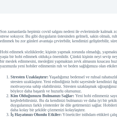
Son zamanlarda hepimiz covid salgını nedeni ile evlerimizde kalmak zor
strese sokuyor. Bu gibi duyguların üstesinden gelmeli, sakin olmalı, ru
edinmek bu zor günleri avantaja çevirebilir, kendimizi geliştirebilir, sürec
Hobi edinmek sözlüklerde; kişinin yapmak zorunda olmadığı, yapmaktan 
yaşta bir hobi edinmek oldukça önemlidir. Çünkü kişinin neyi sevip ney
bir meslek edinmesini, mesleğini yapmaktan zevk almasını kısacası huz
yazımızda yeni hobiler edinmenin ruh ve beden sağlığımıza olan etkiler
Stresten Uzaklaştırır:
Yaşadığımız bedensel ve ruhsal rahatsızlı
stresten uzaklaştırır. Yeni edindiğiniz hobi sayesinde kendinizi il
motivasyona sahip olabilirsiniz. Stresten uzaklaşmak uğraştığınız 
böylece daha başarılı ve huzurlu olursunuz.
Kim Olduğunuzu Bulmanızı Sağlar:
Yeni hobi edinmeniz saye
keşfedebilirsiniz. Bu da kendinizi bulmanızı ve daha iyi bir şeki
duygularınızı farklı yöntemler ile dile getirmenizi sağlar. Hobiler
daha kolay bir şekilde çözmenizi kolaylaştırır.
İş Hayatınızı Olumlu Etkiler:
Yöneticiler istihdam ettikleri çal