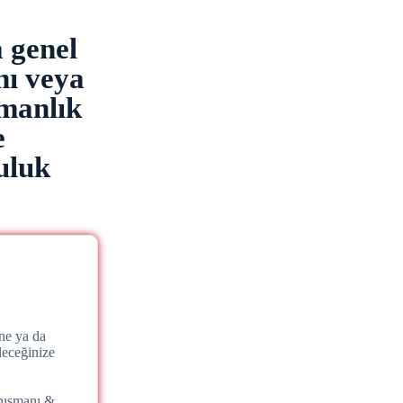
a genel
nı veya
şmanlık
e
uluk
ne ya da
leceğinize
nışmanı &