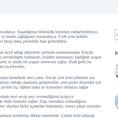
undayız. Yaşadığımız belirsizlik hepimizi endişelendiriyor,
h ve beden sağlığımızı korumalıyız. Evde yeni hobiler
i biraz daha çekilebilir hale getirebiliriz.
keyif aldığı aktiviteler şeklinde tanımlanmıştır. Küçük
B
i sevmediğini bulmasını, kendini tanımasını, kişiliğine uygun
urlu ve mutlu bir yaşam sürmesini sağlar. Hadi gelin bu
ini inceleyelim.
kların temelinde stres yatar. Ancak yeni hobi edinmek sizi
ginizin olduğu alanlarda geliştirebilir, yeni şeyler denemek için
şeylere (iş, eğitim) daha iyi konsantre olmanızı sağlar
sinde neyi sevip neyi sevmediğinizi kolayca
lde ifade etmenizi sağlar. Dışa vurmakta zorlandığınız
iniz olaylara farklı açılardan bakmanızı, ortaya çıkan sorunları
ışanların hobilerine dikkat etmektedir. Çünkü hobi edinmiş