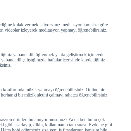
dediğine kulak vermek istiyorsanız meditasyon tam size göre
den videolar izleyerek meditasyon yapmayı öğrenebilirsiniz.
ğiniz yabancı dili öğrenmek ya da geliştirmek için evde
 yabancı dil çalıştığınızda haftalar içerisinde kaydettiğiniz
ksiniz.
n konforunda müzik yapmayı öğrenebilirsiniz. Online bir
e herhangi bir müzik aletini çalmayı rahatça öğrenebilirsiniz.
ekorasyon ürünleri bulamıyor musunuz? Ya da ben bunu çok
i gibi tasarlayıp, dikip, kullanmanın tam sırası. Evde ne gibi
atta hobi edinmeniz size yeni iş fırsatlarının kapısını bile