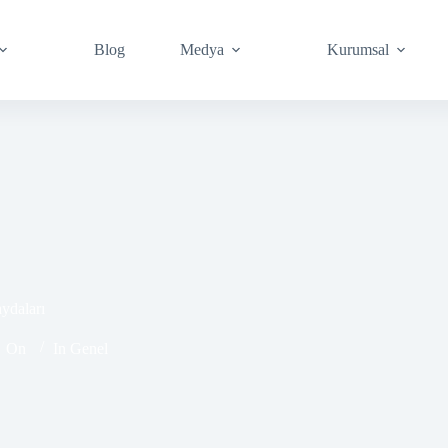
Blog
Medya
Kurumsal
ydaları
On
In
Genel