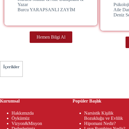
Yazar
Psikolo
Burcu YARAPSANLI ZAYİM
Aile Da
Deniz 
Hemen Bilgi Al
İçerikler
Kurumsal
Popüler Başlık
Hakkımızda
Narsistik Kişilik
Öykümüz
Bozukluğu ve Evlilik
Vizyon&Misyon
Hipomani Nedir?
Değerlerimiz
Love Bombing Nedir?