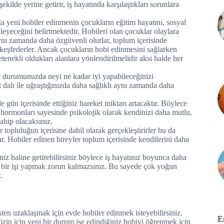
şekilde yerine getirir, iş hayatında karşılaştıkları sorunlara
 yeni hobiler edinmenin çocukların eğitim hayatını, sosyal
kileyeceğini belirtmektedir. Hobileri olan çocuklar olaylara
aynı zamanda daha özgüvenli olurlar, toplum içerisinde
a keşfederler. Ancak çocukların hobi edinmesini sağlarken
tenekli oldukları alanlara yönlendirilmelidir aksi halde her
e durumunuzda neyi ne kadar iyi yapabileceğinizi
t dalı ile uğraştığınızda daha sağlıklı aynı zamanda daha
de gün içerisinde ettiğiniz hareket miktarı artacaktır. Böylece
 hormonları sayesinde psikolojik olarak kendinizi daha mutlu,
ahip olacaksınız.
ir topluluğun içerisine dahil olarak gerçekleştirirler bu da
ğlar. Hobiler edinen bireyler toplum içerisinde kendilerini daha
iz haline getirebilirsiniz böylece iş hayatınız boyunca daha
iz bir işi yapmak zorun kalmazsınız. Bu sayede çok yoğun
z.
ten uzaklaşmak için evde hobiler edinmek isteyebilirsiniz.
E
zin için yeni bir durum ise edindiğiniz hobiyi öğrenmek için