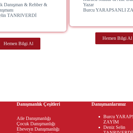
jik Danışman & Rehber &
Yazar
nışmanı
Burcu YARAPSANLI Z
Selin TANRIVERDİ
Hemen Bilgi Al
Hemen Bilgi Al
Danışmanlık Çeşitleri
Danışmanlarımız
Burcu YARAP
Aile Danışmanlığı
ZAYİM
Çocuk Danışmanlığı
Deniz Selin
Ebeveyn Danışmanlığı
TANRIVERDİ