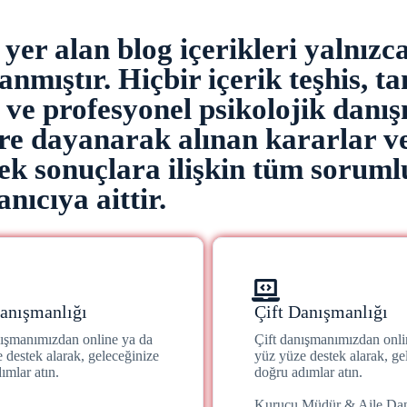
er alan blog içerikleri yalnızc
nmıştır. Hiçbir içerik teşhis, ta
z ve profesyonel psikolojik danı
ere dayanarak alınan kararlar v
k sonuçlara ilişkin tüm soruml
anıcıya aittir.
anışmanlığı
Çift Danışmanlığı
nışmanımızdan online ya da
Çift danışmanımızdan onli
 destek alarak, geleceğinize
yüz yüze destek alarak, ge
ımlar atın.
doğru adımlar atın.
Kurucu Müdür & Aile Da