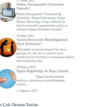
17 Ocak 2022
Online Danışmanlık Yöntemleri
Nelerdir?
Online Danışmanlık Yöntemleri Şu
Şekildedir: Bilişsel-Davranışçı Terapi:
Bilişsel Davranışçı Terapi yöntemi ile
bireylerin kendi yaşamlarında yanlış ve
olumsuz düşüncelerinden kaynaklı…
19 Mart 2021
Narsist Ebeveynle Büyüdüğünüzü
Nasıl Anlarsınız?
Dünyadaki insanların hepsini bir araya
getirsek ırk, din, dil ve cinsiyet ayırt
etmeksizin her bir bireyin sorununun kökleri
ebeveynleriyle olan…
30 Mayıs 2022
Sigara Bağımlılığı ile Başa Çıkmak
“Sigara benim stresimi
azaltıyor, rahatlatıyor, sosyalleşmeme
yardım…
13 Ağustos 2021
n Çok Okunan Yazılar