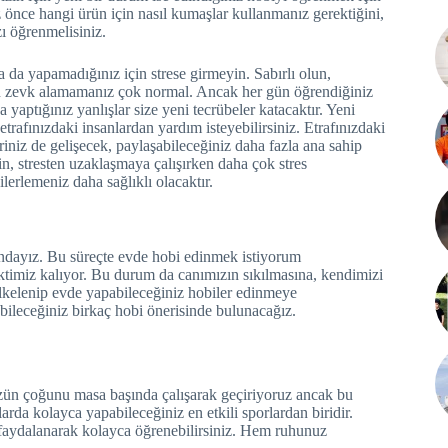
önce hangi ürün için nasıl kumaşlar kullanmanız gerektiğini,
zı öğrenmelisiniz.
a da yapamadığınız için strese girmeyin. Sabırlı olun,
en zevk alamamanız çok normal. Ancak her gün öğrendiğiniz
yaptığınız yanlışlar size yeni tecrübeler katacaktır. Yeni
rafınızdaki insanlardan yardım isteyebilirsiniz. Etrafınızdaki
riniz de gelişecek, paylaşabileceğiniz daha fazla ana sahip
, stresten uzaklaşmaya çalışırken daha çok stres
lerlemeniz daha sağlıklı olacaktır.
rundayız. Bu süreçte evde hobi edinmek istiyorum
 vaktimiz kalıyor. Bu durum da canımızın sıkılmasına, kendimizi
ilkelenip evde yapabileceğiniz hobiler edinmeye
ebileceğiniz birkaç hobi önerisinde bulunacağız.
ün çoğunu masa başında çalışarak geçiriyoruz ancak bu
larda kolayca yapabileceğiniz en etkili sporlardan biridir.
n faydalanarak kolayca öğrenebilirsiniz. Hem ruhunuz