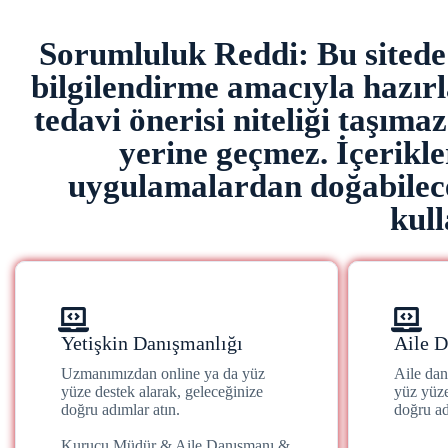
Sorumluluk Reddi: Bu sitede y
bilgilendirme amacıyla hazırla
tedavi önerisi niteliği taşıma
yerine geçmez. İçerikl
uygulamalardan doğabilece
kull
Yetişkin Danışmanlığı
Aile D
Uzmanımızdan online ya da yüz
Aile da
yüze destek alarak, geleceğinize
yüz yüze
doğru adımlar atın.
doğru ad
Kurucu Müdür & Aile Danışmanı &