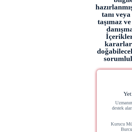
hazırlanmışt
tanı veya 
taşımaz ve
danışma
İçerikl
kararla
doğabilece
sorumlulu
Yet
Uzmanımı
destek ala
Kurucu Mü
Burc