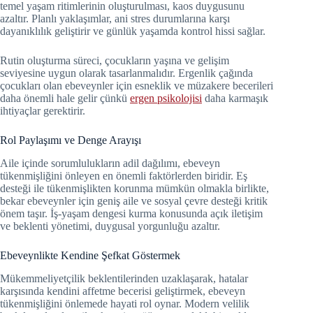
temel yaşam ritimlerinin oluşturulması, kaos duygusunu
azaltır. Planlı yaklaşımlar, ani stres durumlarına karşı
dayanıklılık geliştirir ve günlük yaşamda kontrol hissi sağlar.
Rutin oluşturma süreci, çocukların yaşına ve gelişim
seviyesine uygun olarak tasarlanmalıdır. Ergenlik çağında
çocukları olan ebeveynler için esneklik ve müzakere becerileri
daha önemli hale gelir çünkü
ergen psikolojisi
daha karmaşık
ihtiyaçlar gerektirir.
Rol Paylaşımı ve Denge Arayışı
Aile içinde sorumlulukların adil dağılımı, ebeveyn
tükenmişliğini önleyen en önemli faktörlerden biridir. Eş
desteği ile tükenmişlikten korunma mümkün olmakla birlikte,
bekar ebeveynler için geniş aile ve sosyal çevre desteği kritik
önem taşır. İş-yaşam dengesi kurma konusunda açık iletişim
ve beklenti yönetimi, duygusal yorgunluğu azaltır.
Ebeveynlikte Kendine Şefkat Göstermek
Mükemmeliyetçilik beklentilerinden uzaklaşarak, hatalar
karşısında kendini affetme becerisi geliştirmek, ebeveyn
tükenmişliğini önlemede hayati rol oynar. Modern velilik