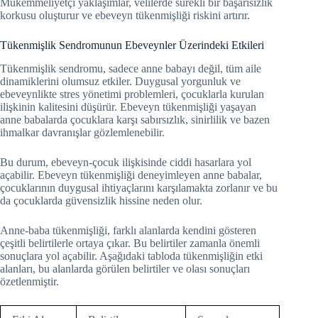
Mükemmeliyetçi yaklaşımlar, velilerde sürekli bir başarısızlık
korkusu oluşturur ve ebeveyn tükenmişliği riskini artırır.
Tükenmişlik Sendromunun Ebeveynler Üzerindeki Etkileri
Tükenmişlik sendromu, sadece anne babayı değil, tüm aile
dinamiklerini olumsuz etkiler. Duygusal yorgunluk ve
ebeveynlikte stres yönetimi problemleri, çocuklarla kurulan
ilişkinin kalitesini düşürür. Ebeveyn tükenmişliği yaşayan
anne babalarda çocuklara karşı sabırsızlık, sinirlilik ve bazen
ihmalkar davranışlar gözlemlenebilir.
Bu durum, ebeveyn-çocuk ilişkisinde ciddi hasarlara yol
açabilir. Ebeveyn tükenmişliği deneyimleyen anne babalar,
çocuklarının duygusal ihtiyaçlarını karşılamakta zorlanır ve bu
da çocuklarda güvensizlik hissine neden olur.
Anne-baba tükenmişliği, farklı alanlarda kendini gösteren
çeşitli belirtilerle ortaya çıkar. Bu belirtiler zamanla önemli
sonuçlara yol açabilir. Aşağıdaki tabloda tükenmişliğin etki
alanları, bu alanlarda görülen belirtiler ve olası sonuçları
özetlenmiştir.