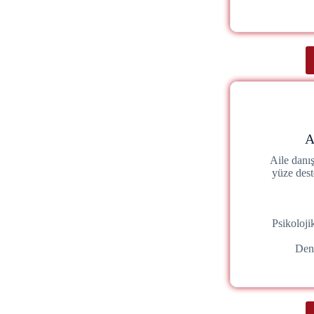
A
Aile danı
yüze dest
Psikoloj
Den