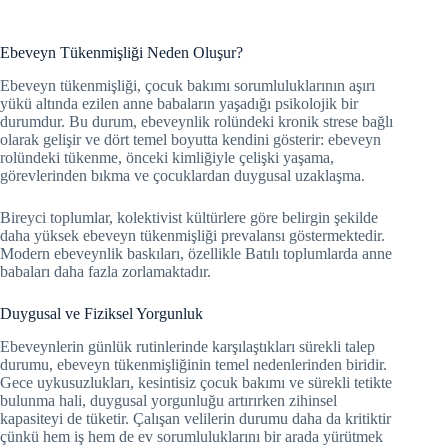
Ebeveyn Tükenmişliği Neden Oluşur?
Ebeveyn tükenmişliği, çocuk bakımı sorumluluklarının aşırı
yükü altında ezilen anne babaların yaşadığı psikolojik bir
durumdur. Bu durum, ebeveynlik rolündeki kronik strese bağlı
olarak gelişir ve dört temel boyutta kendini gösterir: ebeveyn
rolündeki tükenme, önceki kimliğiyle çelişki yaşama,
görevlerinden bıkma ve çocuklardan duygusal uzaklaşma.
Bireyci toplumlar, kolektivist kültürlere göre belirgin şekilde
daha yüksek ebeveyn tükenmişliği prevalansı göstermektedir.
Modern ebeveynlik baskıları, özellikle Batılı toplumlarda anne
babaları daha fazla zorlamaktadır.
Duygusal ve Fiziksel Yorgunluk
Ebeveynlerin günlük rutinlerinde karşılaştıkları sürekli talep
durumu, ebeveyn tükenmişliğinin temel nedenlerinden biridir.
Gece uykusuzlukları, kesintisiz çocuk bakımı ve sürekli tetikte
bulunma hali, duygusal yorgunluğu artırırken zihinsel
kapasiteyi de tüketir. Çalışan velilerin durumu daha da kritiktir
çünkü hem iş hem de ev sorumluluklarını bir arada yürütmek