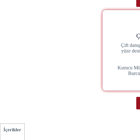
Ç
Çift danı
yüze dest
Kurucu Mü
Burc
İçerikler