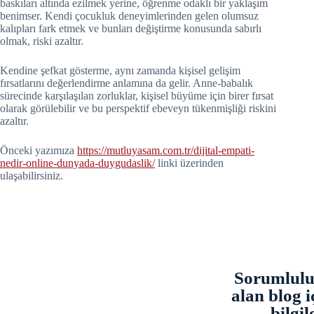
baskıları altında ezilmek yerine, öğrenme odaklı bir yaklaşım
benimser. Kendi çocukluk deneyimlerinden gelen olumsuz
kalıpları fark etmek ve bunları değiştirme konusunda sabırlı
olmak, riski azaltır.
Kendine şefkat gösterme, aynı zamanda kişisel gelişim
fırsatlarını değerlendirme anlamına da gelir. Anne-babalık
sürecinde karşılaşılan zorluklar, kişisel büyüme için birer fırsat
olarak görülebilir ve bu perspektif ebeveyn tükenmişliği riskini
azaltır.
Önceki yazımıza
https://mutluyasam.com.tr/dijital-empati-
nedir-online-dunyada-duygudaslik/
linki üzerinden
ulaşabilirsiniz.
Sorumluluk
alan blog i
bilgi