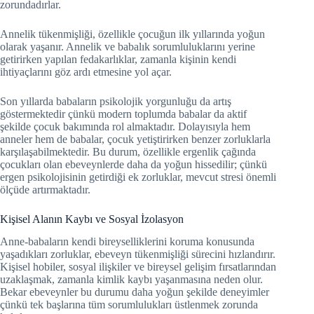
zorundadırlar.
Annelik tükenmişliği, özellikle çocuğun ilk yıllarında yoğun
olarak yaşanır. Annelik ve babalık sorumluluklarını yerine
getirirken yapılan fedakarlıklar, zamanla kişinin kendi
ihtiyaçlarını göz ardı etmesine yol açar.
Son yıllarda babaların psikolojik yorgunluğu da artış
göstermektedir çünkü modern toplumda babalar da aktif
şekilde çocuk bakımında rol almaktadır. Dolayısıyla hem
anneler hem de babalar, çocuk yetiştirirken benzer zorluklarla
karşılaşabilmektedir. Bu durum, özellikle ergenlik çağında
çocukları olan ebeveynlerde daha da yoğun hissedilir; çünkü
ergen psikolojisinin getirdiği ek zorluklar, mevcut stresi önemli
ölçüde artırmaktadır.
Kişisel Alanın Kaybı ve Sosyal İzolasyon
Anne-babaların kendi bireyselliklerini koruma konusunda
yaşadıkları zorluklar, ebeveyn tükenmişliği sürecini hızlandırır.
Kişisel hobiler, sosyal ilişkiler ve bireysel gelişim fırsatlarından
uzaklaşmak, zamanla kimlik kaybı yaşanmasına neden olur.
Bekar ebeveynler bu durumu daha yoğun şekilde deneyimler
çünkü tek başlarına tüm sorumlulukları üstlenmek zorunda