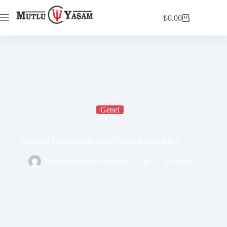
₺
0.00
Genel
Ebeveyn Tükenmişliği Nedir? Nasıl Başa Çıkılır?
By
Mutlu Yaşam Psikoloji
On
In
Genel