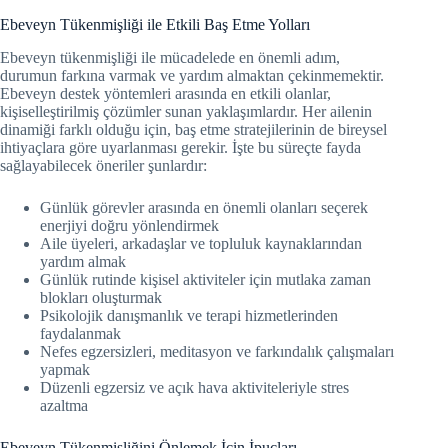
Ebeveyn Tükenmişliği ile Etkili Baş Etme Yolları
Ebeveyn tükenmişliği ile mücadelede en önemli adım,
durumun farkına varmak ve yardım almaktan çekinmemektir.
Ebeveyn destek yöntemleri arasında en etkili olanlar,
kişiselleştirilmiş çözümler sunan yaklaşımlardır. Her ailenin
dinamiği farklı olduğu için, baş etme stratejilerinin de bireysel
ihtiyaçlara göre uyarlanması gerekir. İşte bu süreçte fayda
sağlayabilecek öneriler şunlardır:
Günlük görevler arasında en önemli olanları seçerek
enerjiyi doğru yönlendirmek
Aile üyeleri, arkadaşlar ve topluluk kaynaklarından
yardım almak
Günlük rutinde kişisel aktiviteler için mutlaka zaman
blokları oluşturmak
Psikolojik danışmanlık ve terapi hizmetlerinden
faydalanmak
Nefes egzersizleri, meditasyon ve farkındalık çalışmaları
yapmak
Düzenli egzersiz ve açık hava aktiviteleriyle stres
azaltma
Ebeveyn Tükenmişliğini Önlemek İçin İpuçları