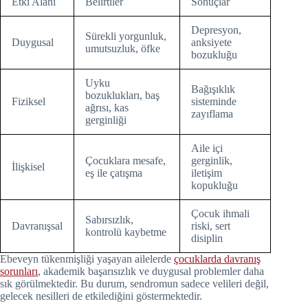
Etki Alanı
Belirtiler
Sonuçlar
Depresyon,
Sürekli yorgunluk,
Duygusal
anksiyete
umutsuzluk, öfke
bozukluğu
Uyku
Bağışıklık
bozuklukları, baş
Fiziksel
sisteminde
ağrısı, kas
zayıflama
gerginliği
Aile içi
Çocuklara mesafe,
gerginlik,
İlişkisel
eş ile çatışma
iletişim
kopukluğu
Çocuk ihmali
Sabırsızlık,
Davranışsal
riski, sert
kontrolü kaybetme
disiplin
Ebeveyn tükenmişliği yaşayan ailelerde
çocuklarda davranış
sorunları
, akademik başarısızlık ve duygusal problemler daha
sık görülmektedir. Bu durum, sendromun sadece velileri değil,
gelecek nesilleri de etkilediğini göstermektedir.