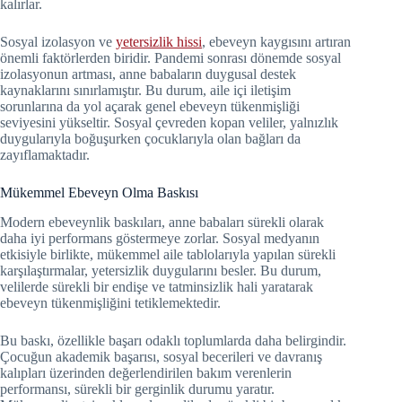
kalırlar.
Sosyal izolasyon ve
yetersizlik hissi
, ebeveyn kaygısını artıran
önemli faktörlerden biridir. Pandemi sonrası dönemde sosyal
izolasyonun artması, anne babaların duygusal destek
kaynaklarını sınırlamıştır. Bu durum, aile içi iletişim
sorunlarına da yol açarak genel ebeveyn tükenmişliği
seviyesini yükseltir. Sosyal çevreden kopan veliler, yalnızlık
duygularıyla boğuşurken çocuklarıyla olan bağları da
zayıflamaktadır.
Mükemmel Ebeveyn Olma Baskısı
Modern ebeveynlik baskıları, anne babaları sürekli olarak
daha iyi performans göstermeye zorlar. Sosyal medyanın
etkisiyle birlikte, mükemmel aile tablolarıyla yapılan sürekli
karşılaştırmalar, yetersizlik duygularını besler. Bu durum,
velilerde sürekli bir endişe ve tatminsizlik hali yaratarak
ebeveyn tükenmişliğini tetiklemektedir.
Bu baskı, özellikle başarı odaklı toplumlarda daha belirgindir.
Çocuğun akademik başarısı, sosyal becerileri ve davranış
kalıpları üzerinden değerlendirilen bakım verenlerin
performansı, sürekli bir gerginlik durumu yaratır.