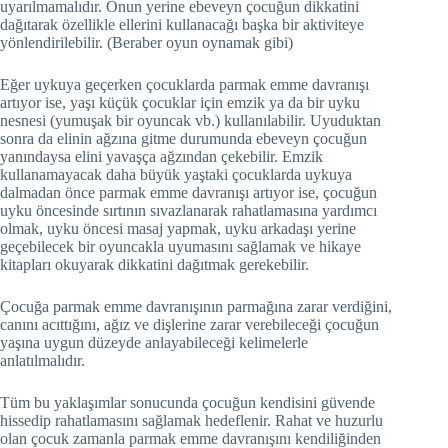
uyarılmamalıdır. Onun yerine ebeveyn çocuğun dikkatini
dağıtarak özellikle ellerini kullanacağı başka bir aktiviteye
yönlendirilebilir. (Beraber oyun oynamak gibi)
Eğer uykuya geçerken çocuklarda parmak emme davranışı
artıyor ise, yaşı küçük çocuklar için emzik ya da bir uyku
nesnesi (yumuşak bir oyuncak vb.) kullanılabilir. Uyuduktan
sonra da elinin ağzına gitme durumunda ebeveyn çocuğun
yanındaysa elini yavaşça ağzından çekebilir. Emzik
kullanamayacak daha büyük yaştaki çocuklarda uykuya
dalmadan önce parmak emme davranışı artıyor ise, çocuğun
uyku öncesinde sırtının sıvazlanarak rahatlamasına yardımcı
olmak, uyku öncesi masaj yapmak, uyku arkadaşı yerine
geçebilecek bir oyuncakla uyumasını sağlamak ve hikaye
kitapları okuyarak dikkatini dağıtmak gerekebilir.
Çocuğa parmak emme davranışının parmağına zarar verdiğini,
canını acıttığını, ağız ve dişlerine zarar verebileceği çocuğun
yaşına uygun düzeyde anlayabileceği kelimelerle
anlatılmalıdır.
Tüm bu yaklaşımlar sonucunda çocuğun kendisini güvende
hissedip rahatlamasını sağlamak hedeflenir. Rahat ve huzurlu
olan çocuk zamanla parmak emme davranışını kendiliğinden