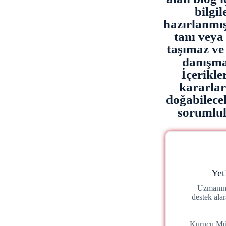
bilgi
hazırlanmışt
tanı veya 
taşımaz ve
danışma
İçerikl
kararla
doğabilece
sorumlulu
Yet
Uzmanımı
destek ala
Kurucu Mü