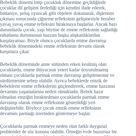
Bebeklik dönemi bitip çocukluk dönemine geçildiğinde
çocuklar dil gelişimi ilerlediği için kendini ifade ederek,
battaniye, peluş oyuncak gibi objelere dokunarak, dişlerinin
çıkması sonucunda çiğneme refleksinin gelişmesiyle beraber
yavaş yavaş emme refleksini bırakmaya başlarlar. Ancak bazı
durumlarda çocuk, yaşı büyüse de emme refleksinin sağladığı
rahatlama durumunun hazzını başka alışkanlıklardan
karşılayamaz. Böyle olunca çocuklarda emme davranışı
bebeklik dönemindeki emme refleksinin devamı olarak
karşımıza çıkar.
Bebeklik döneminde anne sütünden erken kesilmiş olan
çocuklarda, emme ihtiyacının yeteri kadar doyurulmamış
olması çocuklarda parmak emme davranışı geliştirmesine ve
sürdürmesine sebep olabilir. Ayrıca bebeklerde emzik de
bebeklerin emme reflekslerini güçlendirerek, emme hazzının
devamını yaşamalarına neden olmaktadır. Bebek hazır
olmadan emziğin bıraktırılması çocuklarda parmak emme
davranışı olarak emme refleksinin gösterildiği yeri
değiştirebilir. Böylece çocuk emzik emme refleksinin
devamını parmağı üzerinden göstermeye başlar.
Çocuklarda parmak emmeye neden olan farklı duygusal
problemler de söz konusu olabilir. Örneğin evde huzursuz bir