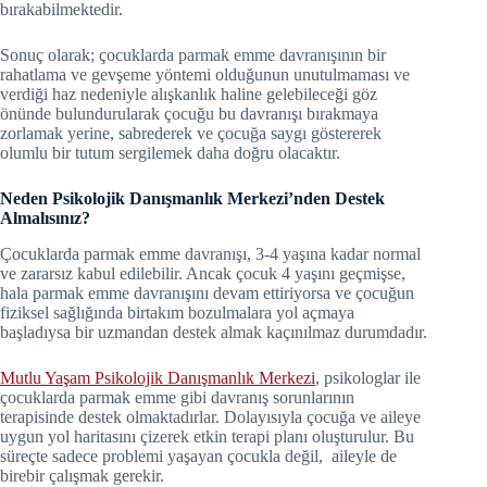
bırakabilmektedir.
Sonuç olarak; çocuklarda parmak emme davranışının bir
rahatlama ve gevşeme yöntemi olduğunun unutulmaması ve
verdiği haz nedeniyle alışkanlık haline gelebileceği göz
önünde bulundurularak çocuğu bu davranışı bırakmaya
zorlamak yerine, sabrederek ve çocuğa saygı göstererek
olumlu bir tutum sergilemek daha doğru olacaktır.
Neden Psikolojik Danışmanlık Merkezi’nden Destek
Almalısınız?
Çocuklarda parmak emme davranışı, 3-4 yaşına kadar normal
ve zararsız kabul edilebilir. Ancak çocuk 4 yaşını geçmişse,
hala parmak emme davranışını devam ettiriyorsa ve çocuğun
fiziksel sağlığında birtakım bozulmalara yol açmaya
başladıysa bir uzmandan destek almak kaçınılmaz durumdadır.
Mutlu Yaşam Psikolojik Danışmanlık Merkezi
, psikologlar ile
çocuklarda parmak emme gibi davranış sorunlarının
terapisinde destek olmaktadırlar. Dolayısıyla çocuğa ve aileye
uygun yol haritasını çizerek etkin terapi planı oluşturulur. Bu
süreçte sadece problemi yaşayan çocukla değil, aileyle de
birebir çalışmak gerekir.