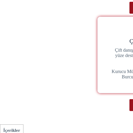
Ç
Çift danı
yüze dest
Kurucu Mü
Burc
İçerikler