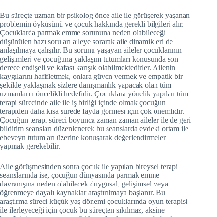
Bu süreçte uzman bir psikolog önce aile ile görüşerek yaşanan
problemin öyküsünü ve çocuk hakkında gerekli bilgileri alır.
Çocuklarda parmak emme sorununa neden olabileceği
düşünülen bazı soruları aileye sorarak aile dinamikleri de
anlaşılmaya çalışılır. Bu sorunu yaşayan aileler çocuklarının
gelişimleri ve çocuğuna yaklaşım tutumları konusunda son
derece endişeli ve kafası karışık olabilmektedirler. Ailenin
kaygılarını hafifletmek, onlara güven vermek ve empatik bir
şekilde yaklaşmak sizlere danışmanlık yapacak olan tüm
uzmanların öncelikli hedefidir. Çocuklara yönelik yapılan tüm
terapi sürecinde aile ile iş birliği içinde olmak çocuğun
terapiden daha kısa sürede fayda görmesi için çok önemlidir.
Çocuğun terapi süreci boyunca zaman zaman aileler ile de geri
bildirim seansları düzenlenerek bu seanslarda evdeki ortam ile
ebeveyn tutumları üzerine konuşarak değerlendirmeler
yapmak gerekebilir.
Aile görüşmesinden sonra çocuk ile yapılan bireysel terapi
seanslarında ise, çocuğun dünyasında parmak emme
davranışına neden olabilecek duygusal, gelişimsel veya
öğrenmeye dayalı kaynaklar araştırılmaya başlanır. Bu
araştırma süreci küçük yaş dönemi çocuklarında oyun terapisi
ile ilerleyeceği için çocuk bu süreçten sıkılmaz, aksine