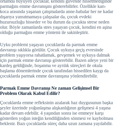
ortamda büyüyen çocuklar, kendini güvende hissetmediğinde
parmağını emme davranışını gösterebilirler. Özellikle karı-
koca arasında yaşanan çatışmalarda anne-babalar her ne kadar
dışarıya yansıtmamaya çalışsalar da, çocuk evdeki
huzursuzluğu hisseder ve bu durum da çocukta strese neden
olur. Böyle zamanlarda stres yaşayan çocuk, kendini en aşina
olduğu parmağını emme yöntemi ile sakinleştirir.
Uyku problemi yaşayan çocuklarda da parmak emme
davranışı sıklıkla görülür. Çocuk uykuya geçiş evresinde
problem yaşıyorsa rahatlamak, gevşemek ve uykuya dalmak
için parmak emme davranışı gösterebilir. Bazen aileye yeni bir
kardeş geldiğinde, boşanma ve ayrılık süreçleri ile okula
başlama dönemlerinde çocuk tarafından hissedilen kaygı da
çocuklarda parmak emme davranışına yönlendirebilir.
Parmak Emme Davranışı Ne zaman Gelişimsel Bir
Problem Olarak Kabul Edilir?
Çocuklarda emme refleksinin azalarak haz duygusunun başka
şeyler üzerinde yoğunlaşma alışkanlığının gelişmesi 4 yaşına
kadar devam edebilir. 4 yaşından sonra ise emmeye karşı
gösterilen yoğun isteğin kendiliğinden sönmesi ve kaybolması
beklenir. Bazı çocuklarda süreç daha uzun zamana yayılabilir.