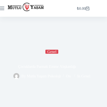
₺
0.00
Genel
Çocuklarda Parmak Emme Alışkanlığı
By
Mutlu Yaşam Psikoloji
On
In
Genel