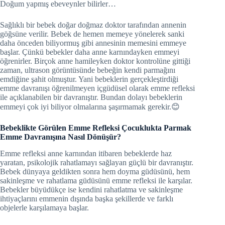
Doğum yapmış ebeveynler bilirler…
Sağlıklı bir bebek doğar doğmaz doktor tarafından annenin
göğsüne verilir. Bebek de hemen memeye yönelerek sanki
daha önceden biliyormuş gibi annesinin memesini emmeye
başlar. Çünkü bebekler daha anne karnındayken emmeyi
öğrenirler. Birçok anne hamileyken doktor kontrolüne gittiği
zaman, ultrason görüntüsünde bebeğin kendi parmağını
emdiğine şahit olmuştur. Yani bebeklerin gerçekleştirdiği
emme davranışı öğrenilmeyen içgüdüsel olarak emme refleksi
ile açıklanabilen bir davranıştır. Bundan dolayı bebeklerin
emmeyi çok iyi biliyor olmalarına şaşırmamak gerekir.😊
Bebeklikte Görülen Emme Refleksi Çocuklukta Parmak
Emme Davranışına Nasıl Dönüşür?
Emme refleksi anne karnından itibaren bebeklerde haz
yaratan, psikolojik rahatlamayı sağlayan güçlü bir davranıştır.
Bebek dünyaya geldikten sonra hem doyma güdüsünü, hem
sakinleşme ve rahatlama güdüsünü emme refleksi ile karşılar.
Bebekler büyüdükçe ise kendini rahatlatma ve sakinleşme
ihtiyaçlarını emmenin dışında başka şekillerde ve farklı
objelerle karşılamaya başlar.