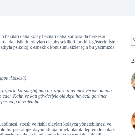
in bazıları daha kolay bazıları daha zor olsa da herkesin
da kişilerin olayları ele alış şekilleri farklılık gösterir. İşte
r adıyla psikolojik esneklik konusunu sizler için bu yazımızda
B
eşeden güçlüdür.”
zü)
 rüzgarla karşılaştığında o rüzgâra direnmek yerine onunla
m eder. Kalın ve katı gövdesiyle oldukça heybetli görünen
pes edip devrilebilir.
abilmesi, stresli ve riskli olayları kolayca yönetebilmesi ve
mlu bir psikolojik dayanıklılığa örnek olarak depremde enkaz
ilmesini ya da ev içinde anne baba arasındaki şiddetli