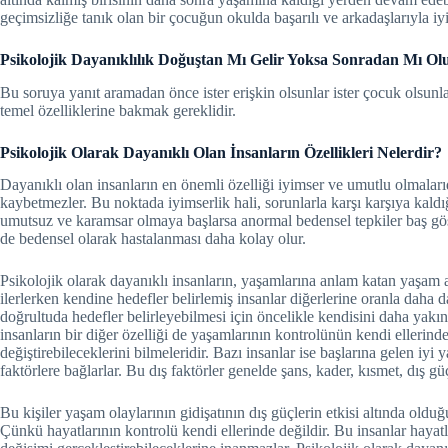
geçimsizliğe tanık olan bir çocuğun okulda başarılı ve arkadaşlarıyla iy
Psikolojik Dayanıklılık Doğuştan Mı Gelir Yoksa Sonradan Mı Ol
Bu soruya yanıt aramadan önce ister erişkin olsunlar ister çocuk olsunlar 
temel özelliklerine bakmak gereklidir.
Psikolojik Olarak Dayanıklı Olan İnsanların Özellikleri Nelerdir?
Dayanıklı olan insanların en önemli özelliği iyimser ve umutlu olmalarıdı
kaybetmezler. Bu noktada iyimserlik hali, sorunlarla karşı karşıya kaldı
umutsuz ve karamsar olmaya başlarsa anormal bedensel tepkiler baş gö
de bedensel olarak hastalanması daha kolay olur.
Psikolojik olarak dayanıklı insanların, yaşamlarına anlam katan yaşa
ilerlerken kendine hedefler belirlemiş insanlar diğerlerine oranla daha 
doğrultuda hedefler belirleyebilmesi için öncelikle kendisini daha yakı
insanların bir diğer özelliği de yaşamlarının kontrolünün kendi ellerind
değiştirebileceklerini bilmeleridir. Bazı insanlar ise başlarına gelen iyi
faktörlere bağlarlar. Bu dış faktörler genelde şans, kader, kısmet, dış güçl
Bu kişiler yaşam olaylarının gidişatının dış güçlerin etkisi altında old
Çünkü hayatlarının kontrolü kendi ellerinde değildir. Bu insanlar hay