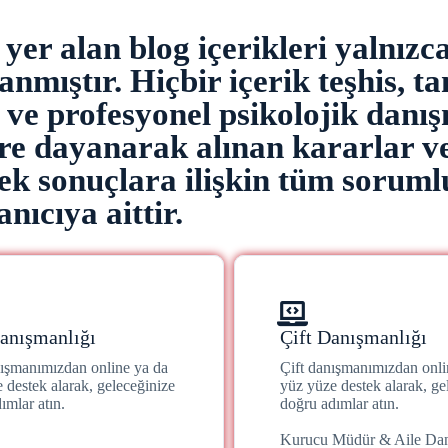
er alan blog içerikleri yalnızc
nmıştır. Hiçbir içerik teşhis, ta
z ve profesyonel psikolojik danı
ere dayanarak alınan kararlar v
k sonuçlara ilişkin tüm soruml
anıcıya aittir.
anışmanlığı
Çift Danışmanlığı
nışmanımızdan online ya da
Çift danışmanımızdan onli
 destek alarak, geleceğinize
yüz yüze destek alarak, ge
ımlar atın.
doğru adımlar atın.
Kurucu Müdür & Aile Da