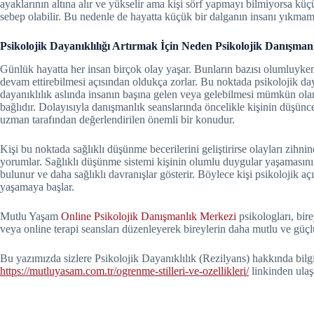
ayaklarının altına alır ve yükselir ama kişi sörf yapmayı bilmiyorsa kü
sebep olabilir. Bu nedenle de hayatta küçük bir dalganın insanı yıkmamas
Psikolojik Dayanıklılığı Artırmak İçin Neden Psikolojik Danışmanl
Günlük hayatta her insan birçok olay yaşar. Bunların bazısı olumluyken 
devam ettirebilmesi açısından oldukça zorlar. Bu noktada psikolojik da
dayanıklılık aslında insanın başına gelen veya gelebilmesi mümkün olan 
bağlıdır. Dolayısıyla danışmanlık seanslarında öncelikle kişinin düşün
uzman tarafından değerlendirilen önemli bir konudur.
Kişi bu noktada sağlıklı düşünme becerilerini geliştirirse olayları zih
yorumlar. Sağlıklı düşünme sistemi kişinin olumlu duygular yaşamasını 
bulunur ve daha sağlıklı davranışlar gösterir. Böylece kişi psikolojik
yaşamaya başlar.
Mutlu Yaşam
Online Psikolojik Danışmanlık Merkezi
psikologları, bir
veya online terapi seansları düzenleyerek bireylerin daha mutlu ve güçlü
Bu yazımızda sizlere
Psikolojik Dayanıklılık
(Rezilyans) hakkında bilgi
https://mutluyasam.com.tr/ogrenme-stilleri-ve-ozellikleri/
linkinden ulaşa