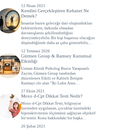
12 Nisan 2021
Kendini Gerçekleştiren Kehanet Ne
Demek?
İnsanlar bazen geleceğe dair oluşturdukları
beklentilerin, farkında olmadan
davranışlarını şekillendirdiğini
deneyimleyebilir. Bir kişi başarısız olacağını
düşündüğünde daha az çaba gösterebilir,…
12 Temmuz 2026
Gürmen Group & Ramsey Kurumsal
Etkinliği
Uzman Klinik Psikolog Burcu Yarapsanlı
Zayim, Gürmen Group tarafından
düzenlenen Etkili ve Kaliteli İletişim
Kurmayı ele alan “İki Lafın Arası…
27 Ekim 2021
Moxo d-Cpt Dikkat Testi Nedir?
Moxo d-Cpt Dikkat Testi, bilgisayar
üzerinden uygulanan, çocuklar üzerindeki
hiperaktivitenin ölçümünü sağlayan objektif
bir testtir. Konu hakkındaki bir başka…
26 Şubat 2021