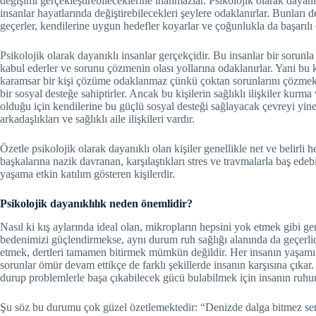
değişimi gerçekleştirebileceklerine inanmazlar. Psikolojik olarak dayanık
insanlar hayatlarında değiştirebilecekleri şeylere odaklanırlar. Bunları
geçerler, kendilerine uygun hedefler koyarlar ve çoğunlukla da başarılı 
Psikolojik olarak dayanıklı insanlar gerçekçidir. Bu insanlar bir sorunla
kabul ederler ve sorunu çözmenin olası yollarına odaklanırlar. Yani bu 
karamsar bir kişi çözüme odaklanmaz çünkü çoktan sorunlarını çözmekte
bir sosyal desteğe sahiptirler. Ancak bu kişilerin sağlıklı ilişkiler kurma
olduğu için kendilerine bu güçlü sosyal desteği sağlayacak çevreyi yine 
arkadaşlıkları ve sağlıklı aile ilişkileri vardır.
Özetle psikolojik olarak dayanıklı olan kişiler genellikle net ve belirli he
başkalarına nazik davranan, karşılaştıkları stres ve travmalarla baş ede
yaşama etkin katılım gösteren kişilerdir.
Psikolojik dayanıklılık neden önemlidir?
Nasıl ki kış aylarında ideal olan, mikropların hepsini yok etmek gibi g
bedenimizi güçlendirmekse, aynı durum ruh sağlığı alanında da geçerlid
etmek, dertleri tamamen bitirmek mümkün değildir. Her insanın yaşamı b
sorunlar ömür devam ettikçe de farklı şekillerde insanın karşısına çıkar
durup problemlerle başa çıkabilecek gücü bulabilmek için insanın ruhun
Şu söz bu durumu çok güzel özetlemektedir: “Denizde dalga bitmez sen