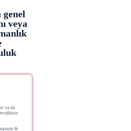
a genel
nı veya
şmanlık
e
uluk
ne ya da
leceğinize
nışmanı &