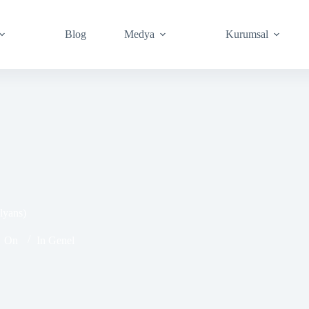
Blog
Medya
Kurumsal
lyans)
On
In
Genel