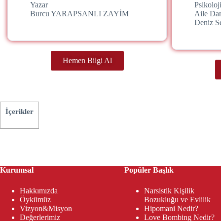
Yazar
Psikolo
Burcu YARAPSANLI ZAYİM
Aile Da
Deniz 
Hemen Bilgi Al
İçerikler
Kurumsal
Popüler Başlık
Hakkımızda
Narsistik Kişilik
Öykümüz
Bozukluğu ve Evlilik
Vizyon&Misyon
Hipomani Nedir?
Değerlerimiz
Love Bombing Nedir?