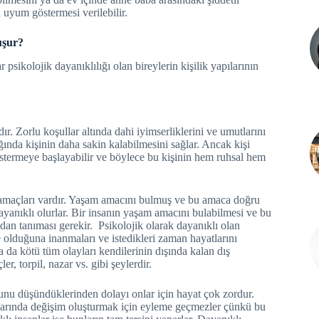
i uyum göstermesi verilebilir.
uşur?
psikolojik dayanıklılığı olan bireylerin kişilik yapılarının
r. Zorlu koşullar altında dahi iyimserliklerini ve umutlarını
ğında kişinin daha sakin kalabilmesini sağlar. Ancak kişi
stermeye başlayabilir ve böylece bu kişinin hem ruhsal hem
m amaçları vardır. Yaşam amacını bulmuş ve bu amaca doğru
dayanıklı olurlar. Bir insanın yaşam amacını bulabilmesi ve bu
ndan tanıması gerekir. Psikolojik olarak dayanıklı olan
e olduğuna inanmaları ve istedikleri zaman hayatlarını
 ya da kötü tüm olayları kendilerinin dışında kalan dış
er, torpil, nazar vs. gibi şeylerdir.
uğunu düşündüklerinden dolayı onlar için hayat çok zordur.
atlarında değişim oluşturmak için eyleme geçmezler çünkü bu