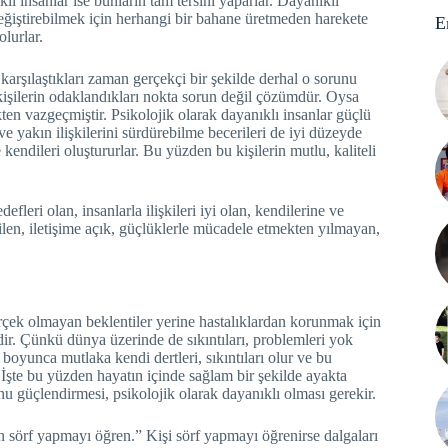
lı insanlar ise bunların tam tersini yaparlar. Dayanıklı
 değiştirebilmek için herhangi bir bahane üretmeden harekete
E
olurlar.
 karşılaştıkları zaman gerçekçi bir şekilde derhal o sorunu
kişilerin odaklandıkları nokta sorun değil çözümdür. Oysa
n vazgeçmiştir. Psikolojik olarak dayanıklı insanlar güçlü
 ve yakın ilişkilerini sürdürebilme becerileri de iyi düzeyde
kendileri oluştururlar. Bu yüzden bu kişilerin mutlu, kaliteli
defleri olan, insanlarla ilişkileri iyi olan, kendilerine ve
bilen, iletişime açık, güçlüklerle mücadele etmekten yılmayan,
erçek olmayan beklentiler yerine hastalıklardan korunmak için
ir. Çünkü dünya üzerinde de sıkıntıları, problemleri yok
oyunca mutlaka kendi dertleri, sıkıntıları olur ve bu
. İşte bu yüzden hayatın içinde sağlam bir şekilde ayakta
u güçlendirmesi, psikolojik olarak dayanıklı olması gerekir.
 sörf yapmayı öğren.” Kişi sörf yapmayı öğrenirse dalgaları