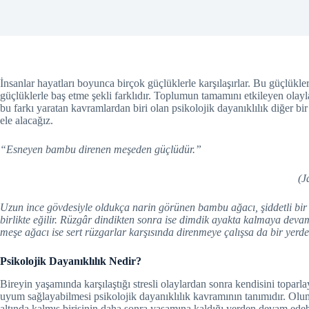
İnsanlar hayatları boyunca birçok güçlüklerle karşılaşırlar. Bu güçlükler
güçlüklerle baş etme şekli farklıdır. Toplumun tamamını etkileyen olaylarda 
bu farkı yaratan kavramlardan biri olan psikolojik dayanıklılık diğer bi
ele alacağız.
“Esneyen bambu direnen m
(Japon Atasö
Uzun ince gövdesiyle oldukça narin görünen bambu ağacı, şiddetli bir
birlikte eğilir. Rüzgâr dindikten sonra ise dimdik ayakta kalmaya deva
meşe ağacı ise sert rüzgarlar karşısında direnmeye çalışsa da bir yerde 
Psikolojik Dayanıklılık Nedir?
Bireyin yaşamında karşılaştığı stresli olaylardan sonra kendisini toparlay
uyum sağlayabilmesi psikolojik dayanıklılık kavramının tanımıdır. Olu
altında kalmış birisinin daha sonra yaşamına kaldığı yerden devam edeb