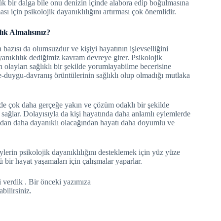
çük bir dalga bile onu denizin içinde alabora edip boğulmasına
ı için psikolojik dayanıklılığını artırması çok önemlidir.
ık Almalısınız?
bazısı da olumsuzdur ve kişiyi hayatının işlevselliğini
yanıklılık dediğimiz kavram devreye girer. Psikolojik
olayları sağlıklı bir şekilde yorumlayabilme becerisine
ce-duygu-davranış örüntülerinin sağlıklı olup olmadığı mutlaka
ninde çok daha gerçeğe yakın ve çözüm odaklı bir şekilde
sağlar. Dolayısıyla da kişi hayatında daha anlamlı eylemlerde
 açıdan daha dayanıklı olacağından hayatı daha doyumlu ve
eylerin psikolojik dayanıklılığını desteklemek için yüz yüze
 bir hayat yaşamaları için çalışmalar yaparlar.
 verdik . Bir önceki yazımıza
bilirsiniz.