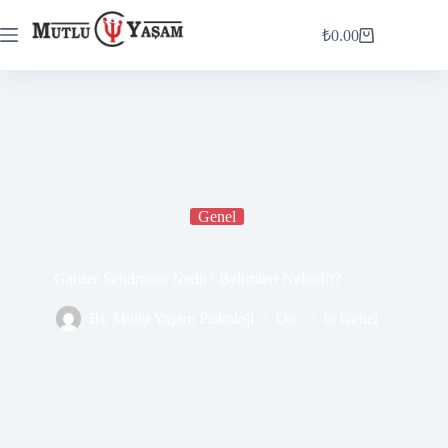
₺
0.00
Genel
Ganser Sendromu Nedir? Belirtileri Nelerdir?
By
Mutlu Yaşam Psikoloji
On
In
Genel