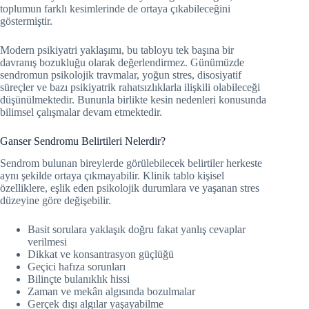
toplumun farklı kesimlerinde de ortaya çıkabileceğini
göstermiştir.
Modern psikiyatri yaklaşımı, bu tabloyu tek başına bir
davranış bozukluğu olarak değerlendirmez. Günümüzde
sendromun psikolojik travmalar, yoğun stres, disosiyatif
süreçler ve bazı psikiyatrik rahatsızlıklarla ilişkili olabileceği
düşünülmektedir. Bununla birlikte kesin nedenleri konusunda
bilimsel çalışmalar devam etmektedir.
Ganser Sendromu Belirtileri Nelerdir?
Sendrom bulunan bireylerde görülebilecek belirtiler herkeste
aynı şekilde ortaya çıkmayabilir. Klinik tablo kişisel
özelliklere, eşlik eden psikolojik durumlara ve yaşanan stres
düzeyine göre değişebilir.
Basit sorulara yaklaşık doğru fakat yanlış cevaplar
verilmesi
Dikkat ve konsantrasyon güçlüğü
Geçici hafıza sorunları
Bilinçte bulanıklık hissi
Zaman ve mekân algısında bozulmalar
Gerçek dışı algılar yaşayabilme