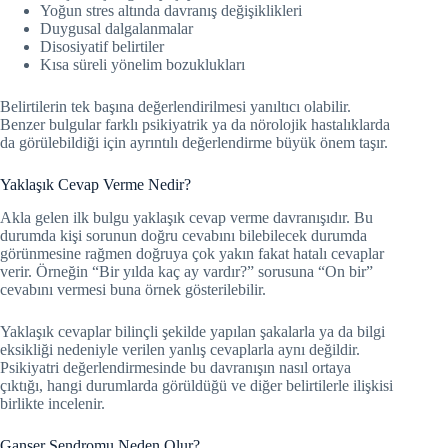
Yoğun stres altında davranış değişiklikleri
Duygusal dalgalanmalar
Disosiyatif belirtiler
Kısa süreli yönelim bozuklukları
Belirtilerin tek başına değerlendirilmesi yanıltıcı olabilir.
Benzer bulgular farklı psikiyatrik ya da nörolojik hastalıklarda
da görülebildiği için ayrıntılı değerlendirme büyük önem taşır.
Yaklaşık Cevap Verme Nedir?
Akla gelen ilk bulgu yaklaşık cevap verme davranışıdır. Bu
durumda kişi sorunun doğru cevabını bilebilecek durumda
görünmesine rağmen doğruya çok yakın fakat hatalı cevaplar
verir. Örneğin “Bir yılda kaç ay vardır?” sorusuna “On bir”
cevabını vermesi buna örnek gösterilebilir.
Yaklaşık cevaplar bilinçli şekilde yapılan şakalarla ya da bilgi
eksikliği nedeniyle verilen yanlış cevaplarla aynı değildir.
Psikiyatri değerlendirmesinde bu davranışın nasıl ortaya
çıktığı, hangi durumlarda görüldüğü ve diğer belirtilerle ilişkisi
birlikte incelenir.
Ganser Sendromu Neden Olur?