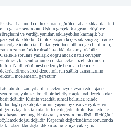
Psikiyatri alanında oldukça nadir görülen rahatsızlıklardan biri
olan ganser sendromu, kişinin gerçeklik algısını, düşünce
süreçlerini ve verdiği yanıtları etkileyebilen karmaşık bir
psikiyatrik tablodur. Günlük yaşamda çok sık karşılaşılmaması
nedeniyle toplum tarafından yeterince bilinmeyen bu durum,
zaman zaman farklı ruhsal hastalıklarla karıştırılabilir.
Özellikle sorulara yaklaşık doğru ancak hatalı cevaplar
verilmesi, bu sendromun en dikkat çekici özelliklerinden
biridir. Nadir görülmesi nedeniyle hem tanı hem de
değerlendirme süreci deneyimli ruh sağlığı uzmanlarının
dikkatli incelemesini gerektirir.
Literatürde uzun yıllardır incelenmeye devam eden ganser
sendromu, yalnızca belirli bir belirtiyle açıklanabilecek kadar
basit değildir. Kişinin yaşadığı ruhsal belirtiler, içinde
bulunduğu psikolojik durum, yaşam öyküsü ve eşlik eden
diğer psikiyatrik tablolar birlikte değerlendirilir. Bu nedenle
tek başına herhangi bir davranışın sendromu düşündürdüğünü
söylemek doğru değildir. Kapsamlı değerlendirme sonucunda
farklı olasılıklar dışlandıktan sonra tanıya yaklaşılır.