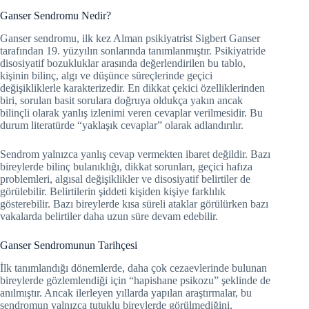
Ganser Sendromu Nedir?
Ganser sendromu, ilk kez Alman psikiyatrist Sigbert Ganser
tarafından 19. yüzyılın sonlarında tanımlanmıştır. Psikiyatride
disosiyatif bozukluklar arasında değerlendirilen bu tablo,
kişinin bilinç, algı ve düşünce süreçlerinde geçici
değişikliklerle karakterizedir. En dikkat çekici özelliklerinden
biri, sorulan basit sorulara doğruya oldukça yakın ancak
bilinçli olarak yanlış izlenimi veren cevaplar verilmesidir. Bu
durum literatürde “yaklaşık cevaplar” olarak adlandırılır.
Sendrom yalnızca yanlış cevap vermekten ibaret değildir. Bazı
bireylerde bilinç bulanıklığı, dikkat sorunları, geçici hafıza
problemleri, algısal değişiklikler ve disosiyatif belirtiler de
görülebilir. Belirtilerin şiddeti kişiden kişiye farklılık
gösterebilir. Bazı bireylerde kısa süreli ataklar görülürken bazı
vakalarda belirtiler daha uzun süre devam edebilir.
Ganser Sendromunun Tarihçesi
İlk tanımlandığı dönemlerde, daha çok cezaevlerinde bulunan
bireylerde gözlemlendiği için “hapishane psikozu” şeklinde de
anılmıştır. Ancak ilerleyen yıllarda yapılan araştırmalar, bu
sendromun yalnızca tutuklu bireylerde görülmediğini,