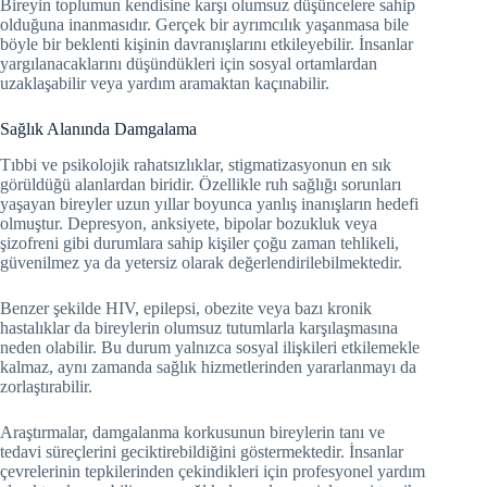
Bireyin toplumun kendisine karşı olumsuz düşüncelere sahip
olduğuna inanmasıdır. Gerçek bir ayrımcılık yaşanmasa bile
böyle bir beklenti kişinin davranışlarını etkileyebilir. İnsanlar
yargılanacaklarını düşündükleri için sosyal ortamlardan
uzaklaşabilir veya yardım aramaktan kaçınabilir.
Sağlık Alanında Damgalama
Tıbbi ve psikolojik rahatsızlıklar, stigmatizasyonun en sık
görüldüğü alanlardan biridir. Özellikle ruh sağlığı sorunları
yaşayan bireyler uzun yıllar boyunca yanlış inanışların hedefi
olmuştur. Depresyon, anksiyete, bipolar bozukluk veya
şizofreni gibi durumlara sahip kişiler çoğu zaman tehlikeli,
güvenilmez ya da yetersiz olarak değerlendirilebilmektedir.
Benzer şekilde HIV, epilepsi, obezite veya bazı kronik
hastalıklar da bireylerin olumsuz tutumlarla karşılaşmasına
neden olabilir. Bu durum yalnızca sosyal ilişkileri etkilemekle
kalmaz, aynı zamanda sağlık hizmetlerinden yararlanmayı da
zorlaştırabilir.
Araştırmalar, damgalanma korkusunun bireylerin tanı ve
tedavi süreçlerini geciktirebildiğini göstermektedir. İnsanlar
çevrelerinin tepkilerinden çekindikleri için profesyonel yardım