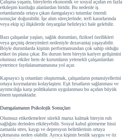
Çalışma yaşamı, bireylerin ekonomik ve sosyal açıdan en fazla
etkileşim kurduğu alanlardan biridir. Bu nedenle iş
ortamlarında ortaya çıkan damgalayıcı tutumlar önemli
sonuçlar doğurabilir. İşe alım süreçlerinde, terfi kararlarında
veya ekip içi ilişkilerde önyargılar belirleyici hale gelebilir.
Bazı çalışanlar yaşları, sağlık durumları, fiziksel özellikleri
veya geçmiş deneyimleri nedeniyle dezavantaj yaşayabilir.
Böyle durumlarda kişinin performansından çok sahip olduğu
etiket ön plana çıkar. Bu durum hem bireyin kariyer gelişimini
olumsuz etkiler hem de kurumların yetenekli çalışanlardan
yeterince faydalanamamasına yol açar.
Kapsayıcı iş ortamları oluşturmak, çalışanların potansiyellerini
ortaya koymalarını kolaylaştırır. Eşit fırsatların sağlanması ve
ayrımcılığa karşı politikaların uygulanması bu açıdan büyük
önem taşımaktadır.
Damgalamanın Psikolojik Sonuçları
Olumsuz etiketlemelere sürekli maruz kalmak bireyin ruh
sağlığını derinden etkileyebilir. Sosyal kabul görmeme hissi
zamanla stres, kaygı ve depresyon belirtilerinin ortaya
çıkmasına neden olabilir. Ayrıca kişinin benlik saygısı ve öz