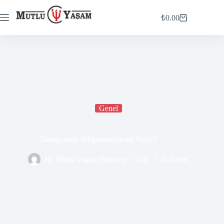
₺
0.00
Genel
Damgalama (Stigmatizasyon) Nedir?
By
Mutlu Yaşam Psikoloji
On
In
Genel