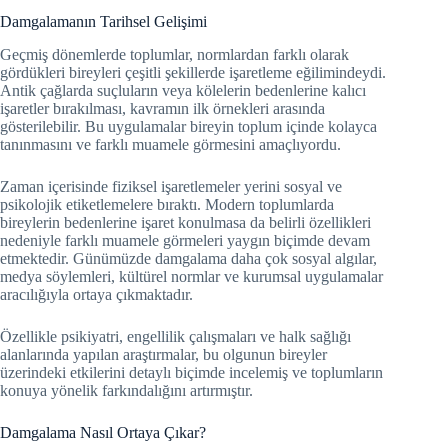
Damgalamanın Tarihsel Gelişimi
Geçmiş dönemlerde toplumlar, normlardan farklı olarak
gördükleri bireyleri çeşitli şekillerde işaretleme eğilimindeydi.
Antik çağlarda suçluların veya kölelerin bedenlerine kalıcı
işaretler bırakılması, kavramın ilk örnekleri arasında
gösterilebilir. Bu uygulamalar bireyin toplum içinde kolayca
tanınmasını ve farklı muamele görmesini amaçlıyordu.
Zaman içerisinde fiziksel işaretlemeler yerini sosyal ve
psikolojik etiketlemelere bıraktı. Modern toplumlarda
bireylerin bedenlerine işaret konulmasa da belirli özellikleri
nedeniyle farklı muamele görmeleri yaygın biçimde devam
etmektedir. Günümüzde damgalama daha çok sosyal algılar,
medya söylemleri, kültürel normlar ve kurumsal uygulamalar
aracılığıyla ortaya çıkmaktadır.
Özellikle psikiyatri, engellilik çalışmaları ve halk sağlığı
alanlarında yapılan araştırmalar, bu olgunun bireyler
üzerindeki etkilerini detaylı biçimde incelemiş ve toplumların
konuya yönelik farkındalığını artırmıştır.
Damgalama Nasıl Ortaya Çıkar?