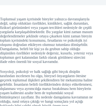
Toplumsal yaşam içerisinde bireyler yalnızca davranışlarıyla
değil, sahip oldukları özellikler, kimlikleri, sağlık durumları,
fiziksel görünümleri veya yaşam tercihleri nedeniyle de çeşitli
yargılarla karşılaşabilmektedir. Bu yargılar kimi zaman masum
değerlendirmeler şeklinde ortaya çıkarken kimi zaman bireyin
toplum içerisindeki konumunu, fırsatlarını ve psikolojik iyi
oluşunu doğrudan etkileyen olumsuz tutumlara dönüşebilir.
Damgalama, belirli bir kişi ya da grubun sahip olduğu
düşünülen özellikler nedeniyle değersiz, kusurlu, yetersiz veya
toplumun geri kalanından farklı olarak görülmesi sürecini
ifade eden önemli bir sosyal kavramdır.
Sosyoloji, psikoloji ve halk sağlığı gibi birçok disiplin
tarafından incelenen bu olgu, bireysel önyargıların ötesine
geçerek toplumsal ilişkileri şekillendiren bir mekanizma haline
gelebilir. İnsanların belirli özelliklerinden dolayı etiketlenmesi,
dışlanması veya ayrımcılığa maruz bırakılması hem bireylerin
yaşam kalitesini azaltır hem de toplumdaki sosyal
bütünleşmeyi zayıflatır. Bu nedenle damgalama kavramının ne
olduğu, nasıl ortaya çıktığı ve hangi sonuçlara yol açtığı
hakkında bilgi sahibi olmak büyük önem taşır.