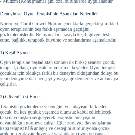
• Mutizm (Konuşmama) gibi özel durumlarda uygulanabilir.
Deneyimsel Oyun Terapisi’nin Aşamaları Nelerdir?
Norton ve Carol Crowel Norton, çocuklarla gerçekleştirdikleri
oyun terapilerinin beş farklı aşamadan geçtiğini
gözlemlemişlerdir. Bu aşamalar sırasıyla keşif, güveni test
etme, bağlılık, terapötik büyüme ve sonlandırma aşamalarıdır.
1) Keşif Aşaması:
Oyun terapisine başladıktan sonraki ilk birkaç seansta çocuk;
terapisti, odayı, oyuncakları ve süreci keşfeder. Oyun terapisi
çocuklar için oldukça farklı bir deneyim olduğundan dolayı bu
yeni deneyime dair her şeyi yavaşça gözlemlerler ve anlamaya
çalışırlar.
2) Güveni Test Etme:
Terapistin gözlemleme yeteneğini ve anlayışını fark eden
çocuk, bu kez günlük yaşamda olumsuz kabul edilebilecek
bazı davranışları sergileyerek terapistin anlayışının
devamlılığını görmeye çalışır. Eğer zorlayıcı davranışlarına
karşı terapist hâlâ anlayış ve desteğini sürdürüyorsa çocuk
artık onu zorlayan duygusal yaşantılarını oyun odasına