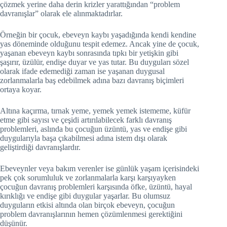
çözmek yerine daha derin krizler yarattığından “problem
davranışlar” olarak ele alınmaktadırlar.
Örneğin bir çocuk, ebeveyn kaybı yaşadığında kendi kendine
yas döneminde olduğunu tespit edemez. Ancak yine de çocuk,
yaşanan ebeveyn kaybı sonrasında tıpkı bir yetişkin gibi
şaşırır, üzülür, endişe duyar ve yas tutar. Bu duyguları sözel
olarak ifade edemediği zaman ise yaşanan duygusal
zorlanmalarla baş edebilmek adına bazı davranış biçimleri
ortaya koyar.
Altına kaçırma, tırnak yeme, yemek yemek istememe, küfür
etme gibi sayısı ve çeşidi artırılabilecek farklı davranış
problemleri, aslında bu çocuğun üzüntü, yas ve endişe gibi
duygularıyla başa çıkabilmesi adına istem dışı olarak
geliştirdiği davranışlardır.
Ebeveynler veya bakım verenler ise günlük yaşam içerisindeki
pek çok sorumluluk ve zorlanmalarla karşı karşıyayken
çocuğun davranış problemleri karşısında öfke, üzüntü, hayal
kırıklığı ve endişe gibi duygular yaşarlar. Bu olumsuz
duyguların etkisi altında olan birçok ebeveyn, çocuğun
problem davranışlarının hemen çözümlenmesi gerektiğini
düşünür.