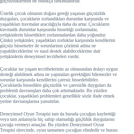
güçsüzlüklerinin de oldukça farkındadırlar.
Üstelik çocuk olmanın doğası gereği yaşanan güçsüzlük
duyguları, çocukların zorlandıkları durumlar karşısında ve
yaşadıkları travmalar aracılığıyla daha da artar. Çocukların
travmatik durumlar karşısında hissettiği zorlanmalar,
yetişkinlerin hissettikleri zorlanmalardan daha yoğundur.
Çünkü yetişkinler, yaşadıkları zorluklar karşısında kendilerini
güçsüz hissetseler de sorunlarının çözümü adına ne
yapabileceklerine ve nasıl destek alabileceklerine dair
yetişkinlerin deneyimsel tecrübeleri vardır.
Çocuklar ise yaşam tecrübelerinin az olmasından dolayı uygun
desteği alabilmek adına ne yapmaları gerektiğini bilemezler ve
sorunlar karşısında kendilerini çaresiz hissedebilirler.
Çocuklarda hissedilen güçsüzlük ve çaresizlik duyguları da
problemli davranışları daha çok artırmaktadır. Bu yüzden
çocuklar, yaşadıkları problemleri genellikle sözle ifade etmek
yerine davranışlarına yansıtırlar.
Deneyimsel Oyun Terapisi tam da burada çocuğun kaybettiği
veya tam anlamıyla hiç sahip olamadığı güçlülük duygularını
çocuğa vermeyi amaçlar. Bu yüzden Deneyimsel Oyun
Terapisi sürecinde, oyun tamamen çocuğun elindedir ve burası