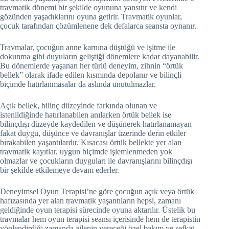
travmatik dönemi bir şekilde oyununa yansıtır ve kendi
gözünden yaşadıklarını oyuna getirir. Travmatik oyunlar,
çocuk tarafından çözümlenene dek defalarca seansta oynanır.
Travmalar, çocuğun anne karnına düştüğü ve işitme ile
dokunma gibi duyuların geliştiği dönemlere kadar dayanabilir.
Bu dönemlerde yaşanan her türlü deneyim, zihnin “örtük
bellek” olarak ifade edilen kısmında depolanır ve bilinçli
biçimde hatırlanmasalar da aslında unutulmazlar.
Açık bellek, bilinç düzeyinde farkında olunan ve
istenildiğinde hatırlanabilen anılarken örtük bellek ise
bilinçdışı düzeyde kaydedilen ve düşünerek hatırlanamayan
fakat duygu, düşünce ve davranışlar üzerinde derin etkiler
bırakabilen yaşantılardır. Kısacası örtük bellekte yer alan
travmatik kayıtlar, uygun biçimde işlemlenmeden yok
olmazlar ve çocukların duyguları ile davranışlarını bilinçdışı
bir şekilde etkilemeye devam ederler.
Deneyimsel Oyun Terapisi’ne göre çocuğun açık veya örtük
hafızasında yer alan travmatik yaşantıların hepsi, zamanı
geldiğinde oyun terapisi sürecinde oyuna aktarılır. Üstelik bu
travmalar hem oyun terapisi seansı içerisinde hem de terapistin
yönlendirdiği zamanda ailenin vereceği özel bakım ve şefkat