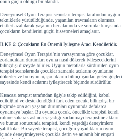
onun güçlü olduğu bir alandır.
Deneyimsel Oyun Terapisi seansları terapist tarafından uygun
tekniklerle yürütüldüğünde, yaşanılan travmaların olumsuz
etkileri azaltılarak yaşamın her alanında ve sorunlar karşısında
çocukların kendilerini güçlü hissetmeleri amaçlanır.
İLKE 6: Çocukların En Önemli İyileşme Aracı Kendileridir.
Deneyimsel Oyun Terapisi’nin varsayımına göre çocuklar,
zorlandıkları durumları oyuna nasıl dökerek iyileşeceklerini
bilinçdışı düzeyde bilirler. Uygun metotlarla sürdürülen oyun
terapisi seanslarında çocuklar zamanla acılarını oyunlarına
dökerler ve bu oyunlar, çocukların bilinçdışından gelen güçleri
sayesinde kendi acılarını iyileştirecek biçimde sürdürülür.
Kısacası terapist tarafından ilgiyle takip edildiğini, kabul
edildiğini ve desteklendiğini fark eden çocuk, bilinçdışı bir
biçimde ona acı yaşatan durumları oyununda defalarca
oynamaya başlar. Bu oyunda çocuk, öncelikle terapisti kendi
rolüne sokarak aslında yaşadığı zorlanmayı terapistine aktarır
ve bunun sonucunda terapisti, kendi yaşadığı deneyimlere
şahit kılar. Bu sayede terapist, çocuğun yaşadıklarını oyun
içinde deneyimleyerek çocukla derin ve anlamlı bir empati