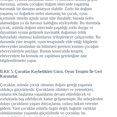
davranışı, aslında çocuğun doğum sürecinde yaşanmış
travmatik bir durumu anlatıyor olabilir. Zorlu bir doğum
yaşamış ve doğarken nefes alamamış bir çocuk, oyun
içerisinde tünelin içinde uzun süre durabilir; burada nefes
alamadığını ya da havasız kaldığını söyleyebilir. Bu durumda
çocuk, aslında doğum sürecinde yaşadığı zorlu duygu ve
duyumları oyuna getirerek travmatik doğumun örtük
hafızadaki olumsuz kalıntılarını iyileştirmeye çalışıyordur. Bu
durumda yine terapist, oyun terapisinde elde ettiği bilgilerin
ebeveynler tarafından da bilinmesi gereken kısmını çocuğun
ebeveynleriyle paylaşır. Bunun sonucunda terapist,
ebeveynlere bu konuda ne yapılması gerektiğine dair
bilgilendirmeler yapar.
İLKE 5: Çocuklar Kaybettikleri Gücü, Oyun Terapisi İle Geri
Kazanırlar.
Çocuklar, aslında çocuk olmanın doğası gereği yaşamda
oldukça güçsüzlerdir. Çocukların zihinleri ve yetenekleri,
onların tek başlarına yaşamlarını devam ettirebilecek ve
zorluklarla baş edebilecek kadar gelişmemiştir. Bu sebeplerden
dolayı çocukların yaşam ihtiyaçlarını, onlara bakım verenler
giderir. Yani çocuklar aslında özgür değil, bağımlı varlıklar
olduklarından yaşamda güçsüzlerdir ve çocuklar, bu