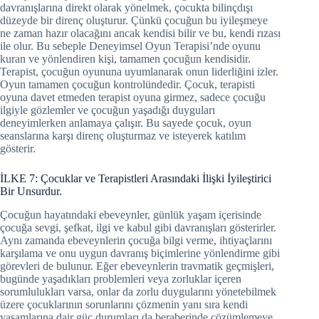
davranışlarına direkt olarak yönelmek, çocukta bilinçdışı
düzeyde bir direnç oluşturur. Çünkü çocuğun bu iyileşmeye
ne zaman hazır olacağını ancak kendisi bilir ve bu, kendi rızası
ile olur. Bu sebeple Deneyimsel Oyun Terapisi’nde oyunu
kuran ve yönlendiren kişi, tamamen çocuğun kendisidir.
Terapist, çocuğun oyununa uyumlanarak onun liderliğini izler.
Oyun tamamen çocuğun kontrolündedir. Çocuk, terapisti
oyuna davet etmeden terapist oyuna girmez, sadece çocuğu
ilgiyle gözlemler ve çocuğun yaşadığı duyguları
deneyimlerken anlamaya çalışır. Bu sayede çocuk, oyun
seanslarına karşı direnç oluşturmaz ve isteyerek katılım
gösterir.
İLKE 7: Çocuklar ve Terapistleri Arasındaki İlişki İyileştirici
Bir Unsurdur.
Çocuğun hayatındaki ebeveynler, günlük yaşam içerisinde
çocuğa sevgi, şefkat, ilgi ve kabul gibi davranışları gösterirler.
Aynı zamanda ebeveynlerin çocuğa bilgi verme, ihtiyaçlarını
karşılama ve onu uygun davranış biçimlerine yönlendirme gibi
görevleri de bulunur. Eğer ebeveynlerin travmatik geçmişleri,
bugünde yaşadıkları problemleri veya zorluklar içeren
sorumlulukları varsa, onlar da zorlu duygularını yönetebilmek
üzere çocuklarının sorunlarını çözmenin yanı sıra kendi
yaşamlarına dair güç durumları da beraberinde çözümlemeye