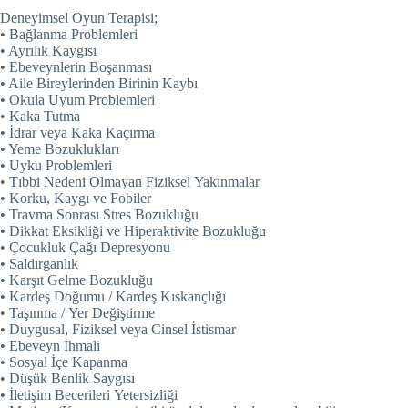
Deneyimsel Oyun Terapisi;
• Bağlanma Problemleri
• Ayrılık Kaygısı
• Ebeveynlerin Boşanması
• Aile Bireylerinden Birinin Kaybı
• Okula Uyum Problemleri
• Kaka Tutma
• İdrar veya Kaka Kaçırma
• Yeme Bozuklukları
• Uyku Problemleri
• Tıbbi Nedeni Olmayan Fiziksel Yakınmalar
• Korku, Kaygı ve Fobiler
• Travma Sonrası Stres Bozukluğu
• Dikkat Eksikliği ve Hiperaktivite Bozukluğu
• Çocukluk Çağı Depresyonu
• Saldırganlık
• Karşıt Gelme Bozukluğu
• Kardeş Doğumu / Kardeş Kıskançlığı
• Taşınma / Yer Değiştirme
• Duygusal, Fiziksel veya Cinsel İstismar
• Ebeveyn İhmali
• Sosyal İçe Kapanma
• Düşük Benlik Saygısı
• İletişim Becerileri Yetersizliği