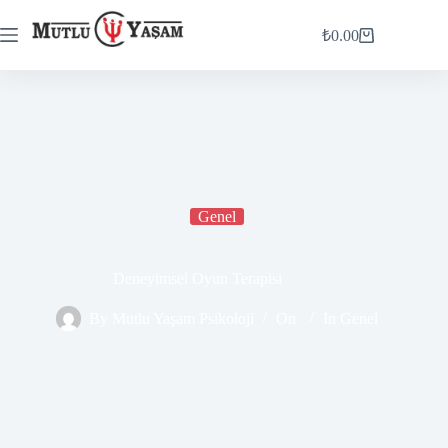
₺
0.00
Genel
Deneyimsel Oyun Terapisi
By
Mutlu Yaşam Psikoloji
On
In
Genel