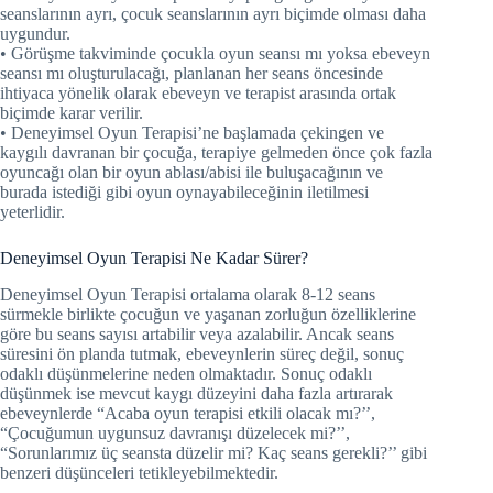
seanslarının ayrı, çocuk seanslarının ayrı biçimde olması daha
uygundur.
• Görüşme takviminde çocukla oyun seansı mı yoksa ebeveyn
seansı mı oluşturulacağı, planlanan her seans öncesinde
ihtiyaca yönelik olarak ebeveyn ve terapist arasında ortak
biçimde karar verilir.
• Deneyimsel Oyun Terapisi’ne başlamada çekingen ve
kaygılı davranan bir çocuğa, terapiye gelmeden önce çok fazla
oyuncağı olan bir oyun ablası/abisi ile buluşacağının ve
burada istediği gibi oyun oynayabileceğinin iletilmesi
yeterlidir.
Deneyimsel Oyun Terapisi Ne Kadar Sürer?
Deneyimsel Oyun Terapisi ortalama olarak 8-12 seans
sürmekle birlikte çocuğun ve yaşanan zorluğun özelliklerine
göre bu seans sayısı artabilir veya azalabilir. Ancak seans
süresini ön planda tutmak, ebeveynlerin süreç değil, sonuç
odaklı düşünmelerine neden olmaktadır. Sonuç odaklı
düşünmek ise mevcut kaygı düzeyini daha fazla artırarak
ebeveynlerde “Acaba oyun terapisi etkili olacak mı?’’,
“Çocuğumun uygunsuz davranışı düzelecek mi?’’,
“Sorunlarımız üç seansta düzelir mi? Kaç seans gerekli?’’ gibi
benzeri düşünceleri tetikleyebilmektedir.