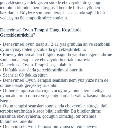
gerçekleşinceye dek geçen sürede ebeveynler de çocuğu
terapinin bitimine hem duygusal hem de bilişsel yönden
hazırlarlar. Böylece son oyun terapisi seansında sağlıklı bir
vedalaşma ile terapötik süreç sonlanır.
Deneyimsel Oyun Terapisi Hangi Koşullarda
Gerçekleştirilebilir?
• Deneyimsel oyun terapisi, 2-11 yaş grubuna ait ve sembolik
oyun oynayabilen çocuklarla gerçekleştirilebilir.
• Ebeveynlerden alınan bilgiler ışığında yapılan değerlendirme
sonucunda terapist ve ebeveynlerin ortak kararıyla
Deneyimsel Oyun Terapisi başlatılabilir.
• Haftalık seanslarla gerçekleştirilmesi önerilir.
• Seanslar 60 dakika sürer.
• Deneyimsel Oyun Terapisi seansları hem yüz yüze hem de
online olarak gerçekleştirilebilir.
• Online terapi seansları için çocuğun yanında tercih ettiği
oyuncaklarının olması ve çocuğun odada yalnız başına olması
istenir.
• Oyun terapisi seansları sonrasında ebeveynler, süreçle ilgili
terapist tarafından kısaca bilgilendirilir. Bu bilgilendirme
sırasında ebeveynlerin, çocuğun olmadığı bir ortamda
bulunması önerilir.
• Deneyimsel Oyun Terapisi’nin yapısı gereği ebeveyn