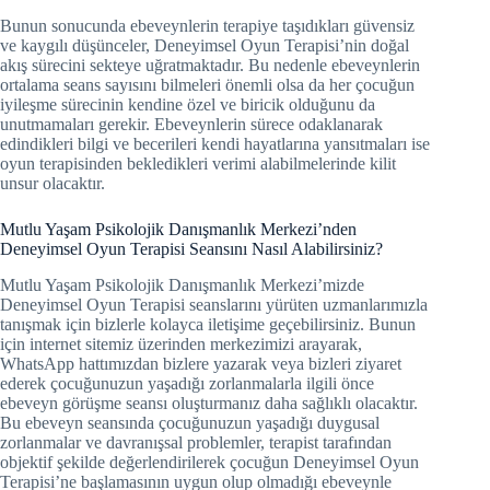
Bunun sonucunda ebeveynlerin terapiye taşıdıkları güvensiz
ve kaygılı düşünceler, Deneyimsel Oyun Terapisi’nin doğal
akış sürecini sekteye uğratmaktadır. Bu nedenle ebeveynlerin
ortalama seans sayısını bilmeleri önemli olsa da her çocuğun
iyileşme sürecinin kendine özel ve biricik olduğunu da
unutmamaları gerekir. Ebeveynlerin sürece odaklanarak
edindikleri bilgi ve becerileri kendi hayatlarına yansıtmaları ise
oyun terapisinden bekledikleri verimi alabilmelerinde kilit
unsur olacaktır.
Mutlu Yaşam Psikolojik Danışmanlık Merkezi’nden
Deneyimsel Oyun Terapisi Seansını Nasıl Alabilirsiniz?
Mutlu Yaşam Psikolojik Danışmanlık Merkezi’mizde
Deneyimsel Oyun Terapisi seanslarını yürüten uzmanlarımızla
tanışmak için bizlerle kolayca iletişime geçebilirsiniz. Bunun
için internet sitemiz üzerinden merkezimizi arayarak,
WhatsApp hattımızdan bizlere yazarak veya bizleri ziyaret
ederek çocuğunuzun yaşadığı zorlanmalarla ilgili önce
ebeveyn görüşme seansı oluşturmanız daha sağlıklı olacaktır.
Bu ebeveyn seansında çocuğunuzun yaşadığı duygusal
zorlanmalar ve davranışsal problemler, terapist tarafından
objektif şekilde değerlendirilerek çocuğun Deneyimsel Oyun
Terapisi’ne başlamasının uygun olup olmadığı ebeveynle