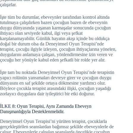
çalışırlar.
İşte tüm bu durumlar, ebeveynler tarafından kontrol altında
tutulmaya çalışılırken bazen çocuğun bazen de ebeveynin
duygu dünyasında yaşanan karmaşalar sonucunda çocuğun
ihtiyacı olan seviyede kabul, ilgi veya şefkat
karşılanamayabilir. Günlük hayatın akışı içinde bu oldukça
doğal bir durum olsa da Deneyimsel Oyun Terapisi’nde
terapist, çocuğu ilgiyle izleyen, çocuğun ihtiyaçlarına yönelen,
duygularını anlamaya çalışan, yönlendirmesine izin veren ve
çocuğu her yönüyle kabul eden şefkatli bir rolde yer alır.
İşte tam bu noktada Deneyimsel Oyun Terapisi’nde terapistin
yapıcı rolünün yansımaları devreye girer ve çocuğun duygu
dünyasını en saf şekilde ortaya dökmesine yardımcı olur.
Böylece çocukla terapist arasındaki ilişki, çocuğun yaşadığı
zorlayıcı duygulara dair iyileştirici bir etki doğurur.
İLKE 8: Oyun Terapisi, Aynı Zamanda Ebeveyn
Danışmanlığıyla Desteklenmelidir.
Deneyimsel Oyun Terapisi’ni yürüten terapist, çocuklarla
gerçekleştirilen seanslardan bağımsız şekilde ebeveynlerle de
çalışır. Ebeveynlerle çalışılan seanslarda öncelikle çocuğun