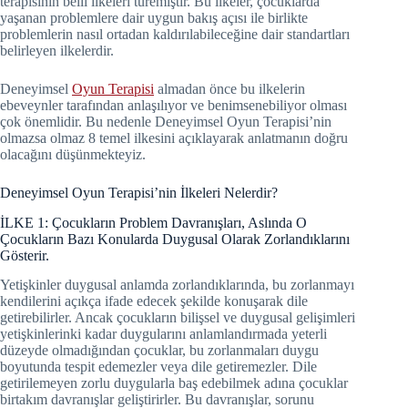
terapisinin belli ilkeleri türemiştir. Bu ilkeler, çocuklarda
yaşanan problemlere dair uygun bakış açısı ile birlikte
problemlerin nasıl ortadan kaldırılabileceğine dair standartları
belirleyen ilkelerdir.
Deneyimsel
Oyun Terapisi
almadan önce bu ilkelerin
ebeveynler tarafından anlaşılıyor ve benimsenebiliyor olması
çok önemlidir. Bu nedenle Deneyimsel Oyun Terapisi’nin
olmazsa olmaz 8 temel ilkesini açıklayarak anlatmanın doğru
olacağını düşünmekteyiz.
Deneyimsel Oyun Terapisi’nin İlkeleri Nelerdir?
İLKE 1: Çocukların Problem Davranışları, Aslında O
Çocukların Bazı Konularda Duygusal Olarak Zorlandıklarını
Gösterir.
Yetişkinler duygusal anlamda zorlandıklarında, bu zorlanmayı
kendilerini açıkça ifade edecek şekilde konuşarak dile
getirebilirler. Ancak çocukların bilişsel ve duygusal gelişimleri
yetişkinlerinki kadar duygularını anlamlandırmada yeterli
düzeyde olmadığından çocuklar, bu zorlanmaları duygu
boyutunda tespit edemezler veya dile getiremezler. Dile
getirilemeyen zorlu duygularla baş edebilmek adına çocuklar
birtakım davranışlar geliştirirler. Bu davranışlar, sorunu