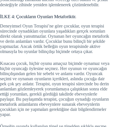
desteğiyle zihinde yeniden işlemlenerek çözümlenebilir.
İLKE 4: Çocukların Oyunları Metaforiktir.
Deneyimsel Oyun Terapisi’ne göre çocuklar, oyun terapisi
sürecinde oynadıkları oyunlara yaşadıkları gerçek sorunları
direkt olarak yansıtmazlar. Oynanan her oyuncağın metaforik
ve derin anlamları vardır. Çocuklar bunu bilinçli bir şekilde
yapmazlar. Ancak örtük belleğin oyun terapisinde aktive
olmasıyla bu oyunlar bilinçdışı biçimde ortaya çıkar.
Kısacası çocuk, hiçbir oyunu amaçsız biçimde oynamaz veya
hiçbir oyuncağı öylesine seçmez. Her oyunun ve oyuncağın
bilinçdışından gelen bir sebebi ve anlamı vardır. Oyuncak
seçimi ve oynanan oyunların içerikleri, aslında çocuğa dair
pek çok şey anlatır. Terapist, oyun terapisi sürecinde bu derin
anlamları gözlemleyerek yorumlamaya çalıştıktan sonra elde
ettiği yorumları, gerekli gördüğü takdirde ebeveynlerle
paylaşır. Bu paylaşımda terapist, çocuğun oynadığı oyunların
metaforik anlamlarını ebeveynlere sunarak ebeveynlerin
çocukları için ne yapmaları gerektiğine dair bilgilendirmeler
yapar.
Örneğin oyunda kullanılan tünel ve tünelden sıklıkla geçme