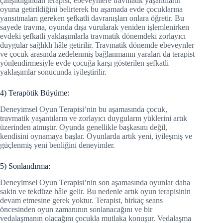
çalışıldığından terapist, ebeveynlere travmatik yaşantıların
oyuna getirildiğini belirterek bu aşamada evde çocuklarına
yansıtmaları gereken şefkatli davranışları onlara öğretir. Bu
sayede travma, oyunda dışa vurularak yeniden işlemlenirken
evdeki şefkatli yaklaşımlarla travmatik dönemdeki zorlayıcı
duygular sağlıklı hâle getirilir. Travmatik dönemde ebeveynler
ve çocuk arasında zedelenmiş bağlanmanın yaraları da terapist
yönlendirmesiyle evde çocuğa karşı gösterilen şefkatli
yaklaşımlar sonucunda iyileştirilir.
4) Terapötik Büyüme:
Deneyimsel Oyun Terapisi’nin bu aşamasında çocuk,
travmatik yaşantıların ve zorlayıcı duyguların yüklerini artık
üzerinden atmıştır. Oyunda genellikle başkasını değil,
kendisini oynamaya başlar. Oyunlarda artık yeni, iyileşmiş ve
güçlenmiş yeni benliğini deneyimler.
5) Sonlandırma:
Deneyimsel Oyun Terapisi’nin son aşamasında oyunlar daha
sakin ve tekdüze hâle gelir. Bu nedenle artık oyun terapisinin
devam etmesine gerek yoktur. Terapist, birkaç seans
öncesinden oyun zamanının sonlanacağını ve bir
vedalaşmanın olacağını çocukla mutlaka konuşur. Vedalaşma