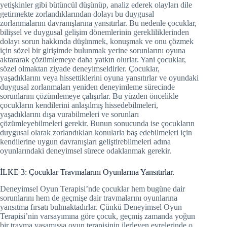
yetişkinler gibi bütüncül düşünüp, analiz ederek olayları dile
getirmekte zorlandıklarından dolayı bu duygusal
zorlanmalarını davranışlarına yansıtırlar. Bu nedenle çocuklar,
bilişsel ve duygusal gelişim dönemlerinin gerekliliklerinden
dolayı sorun hakkında düşünmek, konuşmak ve onu çözmek
için sözel bir girişimde bulunmak yerine sorunlarını oyuna
aktararak çözümlemeye daha yatkın olurlar. Yani çocuklar,
sözel olmaktan ziyade deneyimseldirler. Çocuklar,
yaşadıklarını veya hissettiklerini oyuna yansıtırlar ve oyundaki
duygusal zorlanmaları yeniden deneyimleme sürecinde
sorunlarını çözümlemeye çalışırlar. Bu yüzden öncelikle
çocukların kendilerini anlaşılmış hissedebilmeleri,
yaşadıklarını dışa vurabilmeleri ve sorunları
çözümleyebilmeleri gerekir. Bunun sonucunda ise çocukların
duygusal olarak zorlandıkları konularla baş edebilmeleri için
kendilerine uygun davranışları geliştirebilmeleri adına
oyunlarındaki deneyimsel sürece odaklanmak gerekir.
İLKE 3: Çocuklar Travmalarını Oyunlarına Yansıtırlar.
Deneyimsel Oyun Terapisi’nde çocuklar hem bugüne dair
sorunlarını hem de geçmişe dair travmalarını oyunlarına
yansıtma fırsatı bulmaktadırlar. Çünkü Deneyimsel Oyun
Terapisi’nin varsayımına göre çocuk, geçmiş zamanda yoğun
bir travma yaşamışsa oyun terapisinin ilerleyen evrelerinde o