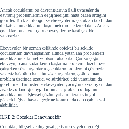
Ancak çocuklarını bu davranışlarıyla ilgili uyarsalar da
davranış problemlerinin değişmediğini hatta bazen arttığını
görürler. Bu kısır döngü ise ebeveynlerin, çocukları tarafından
dikkate alınmadıklarını düşünmelerine neden olabilir. Ancak
çocuklar, bu davranışları ebeveynlerine kasti şekilde
yapmazlar.
Ebeveynler, bir uzman eşliğinde objektif bir şekilde
çocuklarının davranışlarının altında yatan ana problemleri
anladıklarında bir nebze olsun rahatlarlar. Çünkü çoğu
ebeveyn, o ana kadar kendi başlarına problemi düzeltmeye
çalışırken sözel uyarıların çocukların problemini çözmede
yetersiz kaldığını hatta bu sözel uyarıların, çoğu zaman
problem üzerinde uzatıcı ve sürdürücü etki yarattığını da
görebilirler. Bu nedenle ebeveynler, çocuğun davranışlarından
ziyade zorlandığı duygularının ana problem olduğunu
anladıklarında, işlevsel çözüm yollarını terapistin yol
göstericiliğiyle hayata geçirme konusunda daha çabuk yol
alabilirler.
İLKE 2: Çocuklar Deneyimseldir.
Çocuklar, bilişsel ve duygusal gelişim seviyeleri gereği