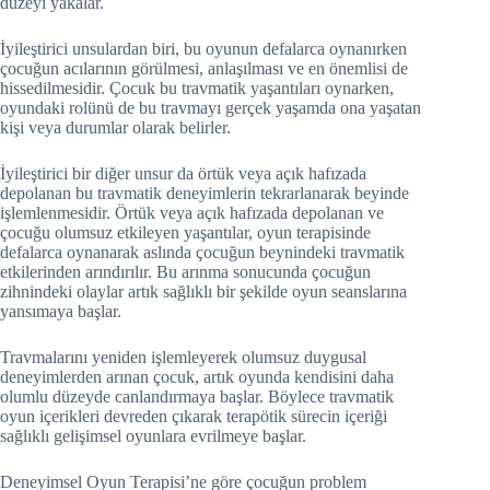
düzeyi yakalar.
İyileştirici unsulardan biri, bu oyunun defalarca oynanırken
çocuğun acılarının görülmesi, anlaşılması ve en önemlisi de
hissedilmesidir. Çocuk bu travmatik yaşantıları oynarken,
oyundaki rolünü de bu travmayı gerçek yaşamda ona yaşatan
kişi veya durumlar olarak belirler.
İyileştirici bir diğer unsur da örtük veya açık hafızada
depolanan bu travmatik deneyimlerin tekrarlanarak beyinde
işlemlenmesidir. Örtük veya açık hafızada depolanan ve
çocuğu olumsuz etkileyen yaşantılar, oyun terapisinde
defalarca oynanarak aslında çocuğun beynindeki travmatik
etkilerinden arındırılır. Bu arınma sonucunda çocuğun
zihnindeki olaylar artık sağlıklı bir şekilde oyun seanslarına
yansımaya başlar.
Travmalarını yeniden işlemleyerek olumsuz duygusal
deneyimlerden arınan çocuk, artık oyunda kendisini daha
olumlu düzeyde canlandırmaya başlar. Böylece travmatik
oyun içerikleri devreden çıkarak terapötik sürecin içeriği
sağlıklı gelişimsel oyunlara evrilmeye başlar.
Deneyimsel Oyun Terapisi’ne göre çocuğun problem