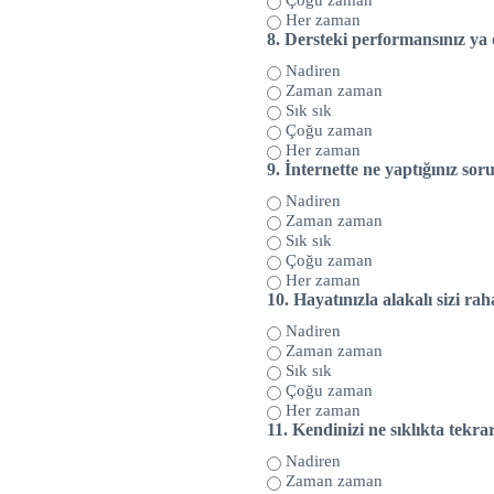
Çoğu zaman
Her zaman
8.
Dersteki performansınız ya d
Nadiren
Zaman zaman
Sık sık
Çoğu zaman
Her zaman
9.
İnternette ne yaptığınız so
Nadiren
Zaman zaman
Sık sık
Çoğu zaman
Her zaman
10.
Hayatınızla alakalı sizi ra
Nadiren
Zaman zaman
Sık sık
Çoğu zaman
Her zaman
11.
Kendinizi ne sıklıkta tekr
Nadiren
Zaman zaman