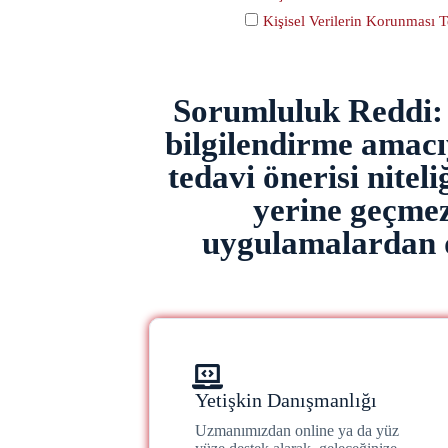
Kişisel Verilerin Korunması 
Sorumluluk Reddi: B
bilgilendirme amacıy
tedavi önerisi nitel
yerine geçmez
uygulamalardan d
Yetişkin Danışmanlığı
Uzmanımızdan online ya da yüz