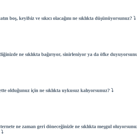
atın boş, keyifsiz ve sıkıcı olacağını ne sıklıkta düşünüyorsunuz? ⤵
iğinizde ne sıklıkta bağırıyor, sinirleniyor ya da öfke duyuyorsun
ette olduğunuz için ne sıklıkta uykusuz kalıyorsunuz? ⤵
nternete ne zaman geri döneceğinizle ne sıklıkta meşgul oluyorsun
 ⤵