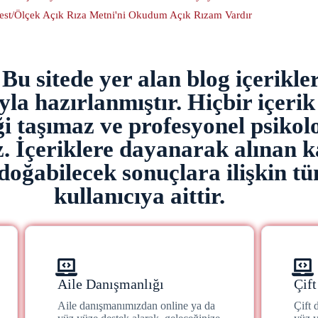
Test/Ölçek Açık Rıza Metni'ni Okudum Açık Rızam Vardır
u sitede yer alan blog içerikler
la hazırlanmıştır. Hiçbir içerik 
iği taşımaz ve profesyonel psiko
. İçeriklere dayanarak alınan k
oğabilecek sonuçlara ilişkin t
kullanıcıya aittir.
Aile Danışmanlığı
Çif
Aile danışmanımızdan online ya da
Çift 