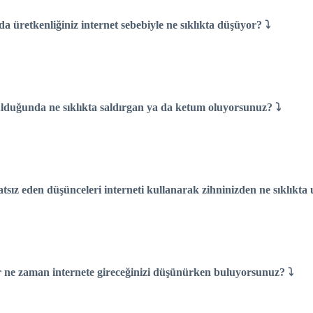
a üretkenliğiniz internet sebebiyle ne sıklıkta düşüyor? ⤵
rulduğunda ne sıklıkta saldırgan ya da ketum oluyorsunuz? ⤵
hatsız eden düşünceleri interneti kullanarak zihninizden ne sıklıkta
ar ne zaman internete gireceğinizi düşünürken buluyorsunuz? ⤵