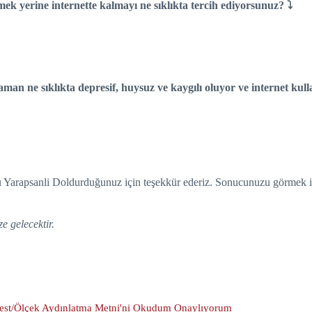
mek yerine internette kalmayı ne sıklıkta tercih ediyorsunuz? ⤵
man ne sıklıkta depresif, huysuz ve kaygılı oluyor ve internet kull
rcu Yarapsanli Doldurduğunuz için teşekkür ederiz. Sonucunuzu görmek i
ze gelecektir.
 Test/Ölçek Aydınlatma Metni'ni Okudum Onaylıyorum