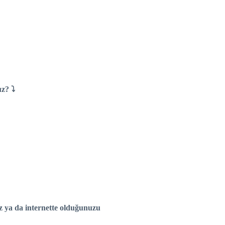
uz? ⤵
uz ya da internette olduğunuzu