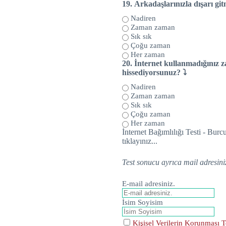
19.
Arkadaşlarınızla dışarı git
Nadiren
Zaman zaman
Sık sık
Çoğu zaman
Her zaman
20.
İnternet kullanmadığınız za
hissediyorsunuz? ⤵
Nadiren
Zaman zaman
Sık sık
Çoğu zaman
Her zaman
İnternet Bağımlılığı Testi - Bu
tıklayınız...
Test sonucu ayrıca mail adresini
E-mail adresiniz.
İsim Soyisim
Kişisel Verilerin Korunması