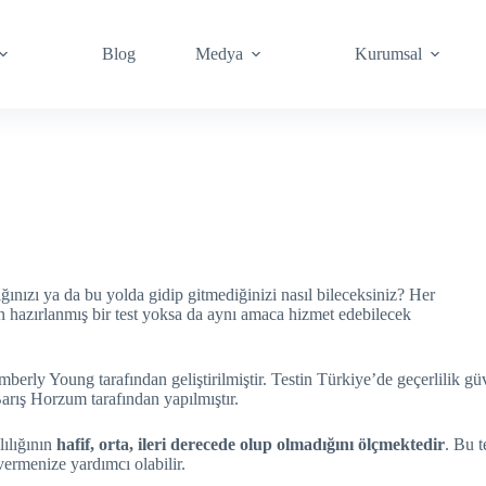
Blog
Medya
Kurumsal
ınızı ya da bu yolda gidip gitmediğinizi nasıl bileceksiniz? Her
in hazırlanmış bir test yoksa da aynı amaca hizmet edebilecek
imberly Young tarafından geliştirilmiştir. Testin Türkiye’de geçerlilik gü
rış Horzum tarafından yapılmıştır.
ılığının
hafif, orta, ileri derecede olup olmadığını ölçmektedir
. Bu t
vermenize yardımcı olabilir.