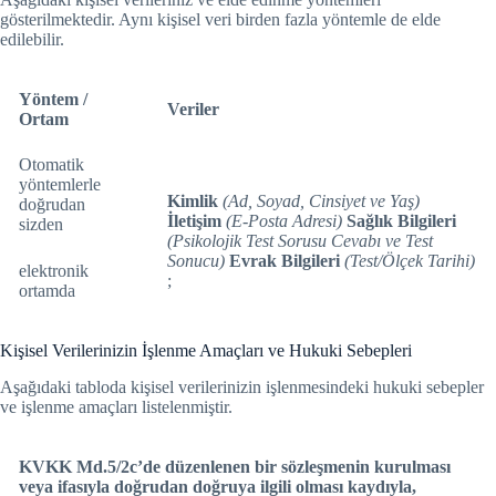
gösterilmektedir. Aynı kişisel veri birden fazla yöntemle de elde
edilebilir.
Yöntem /
Veriler
Ortam
Otomatik
yöntemlerle
Kimlik
(Ad, Soyad, Cinsiyet ve Yaş)
doğrudan
İletişim
(E-Posta Adresi)
Sağlık Bilgileri
sizden
(Psikolojik Test Sorusu Cevabı ve Test
Sonucu)
Evrak Bilgileri
(Test/Ölçek Tarihi)
elektronik
;
ortamda
Kişisel Verilerinizin İşlenme Amaçları ve Hukuki Sebepleri
Aşağıdaki tabloda kişisel verilerinizin işlenmesindeki hukuki sebepler
ve işlenme amaçları listelenmiştir.
KVKK Md.5/2c’de düzenlenen bir sözleşmenin kurulması
veya ifasıyla doğrudan doğruya ilgili olması kaydıyla,