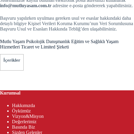
Sistemimizde kayıtlı bulunan elektronik posta adresinizi kullanarak
info@mutluyasam.com.tr
adresine e-posta göndererek yapabilirsiniz.
Başvuru yapılırken uyulması gereken usul ve esaslar hakkındaki daha
detaylı bilgiye Kişisel Verileri Koruma Kurumu’nun Veri Sorumlusuna
Başvuru Usul ve Esasları Hakkında Tebliğ’den ulaşabilirsiniz.
Mutlu Yaşam Psikolojik Danışmanlık Eğitim ve Sağlıklı Yaşam
Hizmetleri Ticaret ve Limited Şirketi
İçerikler
Kurumsal
Hakkımızda
Öykümüz
Vizyon&Misyon
Değerlerimiz
Basında Biz
Sizden Gelenler