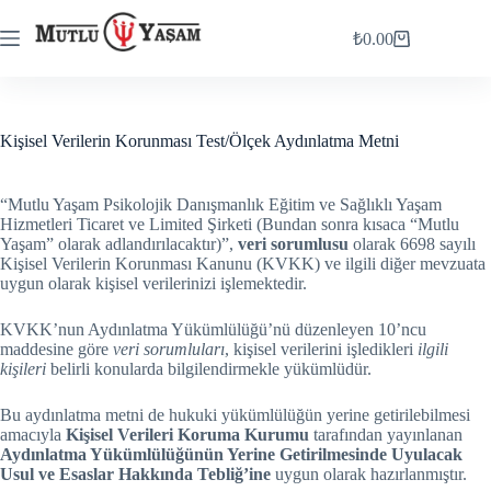
Skip
to
₺
0.00
Shopping
content
cart
Kişisel Verilerin Korunması Test/Ölçek Aydınlatma Metni
“Mutlu Yaşam Psikolojik Danışmanlık Eğitim ve Sağlıklı Yaşam
Hizmetleri Ticaret ve Limited Şirketi (Bundan sonra kısaca “Mutlu
Yaşam” olarak adlandırılacaktır)”,
veri sorumlusu
olarak 6698 sayılı
Kişisel Verilerin Korunması Kanunu (KVKK) ve ilgili diğer mevzuata
uygun olarak kişisel verilerinizi işlemektedir.
KVKK’nun Aydınlatma Yükümlülüğü’nü düzenleyen 10’ncu
maddesine göre
veri sorumluları
, kişisel verilerini işledikleri
ilgili
kişileri
belirli konularda bilgilendirmekle yükümlüdür.
Bu aydınlatma metni de hukuki yükümlülüğün yerine getirilebilmesi
amacıyla
Kişisel Verileri Koruma Kurumu
tarafından yayınlanan
Aydınlatma Yükümlülüğünün Yerine Getirilmesinde Uyulacak
Usul ve Esaslar Hakkında Tebliğ’ine
uygun olarak hazırlanmıştır.