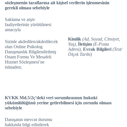
sözleşmenin taraflarına ait kişisel verilerin işlenmesinin
gerekli olması sebebiyle
Saklama ve arşiv
faaliyetlerinin yürütülmesi
amacıyla
Kimlik
(Ad, Soyad, Cinsiyet,
Sizinle akdedilen/akdedilecek
Yaş),
İletişim
(E-Posta
olan Online Psikolog
Adresi),
Evrak Bilgileri
(Test/
Danışmanlık Bilgilendirilmiş
Ölçek Tarihi)
Onam Formu Ve Mesafeli
Hizmet Sözleşmesi’ne
istinaden;
KVKK Md.5/2ç’deki veri sorumlusunun hukuki
yükümlülüğünü yerine getirebilmesi için zorunlu olması
sebebiyle
Danışanın mevcut durumu
hakkında bilgi edinilerek