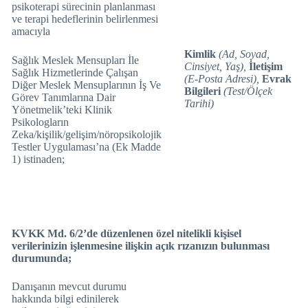
psikoterapi sürecinin planlanması
ve terapi hedeflerinin belirlenmesi
amacıyla
Kimlik
(Ad, Soyad,
Sağlık Meslek Mensupları İle
Cinsiyet, Yaş),
İletişim
Sağlık Hizmetlerinde Çalışan
(E-Posta Adresi),
Evrak
Diğer Meslek Mensuplarının İş Ve
Bilgileri
(Test/Ölçek
Görev Tanımlarına Dair
Tarihi)
Yönetmelik’teki Klinik
Psikologların
Zeka/kişilik/gelişim/nöropsikolojik
Testler Uygulaması’na (Ek Madde
1) istinaden;
KVKK Md. 6/2’de düzenlenen özel nitelikli kişisel
verilerinizin işlenmesine ilişkin açık rızanızın bulunması
durumunda;
Danışanın mevcut durumu
hakkında bilgi edinilerek