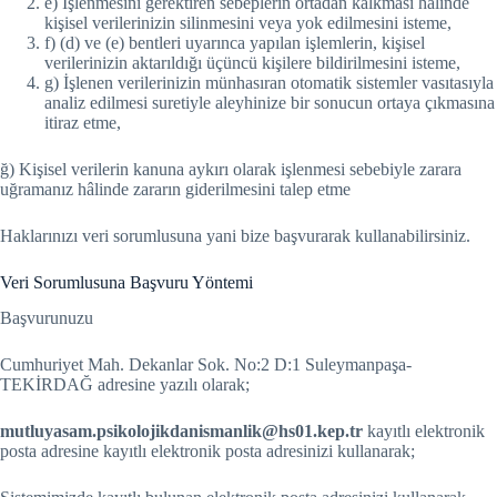
e) İşlenmesini gerektiren sebeplerin ortadan kalkması hâlinde
kişisel verilerinizin silinmesini veya yok edilmesini isteme,
f) (d) ve (e) bentleri uyarınca yapılan işlemlerin, kişisel
verilerinizin aktarıldığı üçüncü kişilere bildirilmesini isteme,
g) İşlenen verilerinizin münhasıran otomatik sistemler vasıtasıyla
analiz edilmesi suretiyle aleyhinize bir sonucun ortaya çıkmasına
itiraz etme,
ğ) Kişisel verilerin kanuna aykırı olarak işlenmesi sebebiyle zarara
uğramanız hâlinde zararın giderilmesini talep etme
Haklarınızı veri sorumlusuna yani bize başvurarak kullanabilirsiniz.
Veri Sorumlusuna Başvuru Yöntemi
Başvurunuzu
Cumhuriyet Mah. Dekanlar Sok. No:2 D:1 Suleymanpaşa-
TEKİRDAĞ adresine yazılı olarak;
mutluyasam.psikolojikdanismanlik@hs01.kep.tr
kayıtlı elektronik
posta adresine kayıtlı elektronik posta adresinizi kullanarak;