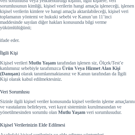
veri sorumlusu veya yetkilendirdiği kişinin, ilgili kişilere; veri
sorumlusunun kimliği, kişisel verilerin hangi amaçla işleneceği, işlenen
kişisel verilerin kimlere ve hangi amaçla aktarılabileceği, kişisel veri
toplamanın yöntemi ve hukuki sebebi ve Kanun’un 11’inci
maddesinde sayılan diğer hakları konusunda bilgi verme
yükümlülüğünü;
ifade eder.
İlgili Kişi
Kişisel verileri
Mutlu Yaşam
tarafından işlenen siz, Ölçek/Test’e
katılımınız sebebiyle tarafımızca
Ürün Veya Hizmet Alan Kişi
(Danışan)
olarak tanımlanmaktasınız ve Kanun tarafından da İlgili
Kişi olarak kabul edilmektesiniz.
Veri Sorumlusu
Sizinle ilgili kişisel veriler konusunda kişisel verilerin işleme amaçlarını
ve vasıtalarını belirleyen, veri kayıt sisteminin kurulmasından ve
yönetilmesinden sorumlu olan
Mutlu Yaşam
veri sorumlusudur.
Kişisel Verilerinizin Elde Edilmesi
Aşağıdaki kişisel verileriniz ve elde edinme yöntemleri