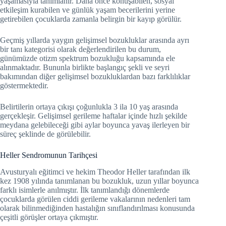
yaşamasıyla tanımlanır. Daha önce konuşabilen, sosyal
etkileşim kurabilen ve günlük yaşam becerilerini yerine
getirebilen çocuklarda zamanla belirgin bir kayıp görülür.
Geçmiş yıllarda yaygın gelişimsel bozukluklar arasında ayrı
bir tanı kategorisi olarak değerlendirilen bu durum,
günümüzde otizm spektrum bozukluğu kapsamında ele
alınmaktadır. Bununla birlikte başlangıç şekli ve seyri
bakımından diğer gelişimsel bozukluklardan bazı farklılıklar
göstermektedir.
Belirtilerin ortaya çıkışı çoğunlukla 3 ila 10 yaş arasında
gerçekleşir. Gelişimsel gerileme haftalar içinde hızlı şekilde
meydana gelebileceği gibi aylar boyunca yavaş ilerleyen bir
süreç şeklinde de görülebilir.
Heller Sendromunun Tarihçesi
Avusturyalı eğitimci ve hekim Theodor Heller tarafından ilk
kez 1908 yılında tanımlanan bu bozukluk, uzun yıllar boyunca
farklı isimlerle anılmıştır. İlk tanımlandığı dönemlerde
çocuklarda görülen ciddi gerileme vakalarının nedenleri tam
olarak bilinmediğinden hastalığın sınıflandırılması konusunda
çeşitli görüşler ortaya çıkmıştır.