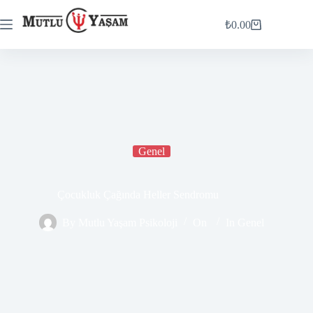
₺
0.00
Genel
Çocukluk Çağında Heller Sendromu
By
Mutlu Yaşam Psikoloji
On
In
Genel