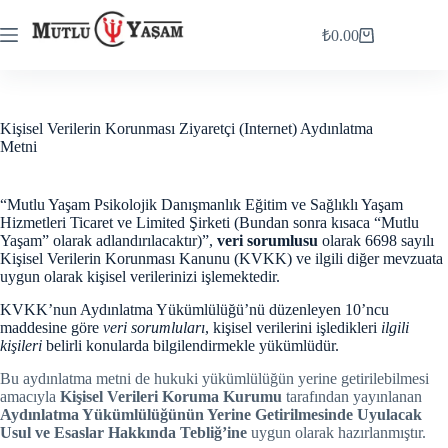
Skip
to
₺
0.00
Shopping
content
cart
Kişisel Verilerin Korunması Ziyaretçi (Internet) Aydınlatma
Metni
“Mutlu Yaşam Psikolojik Danışmanlık Eğitim ve Sağlıklı Yaşam
Hizmetleri Ticaret ve Limited Şirketi (Bundan sonra kısaca “Mutlu
Yaşam” olarak adlandırılacaktır)”,
veri sorumlusu
olarak 6698 sayılı
Kişisel Verilerin Korunması Kanunu (KVKK) ve ilgili diğer mevzuata
uygun olarak kişisel verilerinizi işlemektedir.
KVKK’nun Aydınlatma Yükümlülüğü’nü düzenleyen 10’ncu
maddesine göre
veri sorumluları
, kişisel verilerini işledikleri
ilgili
kişileri
belirli konularda bilgilendirmekle yükümlüdür.
Bu aydınlatma metni de hukuki yükümlülüğün yerine getirilebilmesi
amacıyla
Kişisel Verileri Koruma Kurumu
tarafından yayınlanan
Aydınlatma Yükümlülüğünün Yerine Getirilmesinde Uyulacak
Usul ve Esaslar Hakkında Tebliğ’ine
uygun olarak hazırlanmıştır.